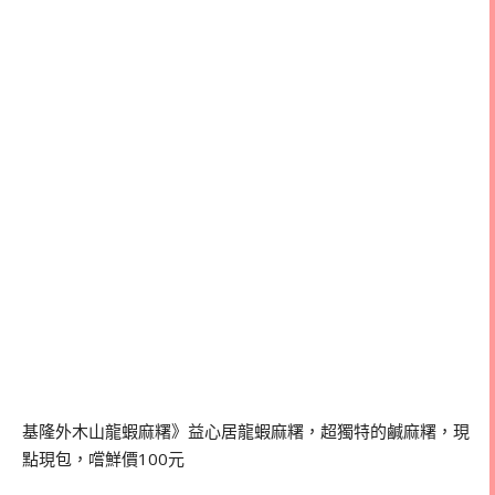
基隆外木山龍蝦麻糬》益心居龍蝦麻糬，超獨特的鹹麻糬，現
點現包，嚐鮮價100元