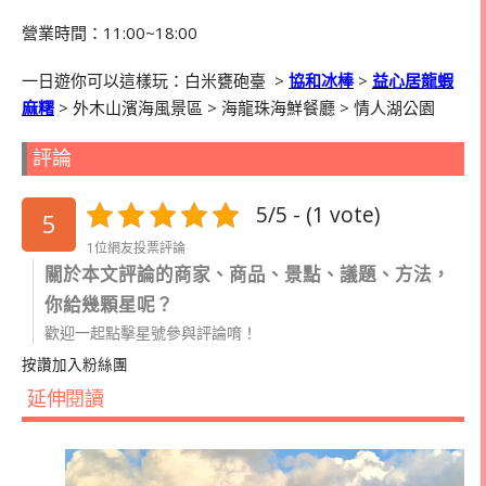
營業時間：
11:00~18:00
一日遊你可以這樣玩：白米甕砲臺
>
協和冰棒
>
益心居龍蝦
麻糬
>
外木山濱海風景區
>
海龍珠海鮮餐廳
>
情人湖公園
評論
5/5 - (1 vote)
5
1位網友投票評論
關於本文評論的商家、商品、景點、議題、方法，
你給幾顆星呢？
歡迎一起點擊星號參與評論唷！
按讚加入粉絲團
延伸閱讀