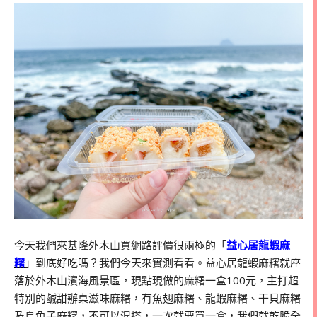
今天我們來基隆外木山買網路評價很兩極的「
益心居龍蝦麻
糬
」到底好吃嗎？我們今天來實測看看。益心居龍蝦麻糬就座
落於外木山濱海風景區，現點現做的麻糬一盒100元，主打超
特別的鹹甜辦桌滋味麻糬，有魚翅麻糬、龍蝦麻糬、干貝麻糬
及烏魚子麻糬，不可以混搭，一次就要買一盒，我們就乾脆全