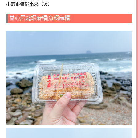
小的很難挑出來（哭）
益心居龍蝦麻糬|魚翅麻糬