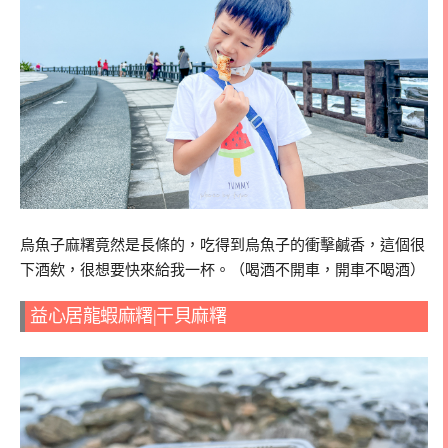
烏魚子麻糬竟然是長條的，吃得到烏魚子的衝擊鹹香，這個很
下酒欸，很想要快來給我一杯。（喝酒不開車，開車不喝酒）
益心居龍蝦麻糬|干貝麻糬