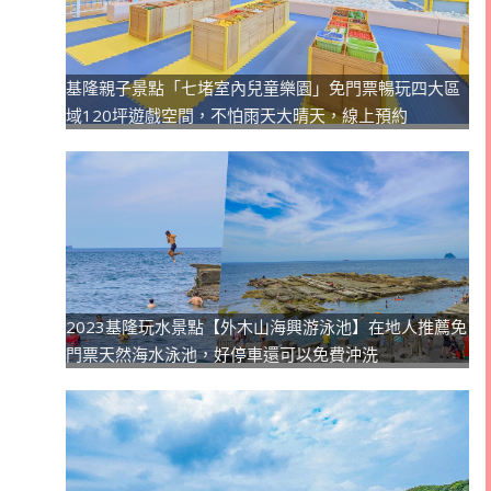
基隆親子景點「七堵室內兒童樂園」免門票暢玩四大區
域120坪遊戲空間，不怕雨天大晴天，線上預約
2023基隆玩水景點【外木山海興游泳池】在地人推薦免
門票天然海水泳池，好停車還可以免費沖洗