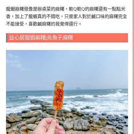
龍蝦麻糬很像是辦桌菜的麻糬，軟Q軟Q的麻糬還有一點點米
香，加上了龍蝦真的不錯吃，只是家人對於鹹口味的麻糬完全
不能接受，喜歡鹹麻糬的我覺得還行。
益心居龍蝦麻糬|烏魚子麻糬