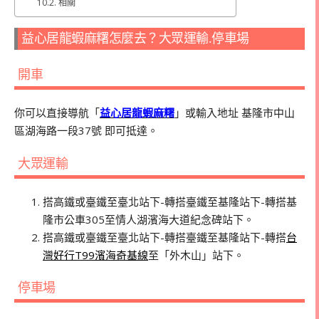
相關
益心居龍蝦麻糬怎麼去？大眾運輸.停車場
開車
你可以直接導航「
益心居龍蝦麻糬
」或輸入地址 基隆市中山
區湖海路一段37號 即可抵達。
大眾運輸
搭高鐵或臺鐵至臺北站下-轉搭臺鐵至基隆站下-轉搭基
隆市公車305至情人湖濱海大道紀念碑站下。
搭高鐵或臺鐵至臺北站下-轉搭臺鐵至基隆站下-轉搭
台
灣好行T99濱海奇基線
至「外木山」站下。
停車場