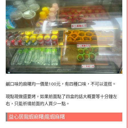
鹹口味的麻糬均一價是100元，有四種口味，不可以混搭。
現點現做還要烤，如果前面點了四盒的話大概要等十分鐘左
右，只能祈禱前面的人買少一點。
益心居龍蝦麻糬|龍蝦麻糬