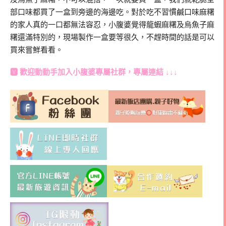
部口味都買了一盒到旁邊的海邊吃。對於吃不習慣鹹口味麻糬
的家人真的一口都無法容忍，小腹婆覺得龍蝦麻糬及烏魚子麻
糬還滿特別的，現場製作一盒要等很久，不趕時間的話是可以
買來嘗鮮看看。
🆅 歡迎動動手加入
小腹婆專屬社群
，專屬連結 ↓↓↓