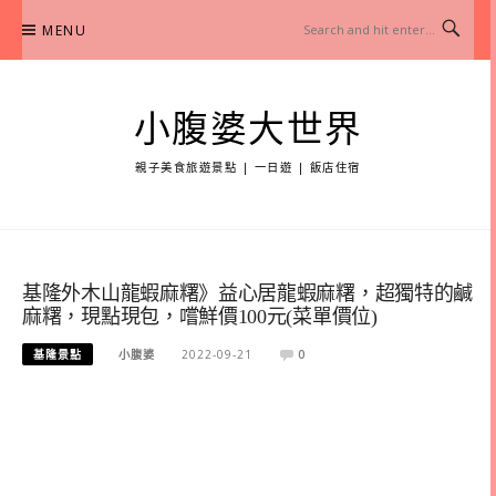
Skip
MENU
to
content
小腹婆大世界
親子美食旅遊景點 | 一日遊 | 飯店住宿
基隆外木山龍蝦麻糬》益心居龍蝦麻糬，超獨特的鹹
麻糬，現點現包，嚐鮮價100元(菜單價位)
基隆景點
小腹婆
2022-09-21
0