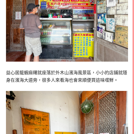
益心居龍蝦麻糬就座落於外木山濱海風景區，小小的店鋪就隱
身在濱海大道旁，很多人來看海也會來順便買這味嚐鮮。