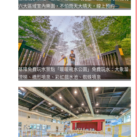
六大區域室內樂園，不怕雨天大晴天，線上預約
基隆免費玩水景點「暖暖親水公園」免費玩水：大象溜
滑梯、橋形噴泉、彩虹戲水池、蜘蛛噴泉