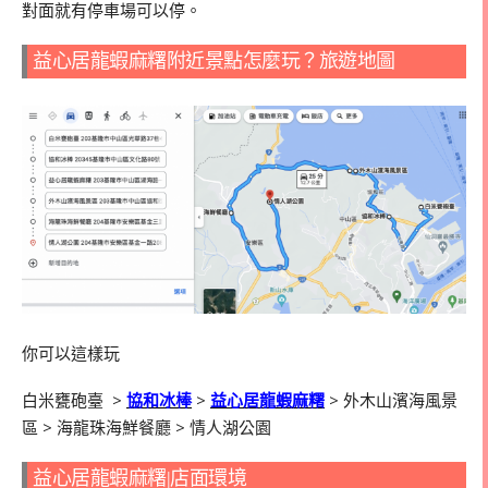
對面就有停車場可以停。
益心居龍蝦麻糬附近景點怎麼玩？旅遊地圖
你可以這樣玩
白米甕砲臺
>
協和冰棒
>
益心居龍蝦麻糬
>
外木山濱海風景
區
>
海龍珠海鮮餐廳
>
情人湖公園
益心居龍蝦麻糬|店面環境