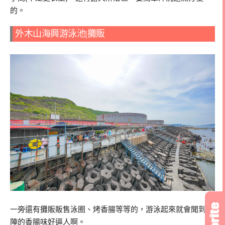
的。
外木山海興游泳池|攤販
一旁還有攤販販售泳圈、烤香腸等等的，游泳起來就會聞到陣
陣的香腸味好逼人啊。