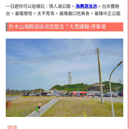
一日遊你可以這樣玩：情人湖公園
>
海興游泳池
>
白米甕砲
台
>
基隆燈塔
>
太平青鳥
>
基隆廟口吃美食
>
基隆中正公園
外木山海興游泳池怎麼去？大眾運輸.停車場
開車