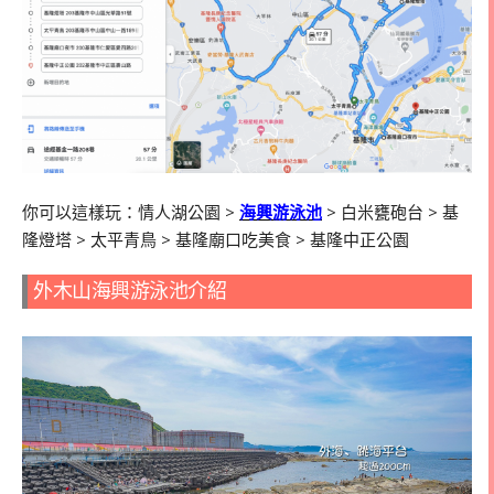
你可以這樣玩：情人湖公園
>
海興游泳池
>
白米甕砲台
>
基
隆燈塔
>
太平青鳥
>
基隆廟口吃美食
>
基隆中正公園
外木山海興游泳池介紹