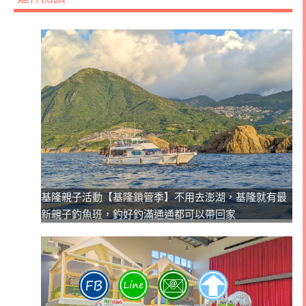
基隆親子活動【基隆鎖管季】不用去澎湖，基隆就有最
新親子釣魚班，釣好釣滿通通都可以帶回家