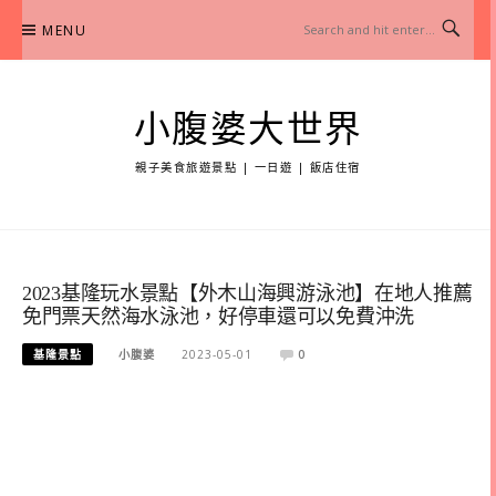
Skip
MENU
to
content
小腹婆大世界
親子美食旅遊景點 | 一日遊 | 飯店住宿
2023基隆玩水景點【外木山海興游泳池】在地人推薦
免門票天然海水泳池，好停車還可以免費沖洗
基隆景點
小腹婆
2023-05-01
0