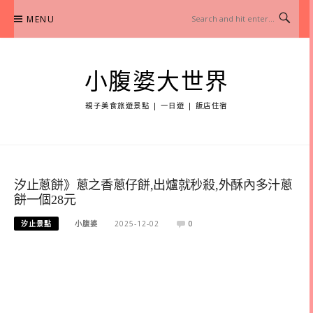
Skip
MENU
to
content
小腹婆大世界
親子美食旅遊景點 | 一日遊 | 飯店住宿
汐止蔥餅》蔥之香蔥仔餅,出爐就秒殺,外酥內多汁蔥
餅一個28元
汐止景點
小腹婆
2025-12-02
0