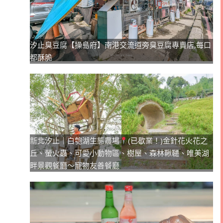
汐止臭豆腐【操島府】南港交流道旁臭豆腐專賣店,每口
都酥脆
新北汐止｜白匏湖生態農場
(已歇業！)金針花火花之
丘、螢火蟲、可愛小動物區、樹屋、森林鞦韆、唯美湖
畔景觀餐廳～寵物友善餐廳