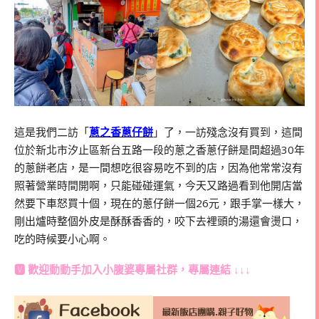
這是我們二訪「
蔥之香蔥仔餅
」了，一訪殘念沒有買到，這間
位於新北市汐止區新台五路一段的蔥之香蔥仔餅是間超過
30
年
的蔥餅老店，是一間想吃很容易吃不到的店，因為他常常沒有
照著營業時間開啊，只能碰碰運氣，今天又路過看到他開店當
然要下車怒買十個，現在的蔥仔餅一個
26
元，跟手掌一樣大，
剛出爐時整個外皮是酥酥香香的，咬下去裡頭的湯還會燙口，
吃的時候要小心啊。
🆅 歡迎動動手加入
小腹婆專屬社群
，專屬連結 ↓↓↓