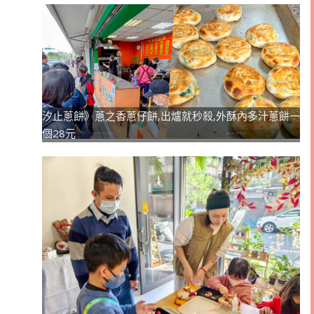
汐止蔥餅》蔥之香蔥仔餅,出爐就秒殺,外酥內多汁蔥餅一
個28元