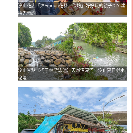
汐止花店「沐Amoon花藝工作坊」好好玩的親子DIY,建
議先預約
汐止景點【柯子林游泳池】天然漂漂河、汐止夏日戲水
秘境