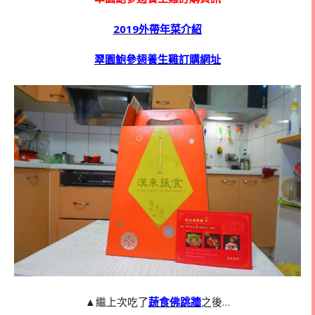
2019外帶年菜介紹
翠園鮑參翅養生雞訂購網址
▲繼上次吃了
蔬食佛跳牆
之後…