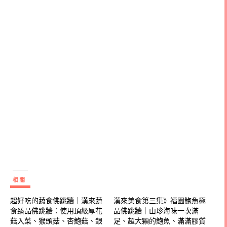
相關
超好吃的蔬食佛跳牆｜漢來蔬
漢來美食第三集》福園鮑魚極
食臻品佛跳牆：使用頂級厚花
品佛跳牆｜山珍海味一次滿
菇入菜、猴頭菇、杏鮑菇、銀
足、超大顆的鮑魚、滿滿膠質