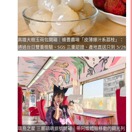
高雄大樹玉荷包開箱｜蜂曹農場「皮薄爆汁系荔枝」：
通過台日雙重檢驗、SGS 三重認證、產地直送只到 5/28
環島之星 三麗鷗萌旅號開箱｜帶阿嬤體驗移動的觀光列