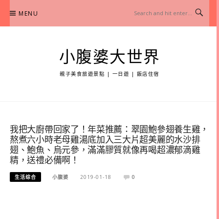
Skip
MENU
to
content
小腹婆大世界
親子美食旅遊景點 | 一日遊 | 飯店住宿
我把大廚帶回家了！年菜推薦：翠園鮑參翅養生雞，
熬煮六小時老母雞湯底加入三大片超美麗的水沙排
翅、鮑魚、烏元參，滿滿膠質就像再喝超濃郁滴雞
精，送禮必備啊！
生活综合
小腹婆
2019-01-18
0