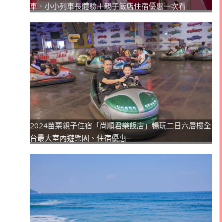
車．小小列車長體驗＋親子飯店住宿優惠一次看
2024苗栗親子住宿「尚順君樂飯店」暢玩二日六層樓全
台最大室內遊樂園、住宿優惠