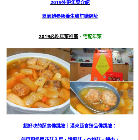
2019外帶年菜介紹
翠園鮑參翅養生雞訂購網址
2019必吃年菜推薦
．宅配年菜
超好吃的蔬食佛跳牆｜漢來蔬食臻品佛跳牆：
使用頂級厚花菇入菜、猴頭菇、杏鮑菇、銀杏，