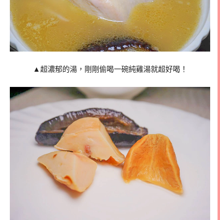
▲超濃郁的湯，剛剛偷喝一碗純雞湯就超好喝！