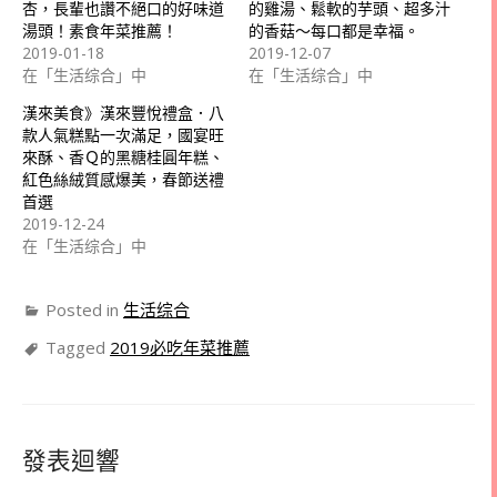
杏，長輩也讚不絕口的好味道
的雞湯、鬆軟的芋頭、超多汁
湯頭！素食年菜推薦！
的香菇～每口都是幸福。
2019-01-18
2019-12-07
在「生活综合」中
在「生活综合」中
漢來美食》漢來豐悅禮盒．八
款人氣糕點一次滿足，國宴旺
來酥、香Ｑ的黑糖桂圓年糕、
紅色絲絨質感爆美，春節送禮
首選
2019-12-24
在「生活综合」中
Posted in
生活综合
Tagged
2019必吃年菜推薦
發表迴響