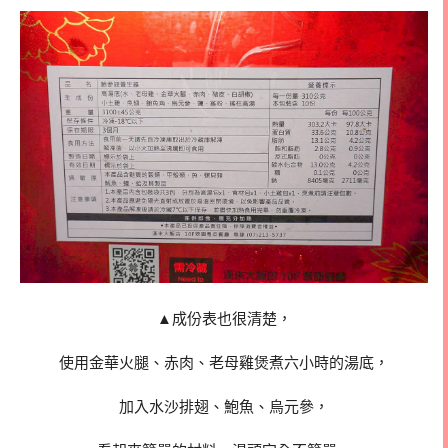
▲成份表也很清楚，
使用金華火腿、赤肉、老母雞煲煮六小時的湯底，
加入水沙排翅、鮑魚、烏元參，