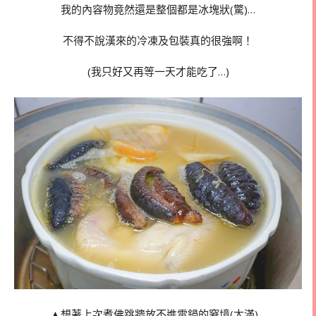
我的內容物竟然還是整個都是冰塊狀(驚)…
不得不說漢來的冷凍及包裝真的很強啊！
(我只好又再等一天才能吃了…)
▲想著上次煮佛跳牆放不進電鍋的窘境(太滿)…