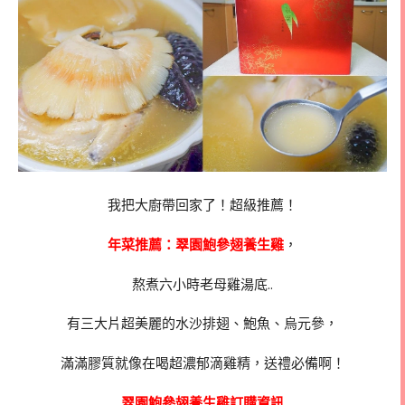
我把大廚帶回家了！超級推薦！
年菜推薦：翠園鮑參翅養生雞
，
熬煮六小時老母雞湯底..
有三大片超美麗的水沙排翅、鮑魚、烏元參，
滿滿膠質就像在喝超濃郁滴雞精，送禮必備啊！
翠園鮑參翅養生雞訂購資訊