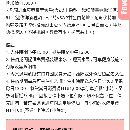
晚加價$1,000。
7.凡預訂本專案豪華客房(含)以上房型，贈送限量迷你洋酒乙
組。(迷你洋酒種類-軒尼詩VSOP甘邑白蘭地、絕對伏特加、
約翰走路黑牌蘇格蘭威士忌、人頭馬VSOP甘邑白蘭地。種類
隨機贈送，不得挑選。數量有限，送完為止。)
備註:
1. 入住時間下午15:00，退房時間中午12:00
2. 住宿期間提供免費瓶裝礦泉水 、迎賓水果 ; 可享健身設施、
有線及無線網路
3. 專案適用於所有持有國民身分證、護照或外僑居留證者入住
4. 住宿期間每房可享停車乙輛，停車時間為入住日14:00 至退
房日13:00，餐飲當日消費滿NT$1,000享停車折抵1小時，至
多可折抵3小時。因飯店停車場車位有限，恕不保留車位，停
完即滿；若有超過前述時間之車輛停泊，每小時酌收停車費
NT$100 (不滿1小時以1小時計)