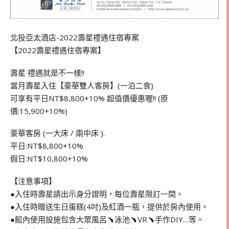
北投亞太酒店-2022壽星禮遇住宿專案
【2022壽星禮遇住宿專案】
壽星 禮遇就是不一樣!!
當月壽星入住【豪華雙人客房】(一泊二食)
可享有平日NT$8,800+10% 超值價優惠喔!! (原
價:15,900+10%)
豪華客房 (一大床 / 兩中床 ).
平日:NT$8,800+10%
假日:NT$10,800+10%
【注意事項】
●入住時壽星請出示身分證明，每位壽星限訂一間。
●入住時贈送生日蛋糕(4吋)及紅酒一瓶，提供於房內使用。
●館內使用設施包含大眾風呂﹅泳池﹅VR﹅手作DIY…等。