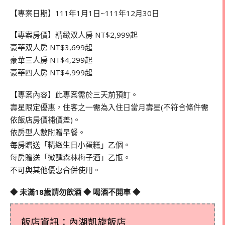
【專案日期】111年1月1日~111年12月30日
【專案房價】精緻双人房 NT$2,999起
豪華双人房 NT$3,699起
豪華三人房 NT$4,299起
豪華四人房 NT$4,999起
【專案內容】此專案需於三天前預訂。
壽星限定優惠，住客之一需為入住日當月壽星(不符合條件需
依飯店房價補價差)。
依房型人數附贈早餐。
每房贈送「精緻生日小蛋糕」乙個。
每房贈送「微醺森林梅子酒」乙瓶。
不可與其他優惠合併使用。
◆ 未滿18歲請勿飲酒 ◆ 喝酒不開車 ◆
飯店資訊：內湖凱旋飯店