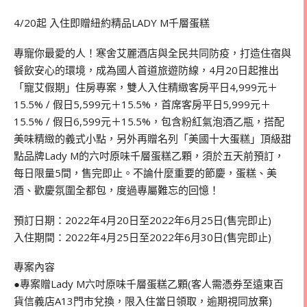
4/20起 入住即贈紐約精品LADY M千層蛋糕
專寵你最愛的人！寒舍艾麗酒店與全民共同防疫，打造住宿與
餐飲安心的環境，成為國人首道旅遊防線，4月20日起推出
「寵艾假期」住房專案，雙人入住精緻客房平日4,999元＋
15.5% ∕ 假日5,599元＋15.5%，首席客房平日5,999元＋
15.5% ∕ 假日6,599元＋15.5%，包含粉紅氣泡酒乙瓶，搭配
美味精緻的義式小點，另外再贈名列「美國十大蛋糕」頂級甜
點品牌Lady M的六吋原味千層蛋糕乙顆，須於五天前預訂，
每日限量5間，售完即止。不論什麼重要的節慶，蛋糕、美
酒、歡慶氛圍全都包，度過專屬難忘的回憶！
預訂日期：2022年4月20日至2022年6月25日(售完即止)
入住期間：2022年4月25日至2022年6月30日(售完即止)
專案內容
●專案贈Lady M六吋原味千層蛋糕乙顆(客人需憑券至遠東百
貨信義店A13門市兌換，限入住當日領取，逾期視同放棄)