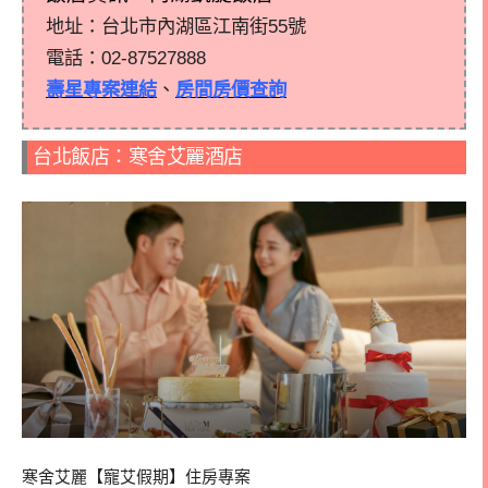
地址：台北市內湖區江南街55號
電話：
02-8752788
8
壽星專案連結
、
房間房價查詢
台北飯店：寒舍艾麗酒店
寒舍艾麗【寵艾假期】住房專案