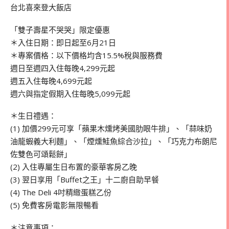
台北喜來登大飯店
「雙子壽星不哭哭」限定優惠
＊入住日期：即日起至6月21日
＊專案價格：以下價格均含15.5%稅與服務費
週日至週四入住每晚4,299元起
週五入住每晚4,699元起
週六與指定假期入住每晚5,099元起
＊生日禮遇：
(1) 加價299元可享「蘋果木燻烤美國肋眼牛排」、「蒜味奶
油龍蝦義大利麵」、「煙燻鮭魚綜合沙拉」、「巧克力布朗尼
佐雙色可頌鬆餅」
(2) 入住專屬生日布置的豪華客房乙晚
(3) 翌日享用「Buffet之王」十二廚自助早餐
(4) The Deli 4吋精緻蛋糕乙份
(5) 免費客房電影無限暢看
＊注意事項：