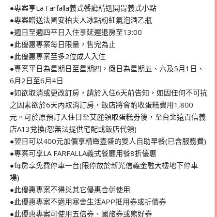
●專案享La Farfalla義式餐廳精選開胃義式小點
●專案贈送法國安柏夫人冰點粉紅氣泡酒乙瓶
●週日至週四平日入住享延遲退房至13:00
●此優惠專案每日限量，售完為止
●此優惠專案至多2位成人入住
●專案平日為星期日至星期四，假日為星期五、六及5月1日、
6月2日至6月4日
●如欲取消或更改訂房，請於入住6天前告知，如因任何不可抗
之因素欲於6天內取消訂房，飯店將會酌收蛋糕費用1,800
元。可於原預訂入住日至艾麗領取蛋糕券後，至台北遠百信義
店A13兌換(恕無法提供宅配或飯店代領)
●翌日可以400元加價享精緻豐盛的雙人自助早餐(已含服務費)
●專案可享LA FARFALLA義式餐廳用餐8折優惠
●每房享免費停車一台(限停放於新光信義金融大樓地下停車
場)
●此優惠專案不得與其它優惠合併使用
●此優惠專案不適用寒舍生活APP抵用券或折價券
●此優惠專案可使用五倍券、國旅券或熊好券