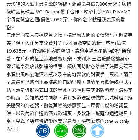
最珍視的人獻上最真摯的祝福，溫馨驚喜價7,800元起；與頂
級精品氣球品牌O! Balloon攜手合作，精心打造YOUR NAME
字母氣球盒乙個(價值2,080元)，你的名字就是我最深的愛
戀。
無論是向家人表達感恩之情，還是戀人間的柔情絮語，都能完
美呈現，入住另享免費升等18坪寬敞空間的雅仕客房(價值
19,635元)，在瑰麗雍容的空間，體驗卓越五星飯店的尊榮寵
愛，在戶外的恆溫泳池嬉戲玩樂，或到沐 三溫暖體驗讓身心
靈都能享受放鬆弛緩的愜意，飯店同時貼心準備了法國克萊喜
水蜜桃風味氣泡酒乙瓶以及主廚訂製款的甜蜜手工蛋糕，隔日
早晨還可以悠閒地品嚐彩匯自助早餐，無論是喜歡傳統中式早
點，還是偏好西式口味的早餐，彩匯將中式粥飯料理、清蒸季
節時蔬、美福熟成牛肉麵，還有多道現點現做的美味料理：鮮
美暖胃的海產粥、熱氣蒸騰的炒麵麵包、厚實口感的粉漿蛋
餅，以及內餡自選的西式歐姆蛋，多款甜、鹹麵包通通端呈上
桌，只為了給您貴族般的美好晨食，快帶著您的One & Only
入住！