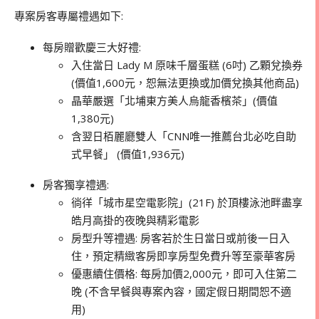
專案房客專屬禮遇如下:
每房贈歡慶三大好禮:
入住當日 Lady M 原味千層蛋糕 (6吋) 乙顆兌換券
(價值1,600元，恕無法更換或加價兌換其他商品)
晶華嚴選「北埔東方美人烏龍香檳茶」(價值
1,380元)
含翌日栢麗廳雙人「CNN唯一推薦台北必吃自助
式早餐」 (價值1,936元)
房客獨享禮遇:
徜徉「城市星空電影院」(21F) 於頂樓泳池畔盡享
皓月高掛的夜晚與精彩電影​
房型升等禮遇: 房客若於生日當日或前後一日入
住，預定精緻客房即享房型免費升等至豪華客房
優惠續住價格: 每房加價2,000元，即可入住第二
晚 (不含早餐與專案內容，國定假日期間恕不適
用)