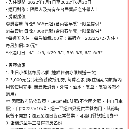
• 入住期間: 2022年1月1日至2022年6月30日
• 適用對象：限國人及持有在台居留証之外籍人士
• 房型房價:
尊爵客房 每晚5,888元起 (含兩客早餐) *限量提供*
豪華套房 每晚7,888元起 (含兩客早餐) *限量提供*
*每週五入住、每房加價300元；每週六、2022/2/27入住，
每房加價500元*
*不適用日 : 4/1-4/5, 4/29-5/1, 5/6-5/8, 6/2-6/5*
• 專案優惠:
1. 生日小蛋糕每房乙個 (連續住宿亦限贈送一次)
2. 3,000元台北老爺餐飲抵用券, 每房乙張 (限住宿期間於館內
用餐使用完畢, 無最低消費，外帶、酒水、餐盒、餐宴等恕不
適用)
** 因應政府防疫政策，LeCaf’e咖啡廳(不含明宮廳、中山日本
廳)，自2022/5/10起，週一至週四只提供早餐內用，其餘時
段暫不開放；週五至週日皆正常營業，可適用餐飲抵用券**
3. 蛋糕造型手工皂禮每房乙份