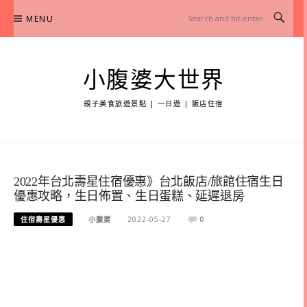
Skip
MENU
to
content
小腹婆大世界
親子美食旅遊景點 | 一日遊 | 飯店住宿
2022年台北壽星住宿優惠》台北飯店/旅館住宿生日
優惠攻略，生日佈置、生日蛋糕、延遲退房
住宿壽星優惠
小腹婆
2022-05-27
0