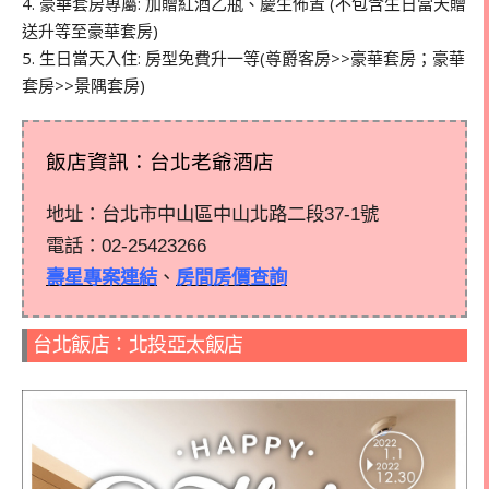
4. 豪華套房專屬: 加贈紅酒乙瓶、慶生佈置 (不包含生日當天贈
送升等至豪華套房)
5. 生日當天入住: 房型免費升一等(尊爵客房>>豪華套房；豪華
套房>>景隅套房)
飯店資訊：台北老爺酒店
地址：台北市中山區中山北路二段37-1號
電話：
02-25423266
壽星專案連結
、
房間房價查詢
台北飯店：
北投亞太飯店