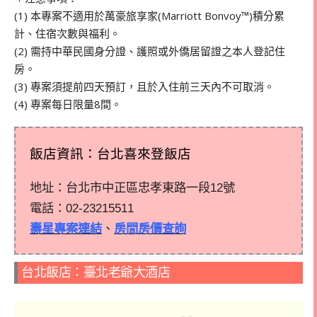
(1) 本專案不適用於萬豪旅享家(Marriott Bonvoy™)積分累
計、住宿次數與福利。
(2) 需持中華民國身分證、護照或外僑居留證之本人登記住
房。
(3) 專案須提前四天預訂，且於入住前三天內不可取消。
(4) 專案每日限量8間。
飯店資訊：台北喜來登飯店
地址：台北市中正區忠孝東路一段12號
電話：
02-23215511
壽星專案連結
、
房間房價查詢
台北飯店：臺北老爺大酒店