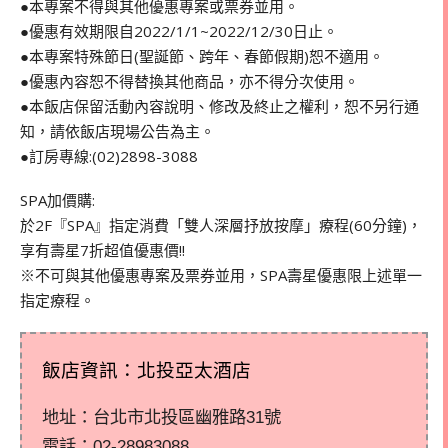
●本專案不得與其他優惠專案或票券並用。
●優惠有效期限自2022/1/1~2022/12/30日止。
●本專案特殊節日(聖誕節、跨年、春節假期)恕不適用。
●優惠內容恕不得替換其他商品，亦不得分次使用。
●本飯店保留活動內容說明、修改及終止之權利，恕不另行通
知，請依飯店現場公告為主。
●訂房專線:(02)2898-3088
SPA加價購:
於2F『SPA』指定消費「雙人深層抒放按摩」療程(60分鐘)，
享有壽星7折超值優惠價!!
※不可與其他優惠專案及票券並用，SPA壽星優惠限上述單一
指定療程。
飯店資訊：北投亞太酒店
地址：台北市北投區幽雅路31號
電話：
02-28983088