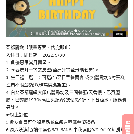
亞都麗緻【限量專案，售完即止】
入住日：即日起 ~ 2022/9/30
1. 此優惠限當月壽星。
2. 享客房升一等之房型(至高升等至景隅套房)。
3. 生日禮二選一：可選(1)翌日早餐兩客 或(2)麗緻坊6吋蛋糕
乙顆不限金額(以現場供應為主)。
4. 台北亞都麗緻大飯店麗緻坊及三間餐廳(天香樓、巴賽麗
廳、巴黎廳1930x高山英紀)餐飲優惠9折，不含酒水，服務費
另計。
☛線上訂位
5.緻友會員可全額累點並享緻友專屬尊榮禮遇
6.週六及連假(端午連假6/3-6/4 & 中秋連假9/9-9/10)每房每