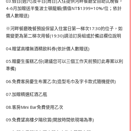
03.假日(週六)及平日(周日)入住提供河畔餐廳全自助式晚餐，
4-6月加贈送半隻波士頓龍蝦(價值NT$1399+10%/位；依計
價人數贈送)
※河畔餐廳晚餐預設保留入住當日第一梯次17:30的位子，如
需變更為第二梯次用餐(19:30)請洽訂房組或於備註欄位說明
04.贈望高樓無酒精飲料券(依計價人數贈送)
05.贈慶生蛋糕乙份(建議您可以三個工作天前預訂此專案以利
準備)
06.免費客房慶生布置乙次(造型毛巾及字卡款式隨機提供)
07.加贈精選紅酒乙瓶
08.客房Mini Bar免費使用乙次
09.免費望高樓夕陽欣賞(開放時間依現場為準)