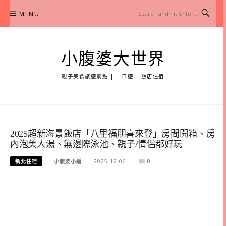
Skip
MENU
to
content
小腹婆大世界
親子美食旅遊景點 | 一日遊 | 飯店住宿
2025超新海景飯店「八里福朋喜來登」房間開箱、房
內泡美人湯、無邊際泳池、親子/情侶都好玩
新北住宿
小腹婆小編
2025-12-06
0