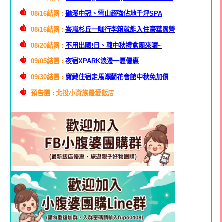
08/16結團 :
礁溪中冠、雪山超強佔地千坪SPA
08/16結團 :
峇嵐杉丘一咖行李箱就能入住豪華露營
08/20結團 :
不用出國!日、韓中秋禮盒團來囉~
09/05結團 :
夜宿XPARK浪漫一夏優惠
09/30結團 :
寶藏住宿走馬瀨蘭花會館中秋免加價
預告團 : 北投小資族最愛飯店