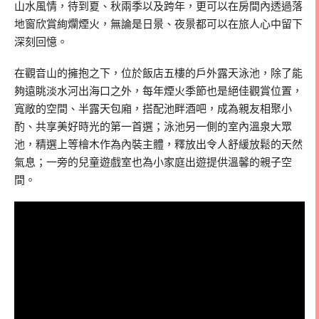
山水風情，待到夏、秋兩季以及跨年，更可以在房間內透過落
地窗欣賞絢爛煙火，無論是日景、夜景都可以在旅人心中留下
深刻回憶。
在觀音山的擁抱之下，位於飯店五樓的戶外露天泳池，除了能
夠遠眺淡水河出海口之外，每年煙火季節也是絕佳觀賞位置，
寬敞的空間、半露天包廂，搭配池畔酒吧，成為親友相聚小
酌、共享美好時光的第一首選；泳池另一側的室內溫泉大眾
池，精選上等檜木作為內裝主體，釋放出令人舒緩放鬆的天然
氣息；一旁的兒童遊戲室也為小家庭出遊提供溫馨的親子空
間。