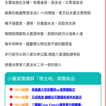
主要設施在五樓，有健身房、游泳池、大眾溫泉池
超美的無邊際游泳池3-10月開放，夏天玩水要注意時間
親子遊戲室、酒吧、兒童戲水池、自助洗衣房
每間房間都有大面落地窗，房間內就可以泡美人湯
每年到跨年、國慶煙火時也是不錯的觀景區
步行就可以到八里左岸公園,順遊八里渡船頭老街
很適合想來八里淡水二天一夜的旅人
小腹婆團購群「現主時」開團商品
08/10結團：
高雄義大皇家爆高cp值樂園飯店
08/11結團：
天成逸旅-蝴蝶谷花蓮最新森林系飯店
08/13結團：
三麗鷗
Tiger Family護脊書包開團囉~