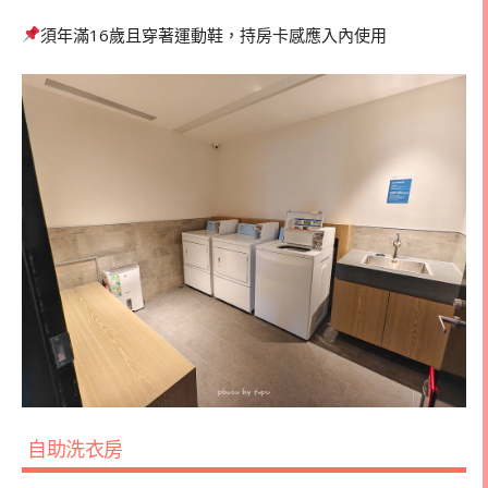
須年滿16歲且穿著運動鞋，持房卡感應入內使用
自助洗衣房