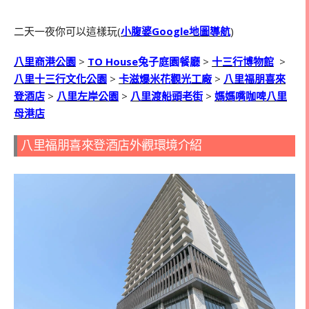
二天一夜你可以這樣玩(
小腹婆Google地圖導航
)
八里商港公園
>
TO House
兔子庭園餐廳
>
十三行博物館
>
八里十三行文化公園
>
卡滋爆米花觀光工廠
>
八里福朋喜來
登酒店
>
八里左岸公園
>
八里渡船頭老街
>
媽媽嘴咖啤八里
母港店
八里福朋喜來登酒店外觀環境介紹