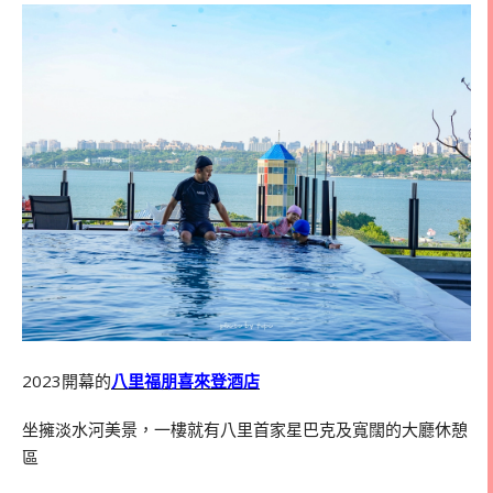
2023開幕的
八里福朋喜來登酒店
坐擁淡水河美景，一樓就有八里首家星巴克及寬闊的大廳休憩
區