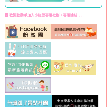
🆅 歡迎動動手加入
小腹婆專屬社群
，專屬連結 ↓↓↓