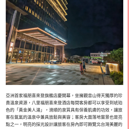
亞洲首家福朋喜來登旗艦店慶開幕，
坐擁觀音山得天獨厚的珍
貴溫泉資源，八里福朋喜來登酒店每間客房都可以享受到琥珀
色的「黃金美人湯」，滑順的泉質具有保養肌膚的功效，讓旅
客在氤氳的溫泉中兼具放鬆與美容；客房大面落地窗景也是亮
點之一，明亮的採光設計讓旅客在房內即可飽覽北台灣美麗的