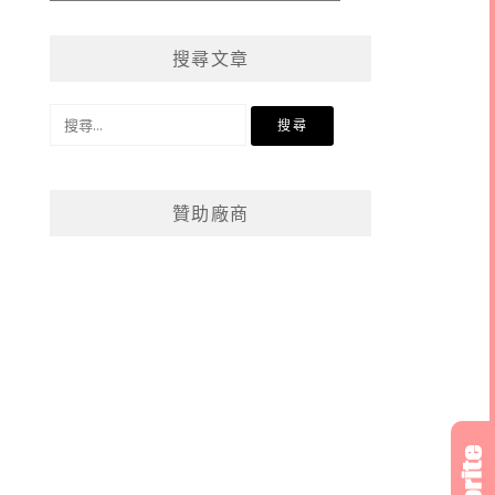
章
分
搜尋文章
類
搜
尋
關
鍵
贊助廠商
字: