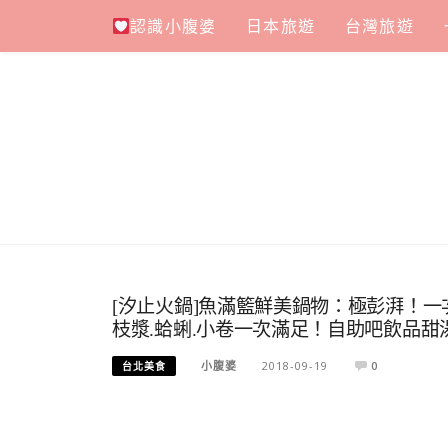
Skip
認識小腹婆
日本旅遊
台灣旅遊
to
content
[汐止火鍋]魚滿籃鮮美鍋物：極彭湃！一次
枝漿.蛤蜊.小卷一次滿足！自助吧飲品甜
小腹婆
2018-09-19
0
台北美食