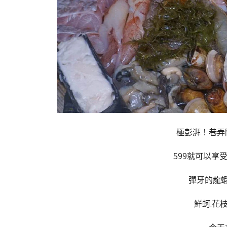
極彭湃！巷弄
599就可以享
彈牙的龍蝦
鮮蚵.花