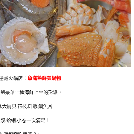
隱藏火鍋店：
魚滿籃鮮美鍋物
受到豪華十種海鮮上桌的彭派，
.大扇貝.花枝.鮮蝦.鯛魚片.
枝漿.蛤蜊.小卷一次滿足！