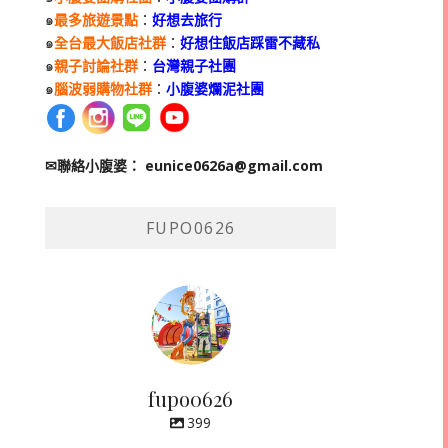
๑
最多旅遊景點
：
好想去旅行
๑
全台最大飯店社群
：
好想住飯店踩雷不藏私
๑
親子討論社群
：
台灣親子社團
๑
腦波弱購物社群
：
小腹婆爛泥社團
✉聯絡小腹婆：
eunice0626a@gmail.com
FUPO0626
fupo0626
399