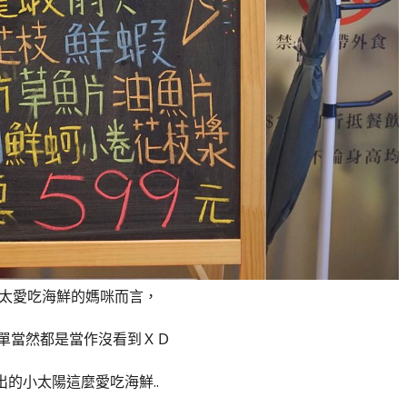
太愛吃海鮮的媽咪而言，
單當然都是當作沒看到ＸＤ
出的小太陽這麼愛吃海鮮..