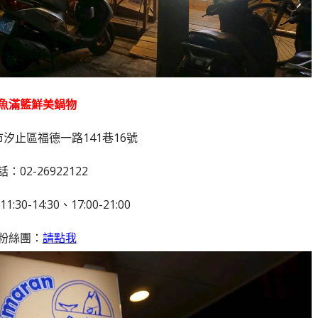
魚滿籃鮮美鍋物
汐止區福德一路141巷16號
話：02-26922122
30-14:30、17:00-21:00
粉絲團：
請點我