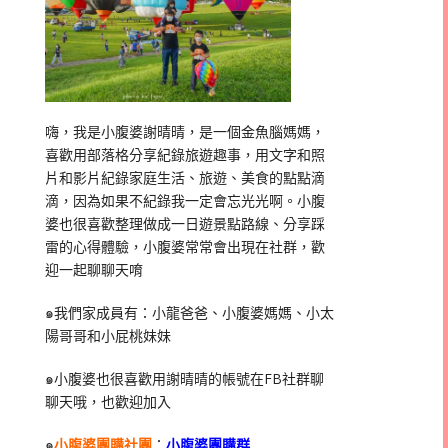
嗨，我是小腹婆謝晴晴，是一個金魚腦媽媽，
喜歡用部落格分享紀錄旅遊趣事，用文字和照
片和影片紀錄家庭生活、旅遊、美食的點點滴
滴，因為如果不紀錄我一定會忘光光啊。小腹
婆也很喜歡整理做成一日遊景點路線、分享踩
雷的心得體驗，小腹婆常常會出現在社群，歡
迎一起聊聊天唷
๑我們家成員有：小龍爸爸、小腹婆媽媽、小太
陽哥哥和小屁桃妹妹
๑小腹婆也很喜歡用謝晴晴的帳號在
FB
社群聊
聊天哦，也歡迎加入
๑
小腹婆團購社團
：
小腹婆團購群