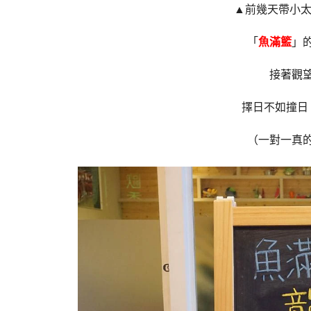
▲前幾天帶小太
「
魚滿籃
」
接著觀
擇日不如撞日
（一對一真