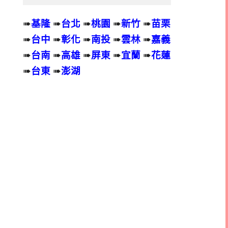
➠
基隆
➠
台北
➠
桃園
➠
新竹
➠
苗栗
➠
台中
➠
彰化
➠
南投
➠
雲林
➠
嘉義
➠
台南
➠
高雄
➠
屏東
➠
宜蘭
➠
花蓮
➠
台東
➠
澎湖