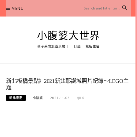
Skip
MENU
to
content
小腹婆大世界
親子美食旅遊景點 | 一日遊 | 飯店住宿
新北板橋景點》2021新北耶誕城照片紀錄～LEGO主
題
新北景點
小腹婆
2021-11-03
0