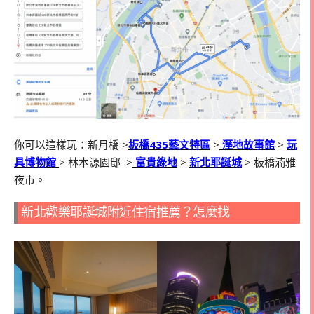
你可以這樣玩：新月橋 >
板橋435藝文特區
>
溼地故事館
>
玩
具博物館
> 林本源園邸 >
富貴綠地
>
新北耶誕城
> 板橋湳雅
夜市。
新北歡樂耶誕城附近住宿推薦？怎麼找