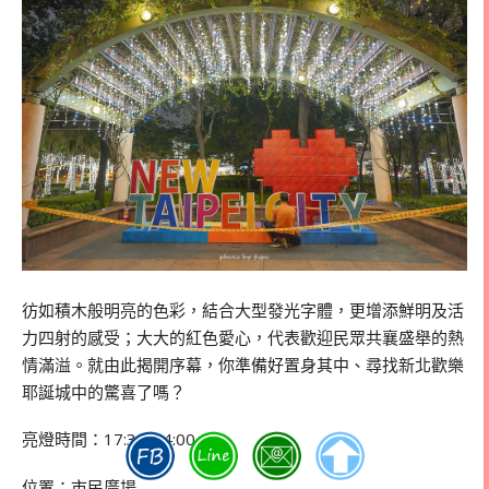
彷如積木般明亮的色彩，結合大型發光字體，更增添鮮明及活
力四射的感受；大大的紅色愛心，代表歡迎民眾共襄盛舉的熱
情滿溢。就由此揭開序幕，你準備好置身其中、尋找新北歡樂
耶誕城中的驚喜了嗎？
亮燈時間：17:30-24:00
位置：市民廣場