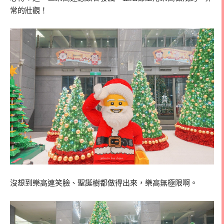
常的壯觀！
沒想到樂高連笑臉、聖誕樹都做得出來，樂高無極限啊。