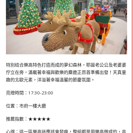
特別结合樂高特色打造而成的夢幻森林，耶誕老公公及老婆婆
佇立在旁，滿載著幸福與歡樂的麋鹿正昂首準備出發！天真童
趣的北歐元素，洋溢著幸福溫馨的節慶氛圍。
亮燈時間：17:30-23:00
位置：市府一樓大廳
推薦指數：
★★★★★
心得：這一區樂高迷應該會發瘋，整組都是用樂高做成的，非