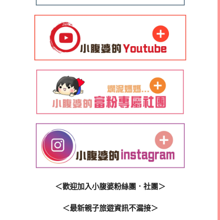
＜歡迎加入小腹婆粉絲團．社團＞
＜最新親子旅遊資訊不漏接＞