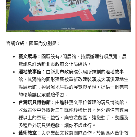
官網介紹，園區內分別是：
藝文展場
：園區設有7間展館，持續辦理各項展覽，展
覽訊息詳洽新北市政府文化局網站。
溼地故事館
：由新北市政府環保局所規劃的溼地故事
館，其獨特的圓形建築被重新改建裝潢成大漢溪溼地生
態展示館；透過濕地生態的展覽與呈現，提供一個完善
的環境讓民眾體驗學習。
台灣玩具博物館
：由進駐藝文單位管理的玩具博物館，
收藏古今中外將近三千餘件珍稀玩具，另外還備有數百
種以上的童玩、益智、廟會遊戲區，讓您動手、動腦及
多種戶外玩具與遊戲，讓你不虛此行。
藝術教室
：與專業藝文教育團隊合作，於園區內藝術教