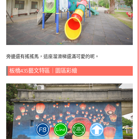
旁邊還有搖搖馬，這座溜滑梯還滿可愛的呢。
板橋435藝文特區｜園區彩繪