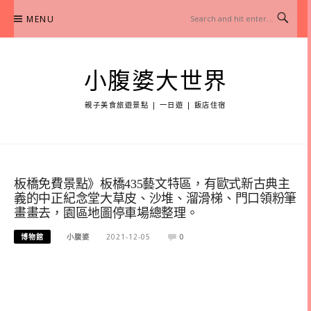
Skip
MENU
to
content
小腹婆大世界
親子美食旅遊景點 | 一日遊 | 飯店住宿
板橋免費景點》板橋435藝文特區，有歐式新古典主
義的中正紀念堂大草皮、沙堆、溜滑梯、門口領粉筆
畫畫去，園區地圖停車場總整理。
博物館
小腹婆
2021-12-05
0