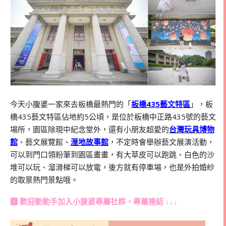
今天小腹婆一家來去板橋最熱門的「
板橋
435
藝文特區
」，板
橋
435
藝文特區佔地約
5
公頃，是位於板橋中正路
435
號的藝文
場所，園區除現中紀念堂外，還有小朋友超愛的
台灣玩具博物
館
、藝文展覽館、
溼地故事館
，不定時會舉辦藝文展演活動，
可以到門口領粉筆到園區畫畫，有大草皮可以跑跳、白色的沙
堆可以玩、溜滑梯可以放電，後方就有停車場，也是外拍婚紗
的取景熱門景點哦。
🆅 歡迎動動手加入
小腹婆專屬社群
，專屬連結 ↓↓↓