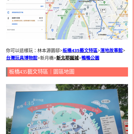
你可以這樣玩：林本源園邸>
板橋435藝文特區
>
溼地故事館
>
台灣玩具博物館
>新月橋>
新北耶誕城
>
鴨鴨公園
板橋435藝文特區｜園區地圖