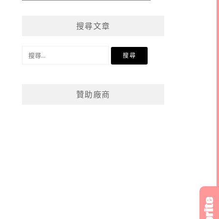
章
分
搜尋文章
類
搜
尋
關
鍵
贊助廠商
字: