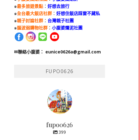
๑
最多旅遊景點
：
好想去旅行
๑
全台最大飯店社群
：
好想住飯店踩雷不藏私
๑
親子討論社群
：
台灣親子社團
๑
腦波弱購物社群
：
小腹婆爛泥社團
✉聯絡小腹婆：
eunice0626a@gmail.com
FUPO0626
fupo0626
399