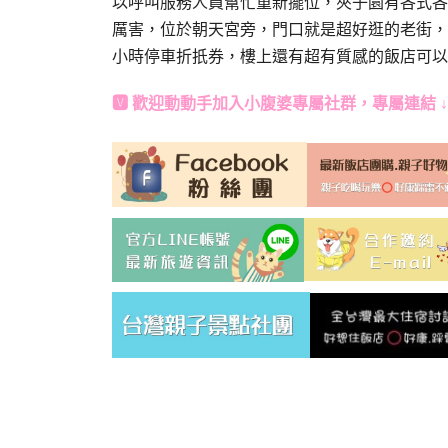
以呼叫服務人員幫忙重新擺位，夾子園有各式各
厲害，位於朝天宮旁，門口就是超好逛的老街，
小時停車折扺券，樓上還有超有質感的飯店可以
🆅 歡迎動動手加入
小腹婆專屬社群
，專屬連結 ↓