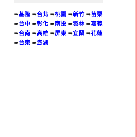
➠
基隆
➠
台北
➠
桃園
➠
新竹
➠
苗栗
➠
台中
➠
彰化
➠
南投
➠
雲林
➠
嘉義
➠
台南
➠
高雄
➠
屏東
➠
宜蘭
➠
花蓮
➠
台東
➠
澎湖