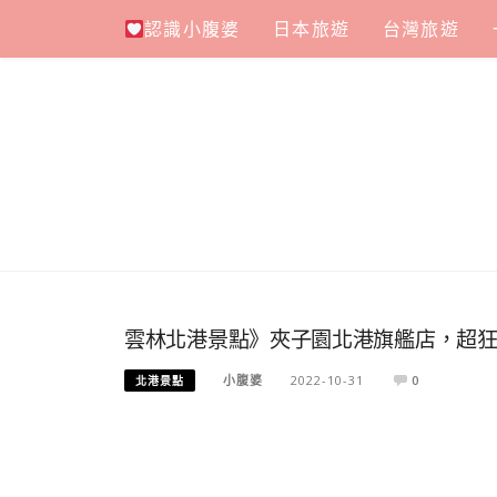
Skip
認識小腹婆
日本旅遊
台灣旅遊
to
content
雲林北港景點》夾子園北港旗艦店，超
小腹婆
2022-10-31
0
北港景點