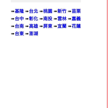
➠
基隆
➠
台北
➠
桃園
➠
新竹
➠
苗栗
➠
台中
➠
彰化
➠
南投
➠
雲林
➠
嘉義
➠
台南
➠
高雄
➠
屏東
➠
宜蘭
➠
花蓮
➠
台東
➠
澎湖