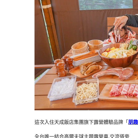
這次入住天成飯店集團旗下露營體驗品牌「
朋趣
全台唯一結合高爾夫球主題露營車,交流道旁