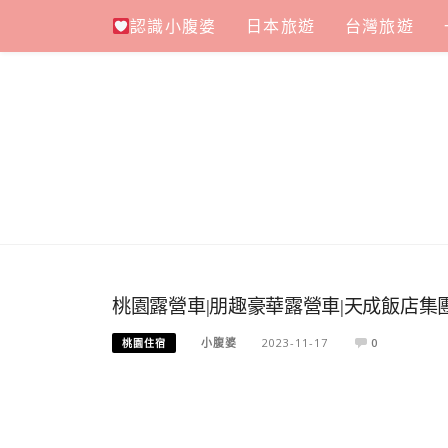
Skip
認識小腹婆
日本旅遊
台灣旅遊
to
content
桃園露營車|朋趣豪華露營車|天成飯店集
小腹婆
2023-11-17
0
桃園住宿