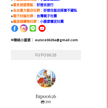
๑
最多旅遊景點
：
好想去旅行
๑
全台最大飯店社群
：
好想住飯店踩雷不藏私
๑
親子討論社群
：
台灣親子社團
๑
腦波弱購物社群
：
小腹婆爛泥社團
✉聯絡小腹婆：
eunice0626a@gmail.com
FUPO0626
fupo0626
399