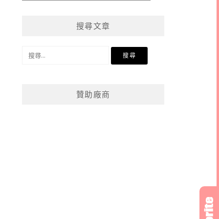
章
分
搜尋文章
類
搜
尋
關
鍵
贊助廠商
字: