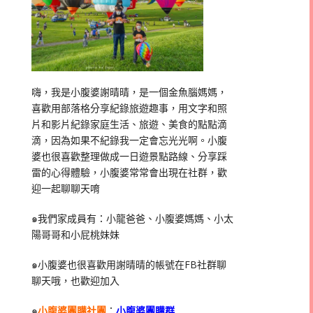
嗨，我是小腹婆謝晴晴，是一個金魚腦媽媽，
喜歡用部落格分享紀錄旅遊趣事，用文字和照
片和影片紀錄家庭生活、旅遊、美食的點點滴
滴，因為如果不紀錄我一定會忘光光啊。小腹
婆也很喜歡整理做成一日遊景點路線、分享踩
雷的心得體驗，小腹婆常常會出現在社群，歡
迎一起聊聊天唷
๑我們家成員有：小龍爸爸、小腹婆媽媽、小太
陽哥哥和小屁桃妹妹
๑小腹婆也很喜歡用謝晴晴的帳號在
FB
社群聊
聊天哦，也歡迎加入
๑
小腹婆團購社團
：
小腹婆團購群