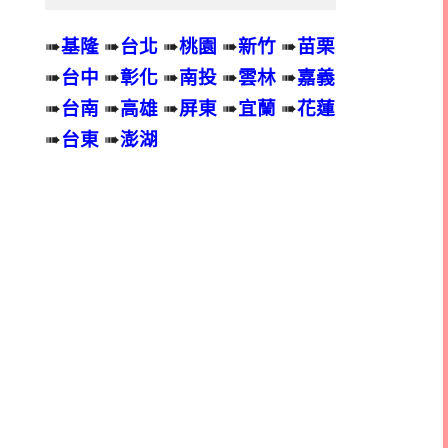
➠
基隆
➠
台北
➠
桃園
➠
新竹
➠
苗栗
➠
台中
➠
彰化
➠
南投
➠
雲林
➠
嘉義
➠
台南
➠
高雄
➠
屏東
➠
宜蘭
➠
花蓮
➠
台東
➠
澎湖