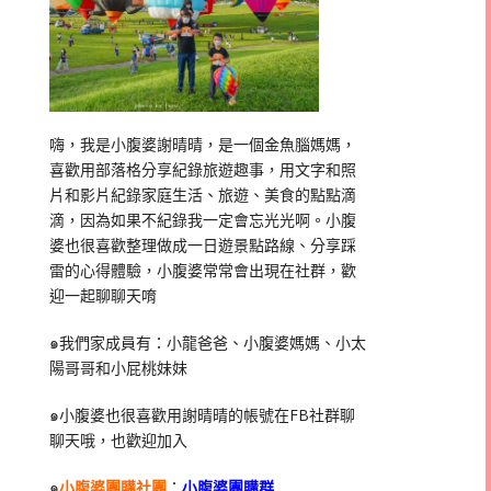
嗨，我是小腹婆謝晴晴，是一個金魚腦媽媽，
喜歡用部落格分享紀錄旅遊趣事，用文字和照
片和影片紀錄家庭生活、旅遊、美食的點點滴
滴，因為如果不紀錄我一定會忘光光啊。小腹
婆也很喜歡整理做成一日遊景點路線、分享踩
雷的心得體驗，小腹婆常常會出現在社群，歡
迎一起聊聊天唷
๑我們家成員有：小龍爸爸、小腹婆媽媽、小太
陽哥哥和小屁桃妹妹
๑小腹婆也很喜歡用謝晴晴的帳號在
FB
社群聊
聊天哦，也歡迎加入
๑
小腹婆團購社團
：
小腹婆團購群