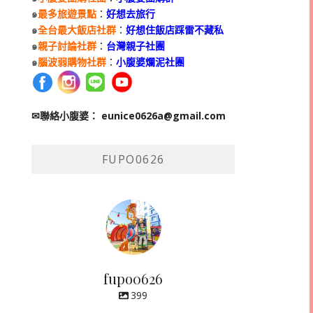
๑
最多旅遊景點
：
好想去旅行
๑
全台最大飯店社群
：
好想住飯店踩雷不藏私
๑
親子討論社群
：
台灣親子社團
๑
腦波弱購物社群
：
小腹婆爛泥社團
✉聯絡小腹婆：
eunice0626a@gmail.com
FUPO0626
fupo0626
399