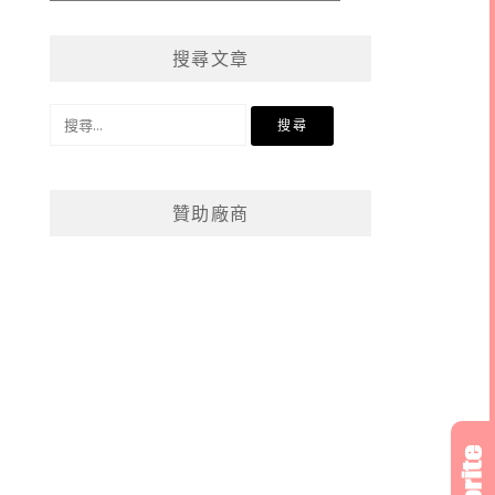
章
分
搜尋文章
類
搜
尋
關
鍵
贊助廠商
字: