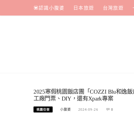
Skip
💟認識小腹婆
日本旅遊
台灣旅遊
to
content
2025寒假桃園飯店團「COZZI Blu
工廠門票、DIY，還有Xpark專案
小腹婆
2024-09-26
0
桃園住宿