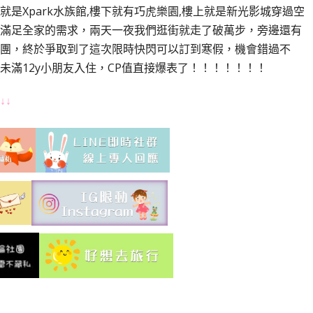
是Xpark水族館,樓下就有巧虎樂園,樓上就是新光影城穿過空
滿足全家的需求，兩天一夜我們逛街就走了破萬步，旁邊還有
團，終於爭取到了這次限時快閃可以訂到寒假，機會錯過不
未滿12y小朋友入住，CP值直接爆表了！！！！！！！
↓↓