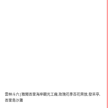
雲林斗六|雅聞峇里海岸觀光工廠,玫瑰花季百花齊放,發呆亭,
峇里島沙灘