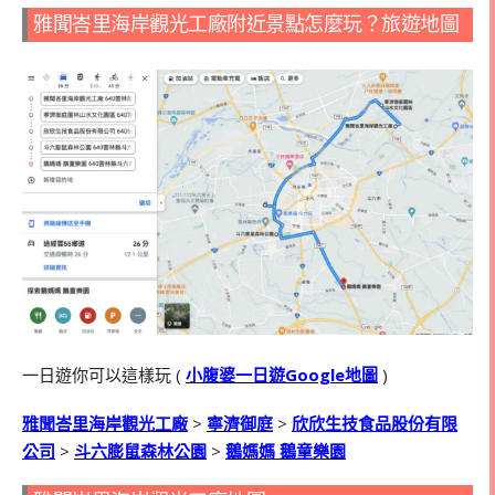
雅聞峇里海岸觀光工廠附近景點怎麼玩？旅遊地圖
一日遊你可以這樣玩 (
小腹婆一日遊Google地圖
)
雅聞峇里海岸觀光工廠
>
寧濟御庭
>
欣欣生技食品股份有限
公司
>
斗六膨鼠森林公園
>
鵝媽媽 鵝童樂園