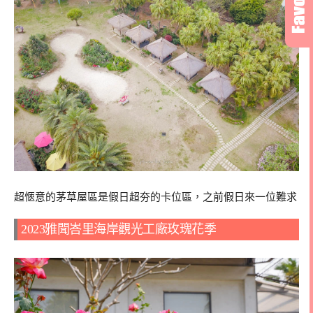
超愜意的茅草屋區是假日超夯的卡位區，之前假日來一位難求
2023雅聞峇里海岸觀光工廠玫瑰花季