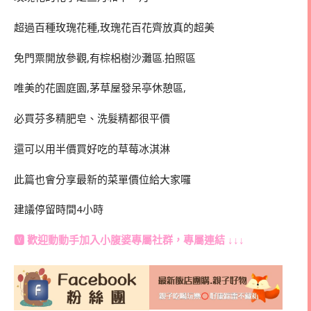
超過百種玫瑰花種,玫瑰花百花齊放真的超美
免門票開放參觀,有棕梠樹沙灘區.拍照區
唯美的花園庭園,茅草屋發呆亭休憩區,
必買芬多精肥皂、洗髮精都很平價
還可以用半價買好吃的草莓冰淇淋
此篇也會分享最新的菜單價位給大家囉
建議停留時間4小時
🆅 歡迎動動手加入
小腹婆專屬社群
，專屬連結 ↓↓↓