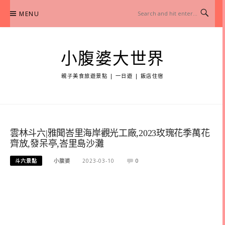
Skip
MENU
to
content
小腹婆大世界
親子美食旅遊景點 | 一日遊 | 飯店住宿
雲林斗六|雅聞峇里海岸觀光工廠,2023玫瑰花季萬花
齊放,發呆亭,峇里島沙灘
斗六景點
小腹婆
2023-03-10
0