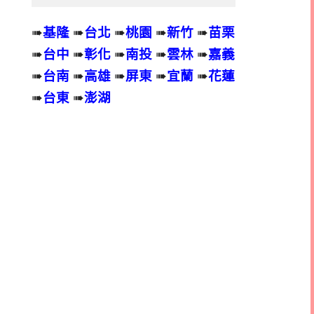
➠
基隆
➠
台北
➠
桃園
➠
新竹
➠
苗栗
➠
台中
➠
彰化
➠
南投
➠
雲林
➠
嘉義
➠
台南
➠
高雄
➠
屏東
➠
宜蘭
➠
花蓮
➠
台東
➠
澎湖