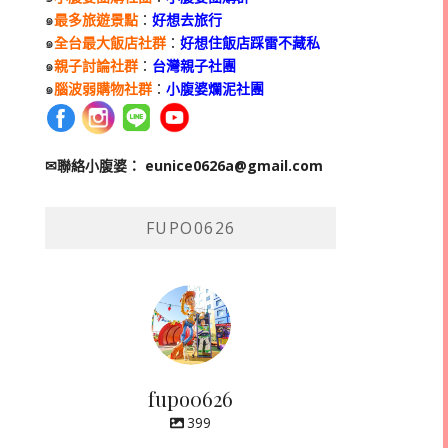
๑
最多旅遊景點
：
好想去旅行
๑
全台最大飯店社群
：
好想住飯店踩雷不藏私
๑
親子討論社群
：
台灣親子社團
๑
腦波弱購物社群
：
小腹婆爛泥社團
✉聯絡小腹婆：
eunice0626a@gmail.com
FUPO0626
fupo0626
399