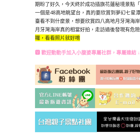
期盼了好久，今天終於成功插旗花蓮秘境景點「
一個是48高地眺望台，真的要欣賞到夢幻七星
臺看不到什麼景，想要欣賞四八高地月牙灣海岸
月牙灣海岸真的相當好拍，走訪過後發現有危險
囉，看看照片就好唷
🆅 歡迎動動手加入
小腹婆專屬社群
，專屬連結 ↓