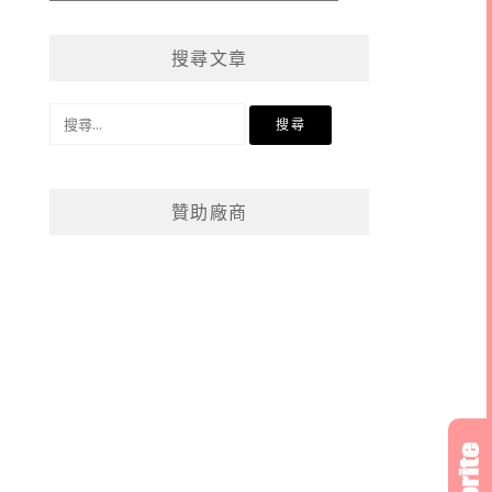
章
分
搜尋文章
類
搜
尋
關
鍵
贊助廠商
字: