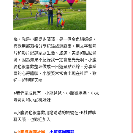
嗨，我是小腹婆謝晴晴，是一個金魚腦媽媽，
喜歡用部落格分享紀錄旅遊趣事，用文字和照
片和影片紀錄家庭生活、旅遊、美食的點點滴
滴，因為如果不紀錄我一定會忘光光啊。小腹
婆也很喜歡整理做成一日遊景點路線、分享踩
雷的心得體驗，小腹婆常常會出現在社群，歡
迎一起聊聊天唷
๑我們家成員有：小龍爸爸、小腹婆媽媽、小太
陽哥哥和小屁桃妹妹
๑小腹婆也很喜歡用謝晴晴的帳號在
FB
社群聊
聊天哦，也歡迎加入
๑
小腹婆團購社團
：
小腹婆團購群