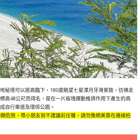
地秘境可以居高臨下，180度眺望七星潭月牙灣景致，彷彿走
標高48公尺而得名，是在一片板塊運動推擠作用下產生的高
成自行車道及環保公園。
的頗危險，帶小朋友就不建議前往囉，請勿像網美靠在邊緣拍