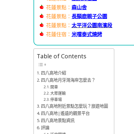
花蓮景點：
森山舍
花蓮景點：
長頸鹿親子公園
花蓮景點：
太平洋公園南濱段
花蓮住宿：
米噹泰式燒烤
Table of Contents
四八高地介紹
四八高地月牙灣海岸怎麼去？
開車
大眾運輸
停車場
四八高地附近景點怎麼玩？旅遊地圖
四八高地|遙遠的觀景平台
四八高地景點資訊
評論