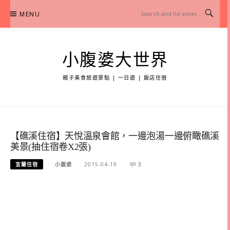
Skip
MENU
to
content
小腹婆大世界
親子美食旅遊景點 | 一日遊 | 飯店住宿
【礁溪住宿】天悅溫泉會館，一邊泡湯一邊俯瞰礁溪
美景(抽住宿卷X2張)
宜蘭住宿
小腹婆
2015-04-19
3