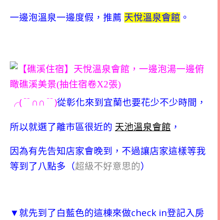
一邊泡溫泉一邊度假，推薦
天悅溫泉會館
。
(
)
╭
﹊∩∩﹊
從彰化來到宜蘭也要花少不少時間，
所以
就選了離市區很近的
天池溫泉會館
，
因為有先告知店家會晚到，不過讓店家
這樣等我
等到了八點多（
超級不好意思的
）
check in
▼就先到了白藍色的這棟來做
登記入房