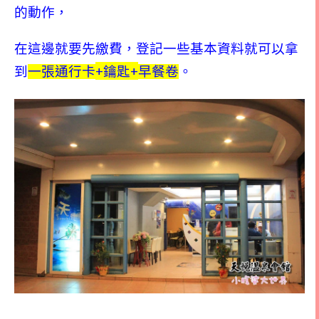
的動作，
在這邊就要先繳費，登記一些基本資料就可以拿
+
+
到
一張通行卡
鑰匙
早餐卷
。