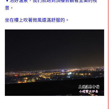
▼泡好溫泉，我們就跑到頂樓去觀看宜蘭的夜
景，
坐在樓上吹著微風還滿舒服的。