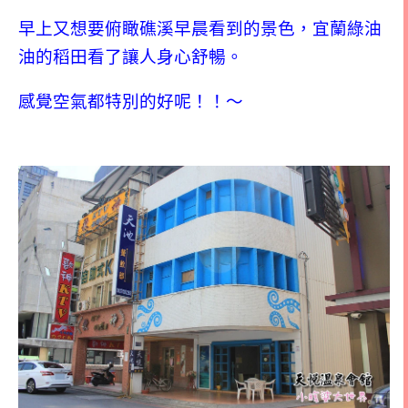
早上又想要俯瞰礁溪早晨看到的景色，宜蘭綠油
油的稻田看了讓人身心舒暢。
感覺空氣都特別的好呢！！～