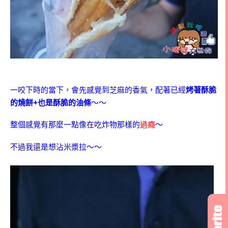
一咬下時的當下，會先感覺到芝麻的香氣，配著已經
烤著酥脆
的燒餅+也是酥脆的油條
～～
整個感覺有那麼一點像在吃炸物那樣的
過癮
～
不過我還是想沾米漿拉～～