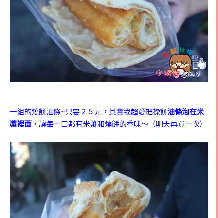
一組的燒餅油條~只要２５元，其實我超愛把操餅
油條泡在米
漿裡面
，讓每一口都有米漿和燒餅的香味～（明天再買一次）