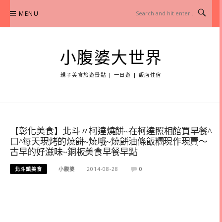
Skip
MENU
to
content
小腹婆大世界
親子美食旅遊景點 | 一日遊 | 飯店住宿
【彰化美食】北斗〃柯達燒餅~在柯達照相館買早餐^
口^每天現烤的燒餅~燒哦~燒餅油條飯糰現作現賣～
古早的好滋味~銅板美食早餐早點
北斗鎮美食
小腹婆
2014-08-28
0