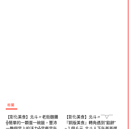
相關
【彰化美食】北斗〃老街麵攤
【彰化美食】北斗〃￣▽￣
╬簡單的一顆蛋一碗飯，豐沛
『銅版美食』轉角遇到”餡餅”
一整個早上的活力╬早餐早午
~１個６元..北斗人下午茶首選