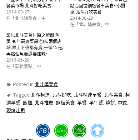
餐菜市場 北斗好吃美食
點心回憶銅板餐車美食~小攤
2014-09-27
車 北斗好吃美食
在「北斗鎮美食」中
2014-08-29
在「北斗鎮美食」中
彰化北斗美食》原之燒餅.魚
羹:40年高麗菜餅老店,兩個店
址,早上下班都有賣,一個15元,
再點個魚羹還要加辣~
2016-05-20
在「彰化景點」中
Posted in
北斗鎮美食
Tagged
北斗柯達
,
北斗好吃
,
北斗柯達早餐
,
北斗美食
,
柯
達早餐
,
飯糰
,
北斗推薦
,
銅板美食
,
早餐
,
早午餐
,
燒餅
,
中式
,
現烤吐司