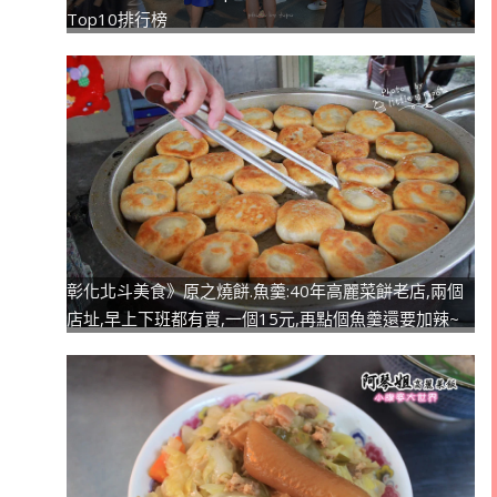
Top10排行榜
彰化北斗美食》原之燒餅.魚羹:40年高麗菜餅老店,兩個
店址,早上下班都有賣,一個15元,再點個魚羹還要加辣~