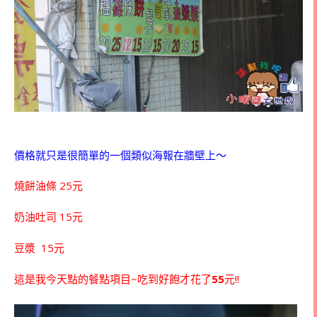
價格就只是很簡單的一個類似海報在牆壁上～
燒餅油條 25元
奶油吐司 15元
豆漿 15元
這是我今天點的餐點項目~吃到好飽才花了
55
元!!