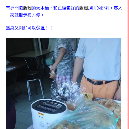
有專門包
飯糰
的大木桶，和已經包好的
飯糰
規則的排列，客人
一來就取走很方便，
鐵桌又剛好可以
保溫
！！