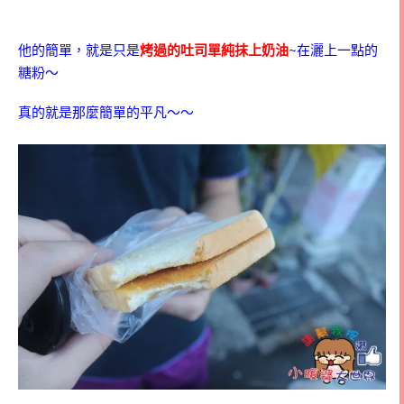
他的簡單，就是只是
烤過的吐司單純抹上奶油
~在灑上一點的
糖粉～
真的就是那麼簡單的平凡～～