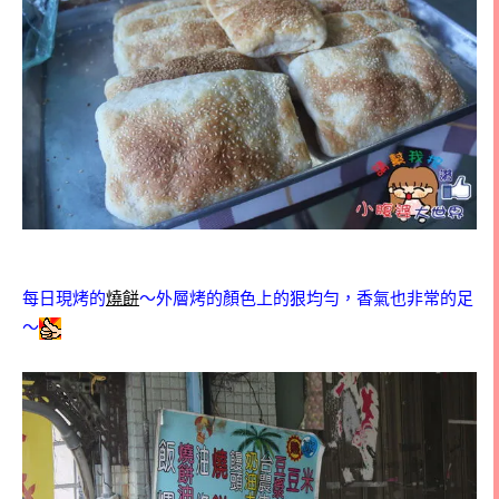
每日現烤的
燒餅
～外層烤的顏色上的狠均勻，香氣也非常的足
～