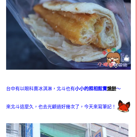
台中有以眼科賣冰淇淋，北斗也有
小小的照相館賣
燒餅
～
來北斗這麼久，也去光顧過好幾次了，今天來寫筆記！