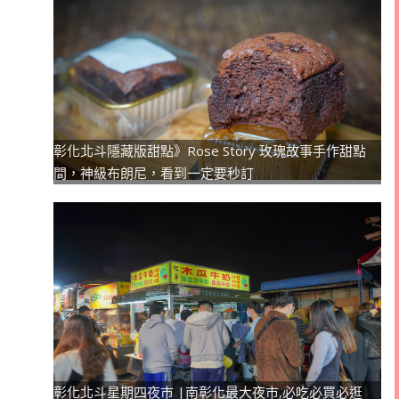
彰化北斗隱藏版甜點》Rose Story 玫瑰故事手作甜點
間，神級布朗尼，看到一定要秒訂
彰化北斗星期四夜市 |南彰化最大夜市,必吃必買必逛