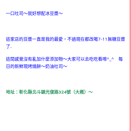
一口吐司～就好想配冰豆漿～
這家店的豆漿一直是我的最愛，不過現在都改喝7-11無糖豆漿
了..
這間感覺沒有亂加什麼添加物～大家可以去吃吃看唷^_^ 每
日的新鮮現烤燒餅～奶油吐司～
地址：彰化縣北斗鎮光復路324號（大概）～