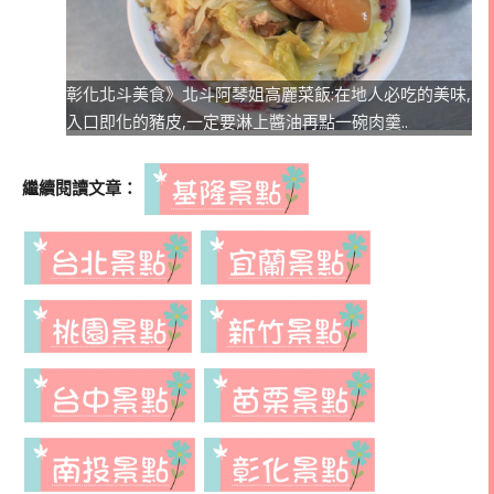
彰化北斗美食》北斗阿琴姐高麗菜飯:在地人必吃的美味,
入口即化的豬皮,一定要淋上醬油再點一碗肉羹..
繼續閱讀文章：