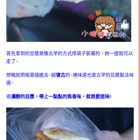
首先拿到的豆漿是像古早的方式用袋子裝著的，妳一提就可以
走了~
想喝就把吸管插進去~超
復古
的~連味道也是古早的豆漿製法味
道~
很
濃醇的豆漿，帶上一點點的焦香味，就是愛這味
!!