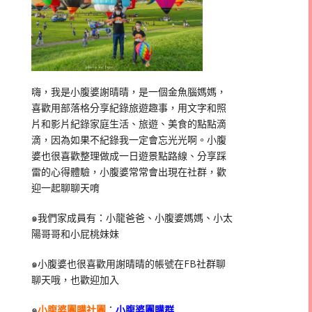
嗨，我是小腹婆謝晴晴，是一個金魚腦媽媽，
喜歡用部落格分享紀錄旅遊趣事，用文字和照
片和影片紀錄家庭生活、旅遊、美食的點點滴
滴，因為如果不紀錄我一定會忘光光啊。小腹
婆也很喜歡整理做成一日遊景點路線、分享踩
雷的心得體驗，小腹婆常常會出現在社群，歡
迎一起聊聊天唷
๑我們家成員有：小龍爸爸、小腹婆媽媽、小太
陽哥哥和小屁桃妹妹
๑小腹婆也很喜歡用謝晴晴的帳號在
FB
社群聊
聊天哦，也歡迎加入
๑
小腹婆團購社團
：
小腹婆團購群