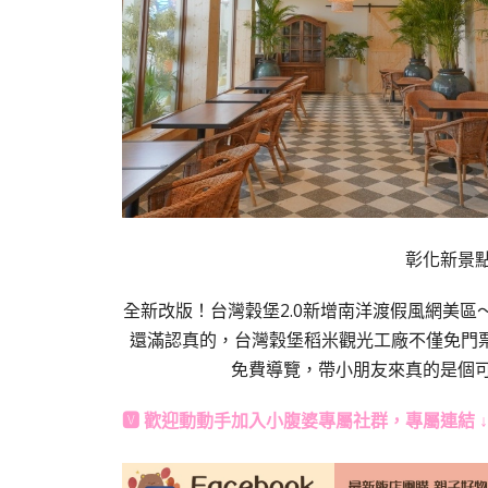
彰化新景
全新改版！台灣穀堡2.0新增南洋渡假風網美
還滿認真的，台灣穀堡稻米觀光工廠不僅免門票
免費導覽，帶小朋友來真的是個
🆅 歡迎動動手加入
小腹婆專屬社群
，專屬連結 ↓