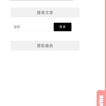
章
分
搜尋文章
類
搜
尋
關
鍵
贊助廠商
字: