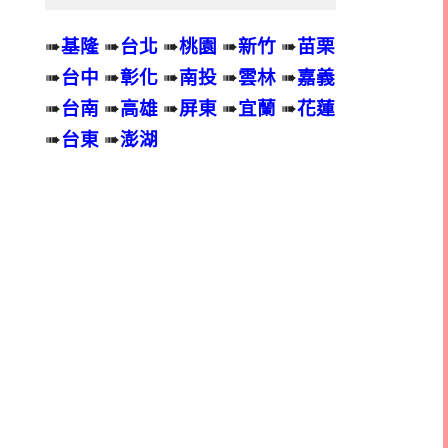
➠
基隆
➠
台北
➠
桃園
➠
新竹
➠
苗栗
➠
台中
➠
彰化
➠
南投
➠
雲林
➠
嘉義
➠
台南
➠
高雄
➠
屏東
➠
宜蘭
➠
花蓮
➠
台東
➠
澎湖