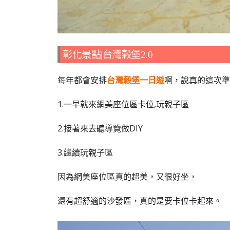
彰化景點|台灣榖堡2.0
每年都會安排
台灣榖堡一日遊
啊，說真的這次準
1.一早就來網美座位區卡位,玩親子區
2.接著來去聽導覽做DIY
3.繼續玩親子區
因為網美座位區真的超美，又很好坐，
還有超舒適的沙發區，真的是要卡位卡起來。