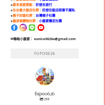
๑
最多旅遊景點
：
好想去旅行
๑
全台最大飯店社群
：
好想住飯店踩雷不藏私
๑
親子討論社群
：
台灣親子社團
๑
腦波弱購物社群
：
小腹婆爛泥社團
✉聯絡小腹婆：
eunice0626a@gmail.com
FUPO0626
fupo0626
399