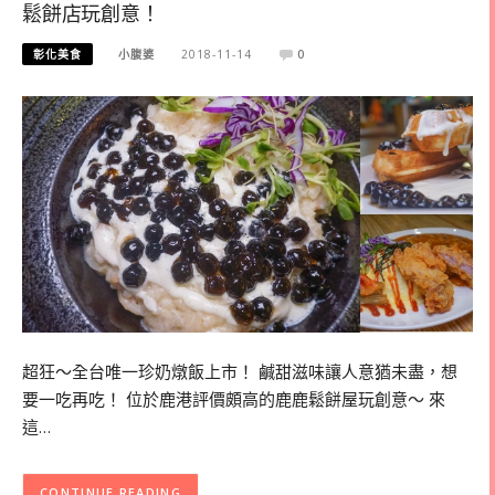
鬆餅店玩創意！
彰化美食
小腹婆
2018-11-14
0
超狂～全台唯一珍奶燉飯上市！ 鹹甜滋味讓人意猶未盡，想
要一吃再吃！ 位於鹿港評價頗高的鹿鹿鬆餅屋玩創意～ 來
這…
CONTINUE READING