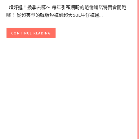
超好逛！換季去囉～ 每年引頸期盼的范倫鐵諾特賣會開跑
囉！ 從超美型的韓版短褲到超大50L牛仔褲通…
CONTINUE READING