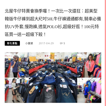
北屋牛仔特賣會換季囉！一次比一次還狂：超美型
韓版牛仔褲到超大尺吋50L牛仔褲通通都有,騎車必備
抗UV外套,慢跑褲,透氣POLO衫,超級好逛！100元特
區買一送一超級下殺！
彰化景點
小腹婆
2017-04-29
5