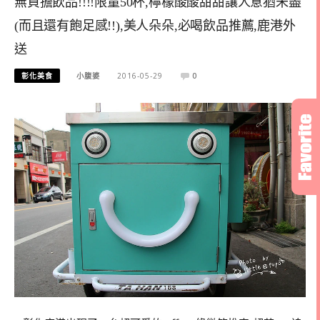
無負擔飲品!!!!限量50杯,檸檬酸酸甜甜讓人意猶未盡
(而且還有飽足感!!),美人朵朵,必喝飲品推薦,鹿港外
送
彰化美食
小腹婆
2016-05-29
0