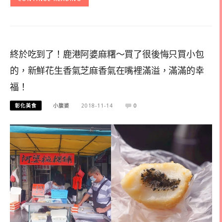
終於吃到了！鹿港阿婆麻糬～買了很後悔只買小包
的，新鮮花生香氣芝麻香氣在嘴裡滿溢，滿滿的幸
福！
彰化美食
小腹婆
2018-11-14
0