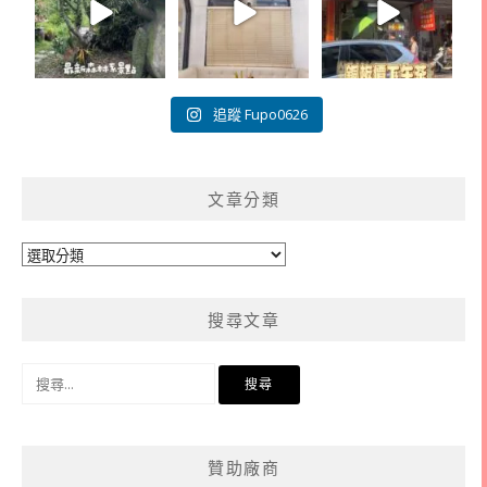
追蹤 Fupo0626
文章分類
文
章
分
搜尋文章
類
搜
尋
關
鍵
贊助廠商
字: