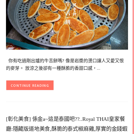
你有吃過剛出爐的牛舌餅嗎? 像是岩漿的燙口讓人又愛又恨
的麥芽。 放涼之後卻有一種酥脆的香甜口感，…
CONTINUE READING
[彰化美食] 係金a~這是泰國吧??..Royal THAI皇家餐
廳:隱藏版道地美食,酥脆的泰式椒麻雞,厚實的金錢蝦