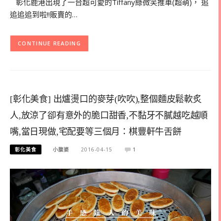
彰化鹿港出現了一台超可愛的Tiffany綠微笑推車(超萌)， 追
追追追到啦!!販賣的…
CONTINUE READING
[彰化美食] 出爐燙口的麥芽(吹吹),整個麵皮鬆軟炙
人,放涼了卻有意外的脆口甜香,不黏牙不膩越吃越順
嘴,當日現做,宅配要等三個月：棋豐軒牛舌餅
彰化美食
小腹婆
2016-04-15
1