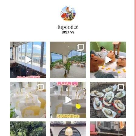
fupo0626
399