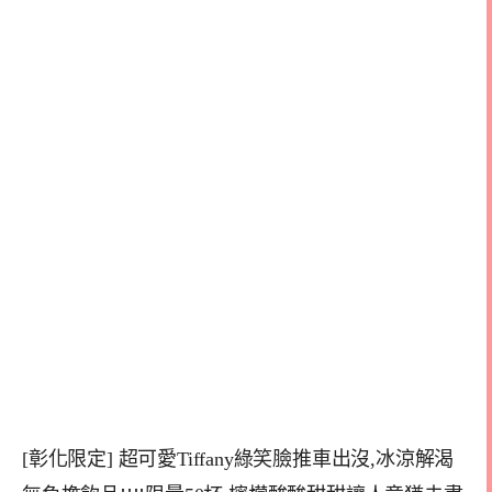
[彰化限定] 超可愛Tiffany綠笑臉推車出沒,冰涼解渴