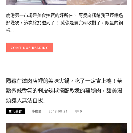
鹿港第一市場是美食挖寶的好所在， 阿婆麻糬鋪我已經錯過
好幾次，這次終於碰到了！ 感覺是賣完就收攤了，限量的銅
板…
CONTINUE READING
隱藏在燒肉店裡的美味火鍋，吃了一定會上癮！帶
點微辣香氣的剝皮辣椒搭配軟嫩的雞腿肉，甜美湯
頭讓人無法自拔..
彰化美食
小腹婆
2018-08-21
0