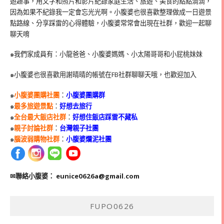
遊趣事，用文字和照片和影片紀錄家庭生活、旅遊、美食的點點滴滴，
因為如果不紀錄我一定會忘光光啊。小腹婆也很喜歡整理做成一日遊景
點路線、分享踩雷的心得體驗，小腹婆常常會出現在社群，歡迎一起聊
聊天唷
๑我們家成員有：小龍爸爸、小腹婆媽媽、小太陽哥哥和小屁桃妹妹
๑小腹婆也很喜歡用謝晴晴的帳號在
FB
社群聊聊天哦，也歡迎加入
๑
小腹婆團購社團
：
小腹婆團購群
๑
最多旅遊景點
：
好想去旅行
๑
全台最大飯店社群
：
好想住飯店踩雷不藏私
๑
親子討論社群
：
台灣親子社團
๑
腦波弱購物社群
：
小腹婆爛泥社團
✉聯絡小腹婆：
eunice0626a@gmail.com
FUPO0626