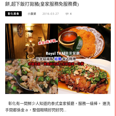
餅,超下飯打拋豬(皇家服務免服務費)
彰化美食
小腹婆
2016-03-27
4
彰化有一間鮮少人知道的泰式皇家餐廳，服務一級棒。 連洗
手間都係金ａ，整個眼睛好閃好閃…