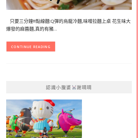
只要三分鐘!!!點線麵:Q彈的烏龍冷麵,味噌拉麵上桌 花生味大
爆發的麻醬麵,真的有豬…
CONTINUE READING
認識小腹婆
謝晴晴