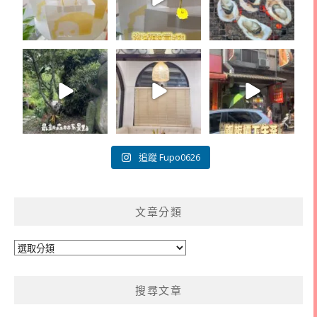
追蹤 Fupo0626
文章分類
文
章
分
搜尋文章
類