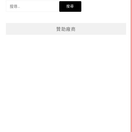
搜
尋
關
鍵
贊助廠商
字: