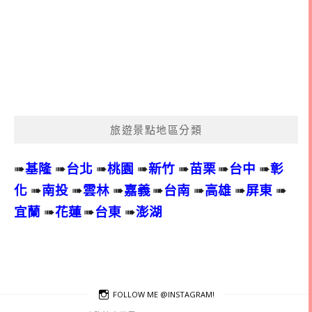
旅遊景點地區分類
➠
基隆
➠
台北
➠
桃園
➠
新竹
➠
苗栗
➠
台中
➠
彰
化
➠
南投
➠
雲林
➠
嘉義
➠
台南
➠
高雄
➠
屏東
➠
宜蘭
➠
花蓮
➠
台東
➠
澎湖
FOLLOW ME @INSTAGRAM!