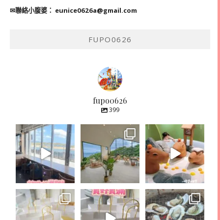
✉聯絡小腹婆：
eunice0626a@gmail.com
FUPO0626
fupo0626
399