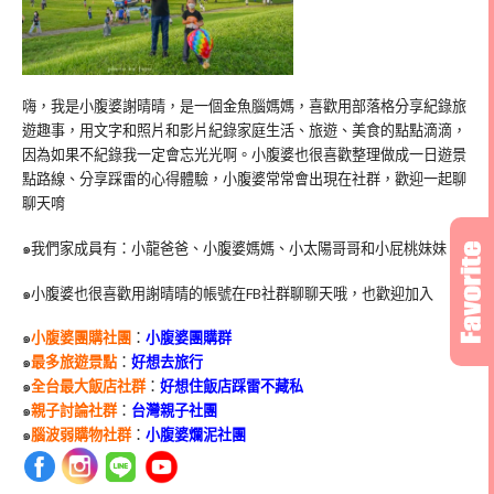
嗨，我是小腹婆謝晴晴，是一個金魚腦媽媽，喜歡用部落格分享紀錄旅
遊趣事，用文字和照片和影片紀錄家庭生活、旅遊、美食的點點滴滴，
因為如果不紀錄我一定會忘光光啊。小腹婆也很喜歡整理做成一日遊景
點路線、分享踩雷的心得體驗，小腹婆常常會出現在社群，歡迎一起聊
聊天唷
๑我們家成員有：小龍爸爸、小腹婆媽媽、小太陽哥哥和小屁桃妹妹
๑小腹婆也很喜歡用謝晴晴的帳號在
FB
社群聊聊天哦，也歡迎加入
๑
小腹婆團購社團
：
小腹婆團購群
๑
最多旅遊景點
：
好想去旅行
๑
全台最大飯店社群
：
好想住飯店踩雷不藏私
๑
親子討論社群
：
台灣親子社團
๑
腦波弱購物社群
：
小腹婆爛泥社團