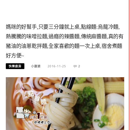
媽咪的好幫手,只要三分鐘就上桌,點線麵:烏龍冷麵,
熱騰騰的味噌拉麵,過癮的辣醬麵,傳統麻醬麵,真的有
豬油的油蔥乾拌麵,全家喜歡的麵一次上桌,宿舍煮麵
好方便~
快樂廚房
小腹婆
2016-11-25
2