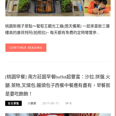
桃園新親子景點～葡萄王觀光工廠(雨天備案) 一起來豪飲三層
樓高的康貝特阿(拍照拉)~ 每天都有免費的定時導覽參…
CONTINUE READING
[桃園早餐] 南方莊園早餐buffet超豐富：沙拉.拼盤.火
腿.蒸物,叉燒包.饅頭包子西餐中餐應有盡有，早餐就
是要吃飽飽！
台北景點
小腹婆
2017-06-17
0