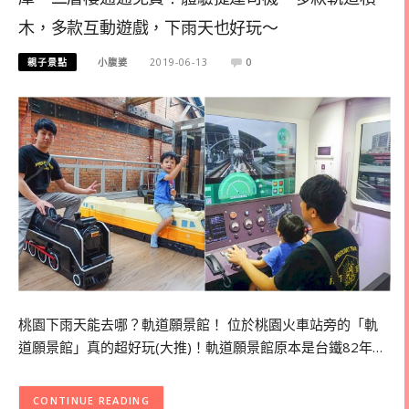
木，多款互動遊戲，下雨天也好玩～
親子景點
小腹婆
2019-06-13
0
桃園下雨天能去哪？軌道願景館！ 位於桃園火車站旁的「軌
道願景館」真的超好玩(大推)！軌道願景館原本是台鐵82年…
CONTINUE READING