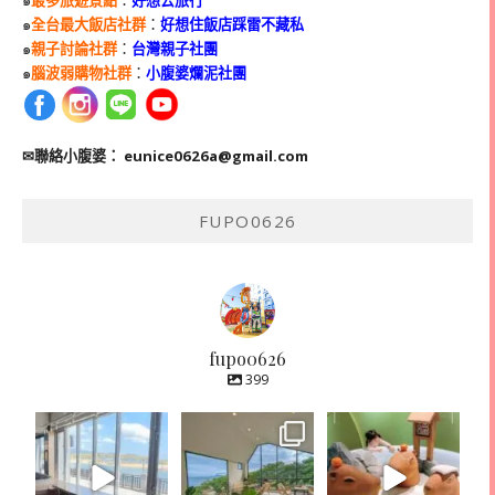
๑
最多旅遊景點
：
好想去旅行
๑
全台最大飯店社群
：
好想住飯店踩雷不藏私
๑
親子討論社群
：
台灣親子社團
๑
腦波弱購物社群
：
小腹婆爛泥社團
✉聯絡小腹婆：
eunice0626a@gmail.com
FUPO0626
fupo0626
399