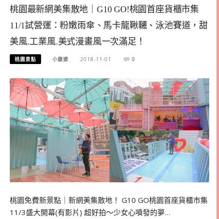
桃園最新網美集散地｜G10 GO!桃園首座貨櫃市集
11/1試營運：粉嫩雨傘、馬卡龍鞦韆、泳池賽道，甜
美風.工業風.美式漫畫風一次滿足！
桃園景點
小腹婆
2018-11-01
0
桃園免費新景點｜新網美集散地！ G10 GO桃園首座貨櫃市集
11/3盛大開幕(有影片) 超好拍～少女心噴發的夢…