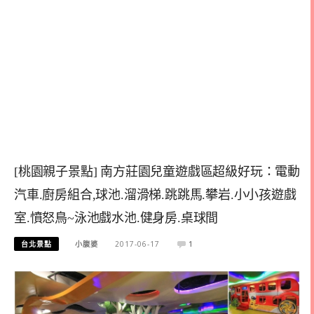
[桃園親子景點] 南方莊園兒童遊戲區超級好玩：電動
汽車.廚房組合,球池.溜滑梯.跳跳馬.攀岩.小小孩遊戲
室.憤怒鳥~泳池戲水池.健身房.桌球間
台北景點
小腹婆
2017-06-17
1