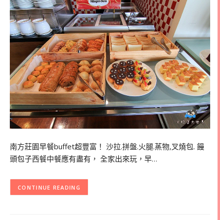
南方莊園早餐buffet超豐富！ 沙拉.拼盤.火腿.蒸物,叉燒包. 饅
頭包子西餐中餐應有盡有， 全家出來玩，早…
CONTINUE READING