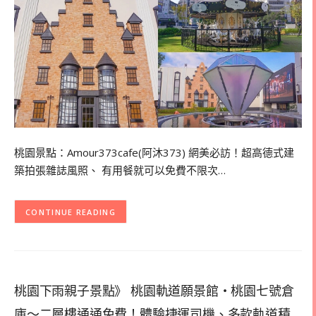
桃園景點：Amour373cafe(阿沐373) 網美必訪！超高德式建
築拍張雜誌風照、 有用餐就可以免費不限次…
CONTINUE READING
桃園下雨親子景點》 桃園軌道願景館・桃園七號倉
庫～二層樓通通免費！體驗捷運司機、多款軌道積