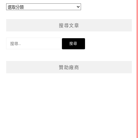
文
章
分
搜尋文章
類
搜
尋
關
鍵
贊助廠商
字: