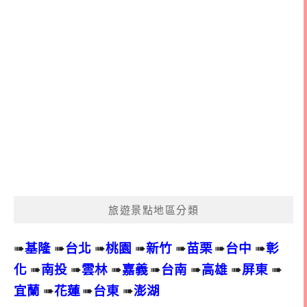
旅遊景點地區分類
➠
基隆
➠
台北
➠
桃園
➠
新竹
➠
苗栗
➠
台中
➠
彰
化
➠
南投
➠
雲林
➠
嘉義
➠
台南
➠
高雄
➠
屏東
➠
宜蘭
➠
花蓮
➠
台東
➠
澎湖