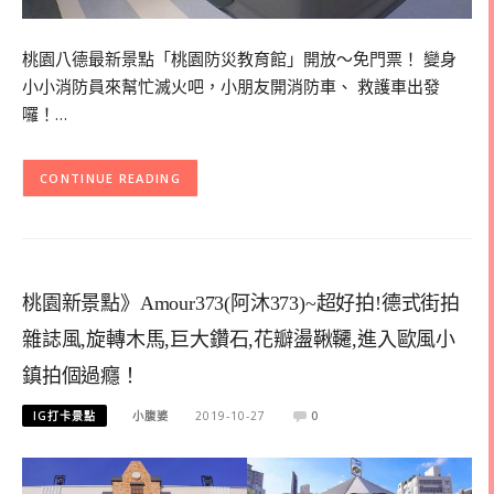
桃園八德最新景點「桃園防災教育館」開放～免門票！ 變身
小小消防員來幫忙滅火吧，小朋友開消防車、 救護車出發
囉！…
CONTINUE READING
桃園新景點》Amour373(阿沐373)~超好拍!德式街拍
雜誌風,旋轉木馬,巨大鑽石,花瓣盪鞦韆,進入歐風小
鎮拍個過癮！
IG打卡景點
小腹婆
2019-10-27
0