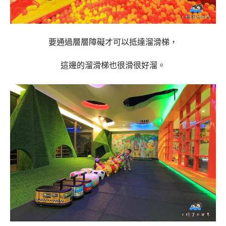
要通過層層障礙才可以抵達溜滑梯，
這邊的溜滑梯也很滑很好溜。