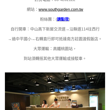
網站：
www.southgarden.com.tw
粉絲團：(
請點我
)
自行開車：中山高下新屋交流道→沿縣道114往西行
→過中平國小→右轉直行即可抵達南方莊園渡假飯店。
大眾運輸：高鐵桃園站，
到站須轉搭其他大眾運輸或接駁車。