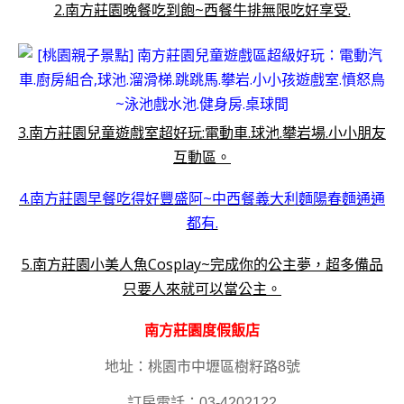
2.南方莊園晚餐吃到飽~西餐牛排無限吃好享受.
3.南方莊園兒童遊戲室超好玩:電動車.球池.攀岩場.小小朋友
互動區。
4.南方莊園早餐吃得好豐盛阿~中西餐義大利麵陽春麵通通
都有.
5.南方莊園小美人魚Cosplay~完成你的公主夢，超多備品
只要人來就可以當公主。
南方莊園度假飯店
地址：桃園市中壢區樹籽路8號
訂房電話：03-4202122