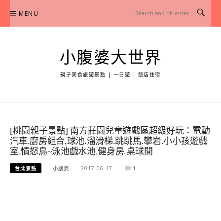
Skip
MENU
to
content
小腹婆大世界
親子美食旅遊景點 | 一日遊 | 飯店住宿
[桃園親子景點] 南方莊園兒童遊戲區超級好玩：電動
汽車.廚房組合,球池.溜滑梯.跳跳馬.攀岩.小小孩遊戲
室.憤怒鳥~泳池戲水池.健身房.桌球間
台北景點
小腹婆
2017-06-17
1