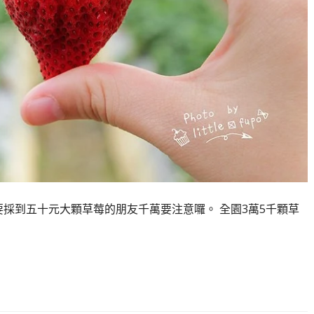
想要採到五十元大顆草莓的朋友千萬要注意囉。 全園3萬5千顆草