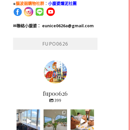
๑
腦波弱購物社群
：
小腹婆爛泥社團
✉聯絡小腹婆：
eunice0626a@gmail.com
FUPO0626
fupo0626
399