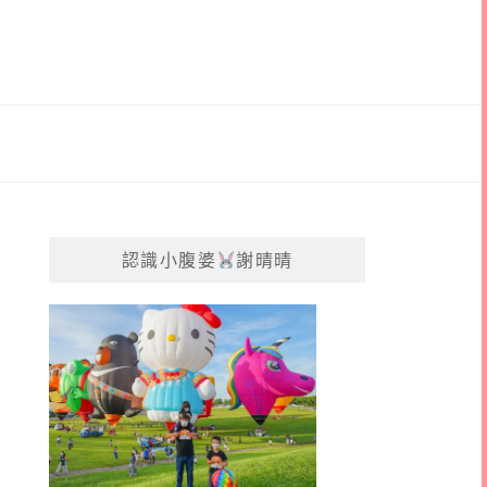
認識小腹婆
謝晴晴