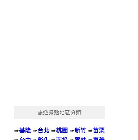
旅遊景點地區分類
➠
基隆
➠
台北
➠
桃園
➠
新竹
➠
苗栗
➠
台中
➠
彰化
➠
南投
➠
雲林
➠
嘉義