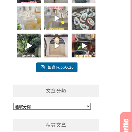
追蹤 Fupo0626
文章分類
文
章
分
搜尋文章
類