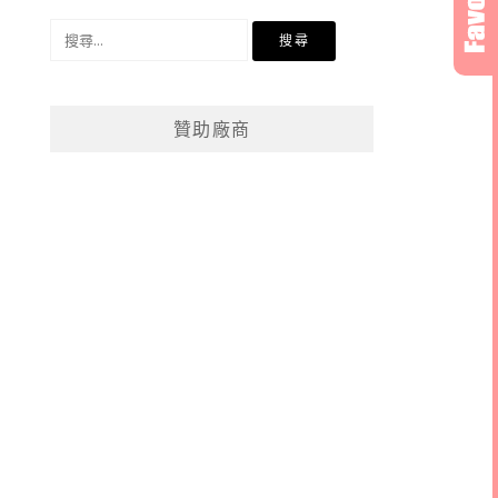
搜
尋
關
鍵
贊助廠商
字: