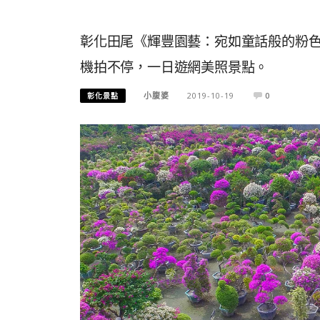
彰化田尾《輝豐園藝：宛如童話般的粉
機拍不停，一日遊網美照景點。
小腹婆
2019-10-19
0
彰化景點