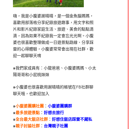
嗨，我是小腹婆謝晴晴，是一個金魚腦媽媽，
喜歡用部落格分享紀錄旅遊趣事，用文字和照
片和影片紀錄家庭生活、旅遊、美食的點點滴
滴，因為如果不紀錄我一定會忘光光啊。小腹
婆也很喜歡整理做成一日遊景點路線、分享踩
雷的心得體驗，小腹婆常常會出現在社群，歡
迎一起聊聊天唷
๑我們家成員有：小龍爸爸、小腹婆媽媽、小太
陽哥哥和小屁桃妹妹
๑小腹婆也很喜歡用謝晴晴的帳號在
FB
社群聊
聊天哦，也歡迎加入
๑
小腹婆團購社團
：
小腹婆團購群
๑
最多旅遊景點
：
好想去旅行
๑
全台最大飯店社群
：
好想住飯店踩雷不藏私
๑
親子討論社群
：
台灣親子社團