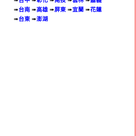
➠
台南
➠
高雄
➠
屏東
➠
宜蘭
➠
花蓮
➠
台東
➠
澎湖