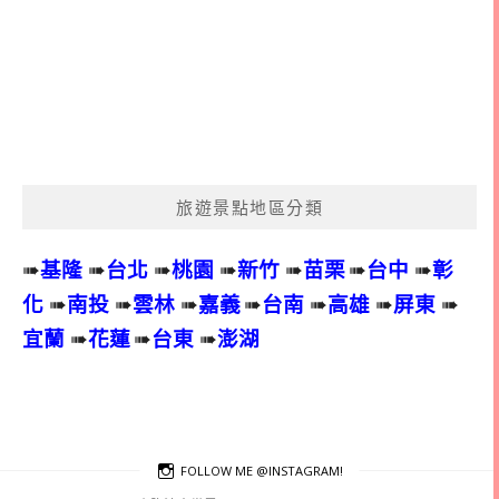
旅遊景點地區分類
➠
基隆
➠
台北
➠
桃園
➠
新竹
➠
苗栗
➠
台中
➠
彰
化
➠
南投
➠
雲林
➠
嘉義
➠
台南
➠
高雄
➠
屏東
➠
宜蘭
➠
花蓮
➠
台東
➠
澎湖
FOLLOW ME @INSTAGRAM!