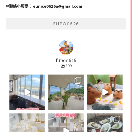
✉聯絡小腹婆：
eunice0626a@gmail.com
FUPO0626
fupo0626
399