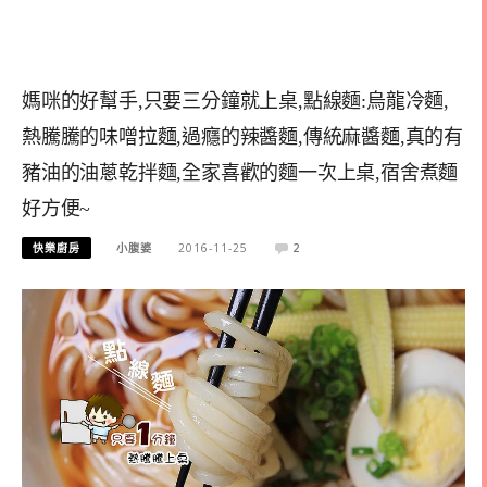
媽咪的好幫手,只要三分鐘就上桌,點線麵:烏龍冷麵,
熱騰騰的味噌拉麵,過癮的辣醬麵,傳統麻醬麵,真的有
豬油的油蔥乾拌麵,全家喜歡的麵一次上桌,宿舍煮麵
好方便~
快樂廚房
小腹婆
2016-11-25
2