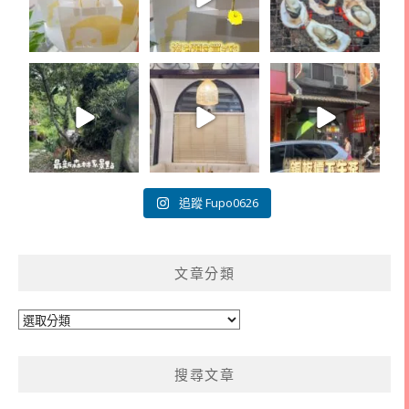
追蹤 Fupo0626
文章分類
文
章
分
搜尋文章
類