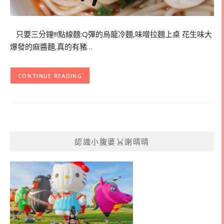
只要三分鐘!!!點線麵:Q彈的烏龍冷麵,味噌拉麵上桌 花生味大
爆發的麻醬麵,真的有豬…
CONTINUE READING
認識小腹婆
謝晴晴