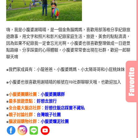
嗨，我是小腹婆謝晴晴，是一個金魚腦媽媽，喜歡用部落格分享紀錄旅
遊趣事，用文字和照片和影片紀錄家庭生活、旅遊、美食的點點滴滴，
因為如果不紀錄我一定會忘光光啊。小腹婆也很喜歡整理做成一日遊景
點路線、分享踩雷的心得體驗，小腹婆常常會出現在社群，歡迎一起聊
聊天唷
๑我們家成員有：小龍爸爸、小腹婆媽媽、小太陽哥哥和小屁桃妹妹
๑小腹婆也很喜歡用謝晴晴的帳號在
FB
社群聊聊天哦，也歡迎加入
๑
小腹婆團購社團
：
小腹婆團購群
๑
最多旅遊景點
：
好想去旅行
๑
全台最大飯店社群
：
好想住飯店踩雷不藏私
๑
親子討論社群
：
台灣親子社團
๑
腦波弱購物社群
：
小腹婆爛泥社團