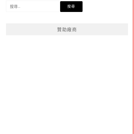
搜
尋
關
鍵
贊助廠商
字: