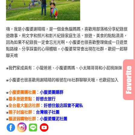
嗨，我是小腹婆謝晴晴，是一個金魚腦媽媽，喜歡用部落格分享紀錄旅
遊趣事，用文字和照片和影片紀錄家庭生活、旅遊、美食的點點滴滴，
因為如果不紀錄我一定會忘光光啊。小腹婆也很喜歡整理做成一日遊景
點路線、分享踩雷的心得體驗，小腹婆常常會出現在社群，歡迎一起聊
聊天唷
๑我們家成員有：小龍爸爸、小腹婆媽媽、小太陽哥哥和小屁桃妹妹
๑小腹婆也很喜歡用謝晴晴的帳號在
FB
社群聊聊天哦，也歡迎加入
๑
小腹婆團購社團
：
小腹婆團購群
๑
最多旅遊景點
：
好想去旅行
๑
全台最大飯店社群
：
好想住飯店踩雷不藏私
๑
親子討論社群
：
台灣親子社團
๑
腦波弱購物社群
：
小腹婆爛泥社團