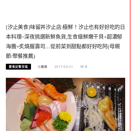
[汐止美食]味留丼汐止店:極鮮！汐止也有好好吃的日
本料理~深夜挑選新鮮魚貨,生食級鮮嫩干貝+超濃郁
海膽+炙燒握壽司…從前菜到甜點都好好吃阿(母親
節/聚餐推薦)
愛食記暫存區
小腹婆
2017-04-21
0