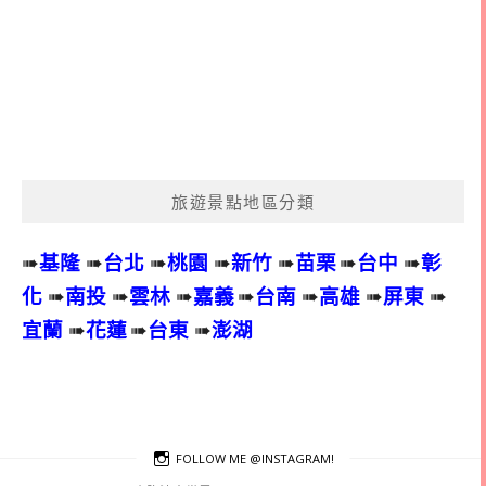
旅遊景點地區分類
➠
基隆
➠
台北
➠
桃園
➠
新竹
➠
苗栗
➠
台中
➠
彰
化
➠
南投
➠
雲林
➠
嘉義
➠
台南
➠
高雄
➠
屏東
➠
宜蘭
➠
花蓮
➠
台東
➠
澎湖
FOLLOW ME @INSTAGRAM!