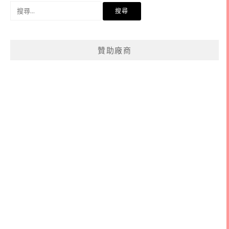
搜
尋
關
鍵
贊助廠商
字: