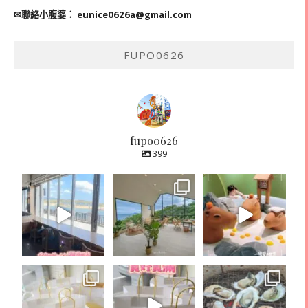
✉聯絡小腹婆：
eunice0626a@gmail.com
FUPO0626
fupo0626
399