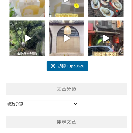
追蹤 Fupo0626
文章分類
文
章
分
搜尋文章
類