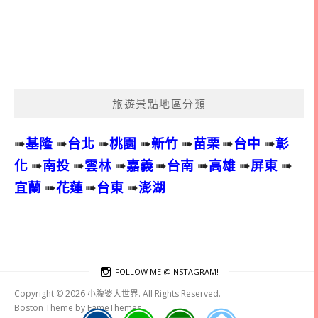
旅遊景點地區分類
➠
基隆
➠
台北
➠
桃園
➠
新竹
➠
苗栗
➠
台中
➠
彰
化
➠
南投
➠
雲林
➠
嘉義
➠
台南
➠
高雄
➠
屏東
➠
宜蘭
➠
花蓮
➠
台東
➠
澎湖
FOLLOW ME @INSTAGRAM!
Copyright © 2026 小腹婆大世界. All Rights Reserved.
Boston Theme by
FameThemes