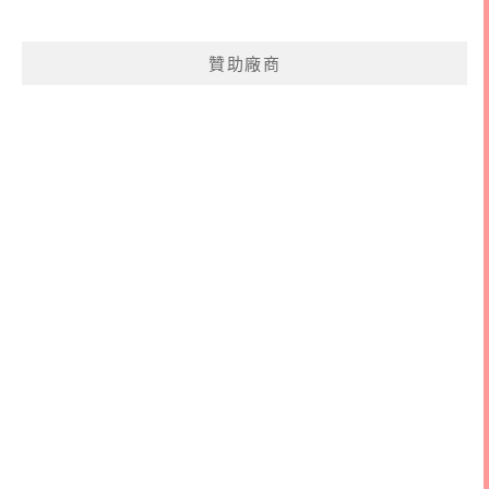
關
鍵
贊助廠商
字: