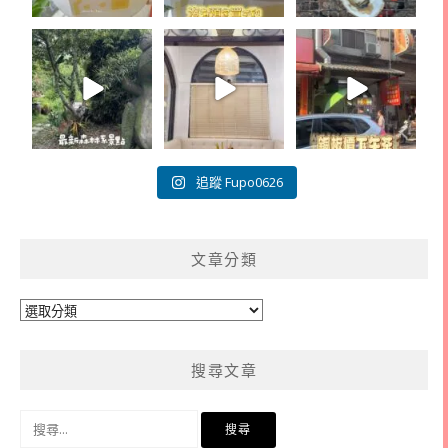
追蹤 Fupo0626
文章分類
文
章
分
搜尋文章
類
搜
尋