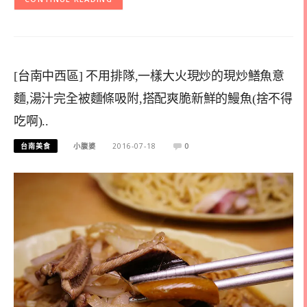
[台南中西區] 不用排隊,一樣大火現炒的現炒鱔魚意
麵,湯汁完全被麵條吸附,搭配爽脆新鮮的鰻魚(捨不得
吃啊)..
台南美食
小腹婆
2016-07-18
0