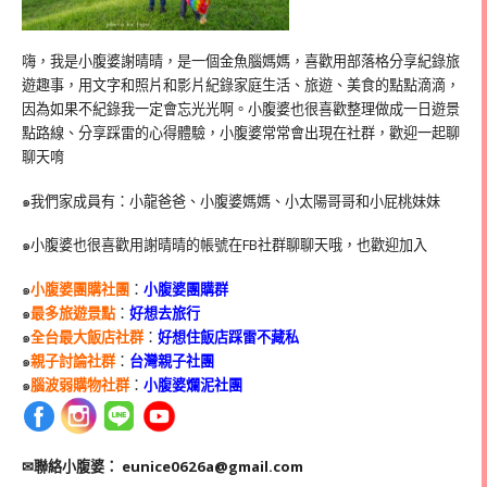
嗨，我是小腹婆謝晴晴，是一個金魚腦媽媽，喜歡用部落格分享紀錄旅
遊趣事，用文字和照片和影片紀錄家庭生活、旅遊、美食的點點滴滴，
因為如果不紀錄我一定會忘光光啊。小腹婆也很喜歡整理做成一日遊景
點路線、分享踩雷的心得體驗，小腹婆常常會出現在社群，歡迎一起聊
聊天唷
๑我們家成員有：小龍爸爸、小腹婆媽媽、小太陽哥哥和小屁桃妹妹
๑小腹婆也很喜歡用謝晴晴的帳號在
FB
社群聊聊天哦，也歡迎加入
๑
小腹婆團購社團
：
小腹婆團購群
๑
最多旅遊景點
：
好想去旅行
๑
全台最大飯店社群
：
好想住飯店踩雷不藏私
๑
親子討論社群
：
台灣親子社團
๑
腦波弱購物社群
：
小腹婆爛泥社團
✉聯絡小腹婆：
eunice0626a@gmail.com