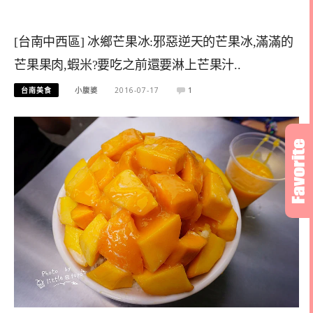
[台南中西區] 冰鄉芒果冰:邪惡逆天的芒果冰,滿滿的
芒果果肉,蝦米?要吃之前還要淋上芒果汁..
台南美食
小腹婆
2016-07-17
1