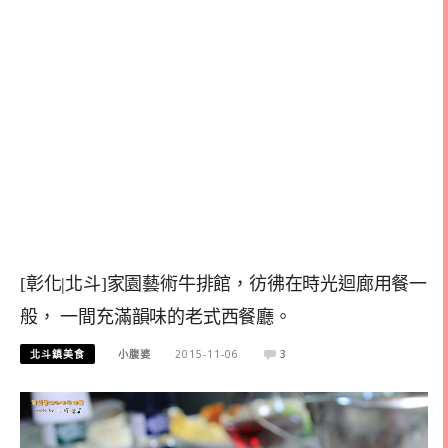
[彰化|北斗]家園藝術牛排館，彷彿在時光迴廊用餐一
般， 一間充滿韻味的老式西餐廳。
北斗鎮美食
小腹婆
2015-11-06
3