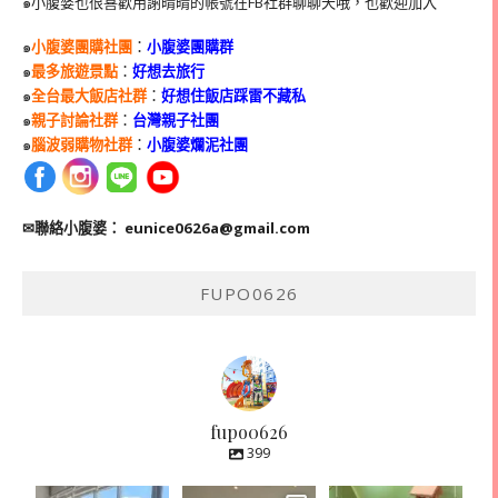
๑小腹婆也很喜歡用謝晴晴的帳號在
FB
社群聊聊天哦，也歡迎加入
๑
小腹婆團購社團
：
小腹婆團購群
๑
最多旅遊景點
：
好想去旅行
๑
全台最大飯店社群
：
好想住飯店踩雷不藏私
๑
親子討論社群
：
台灣親子社團
๑
腦波弱購物社群
：
小腹婆爛泥社團
✉聯絡小腹婆：
eunice0626a@gmail.com
FUPO0626
fupo0626
399