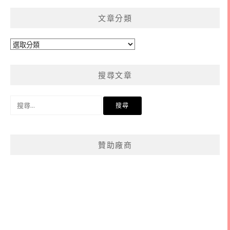
文章分類
文
章
分
搜尋文章
類
搜
尋
關
鍵
贊助廠商
字: