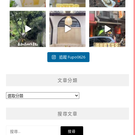
追蹤 Fupo0626
文章分類
文
章
分
搜尋文章
類
搜