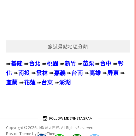
旅遊景點地區分類
➠
基隆
➠
台北
➠
桃園
➠
新竹
➠
苗栗
➠
台中
➠
彰
化
➠
南投
➠
雲林
➠
嘉義
➠
台南
➠
高雄
➠
屏東
➠
宜蘭
➠
花蓮
➠
台東
➠
澎湖
FOLLOW ME @INSTAGRAM!
Copyright © 2026 小腹婆大世界. All Rights Reserved.
Boston Theme by
FameThemes