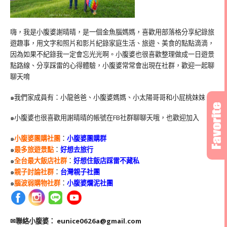
嗨，我是小腹婆謝晴晴，是一個金魚腦媽媽，喜歡用部落格分享紀錄旅
遊趣事，用文字和照片和影片紀錄家庭生活、旅遊、美食的點點滴滴，
因為如果不紀錄我一定會忘光光啊。小腹婆也很喜歡整理做成一日遊景
點路線、分享踩雷的心得體驗，小腹婆常常會出現在社群，歡迎一起聊
聊天唷
๑我們家成員有：小龍爸爸、小腹婆媽媽、小太陽哥哥和小屁桃妹妹
๑小腹婆也很喜歡用謝晴晴的帳號在
FB
社群聊聊天哦，也歡迎加入
๑
小腹婆團購社團
：
小腹婆團購群
๑
最多旅遊景點
：
好想去旅行
๑
全台最大飯店社群
：
好想住飯店踩雷不藏私
๑
親子討論社群
：
台灣親子社團
๑
腦波弱購物社群
：
小腹婆爛泥社團
✉聯絡小腹婆：
eunice0626a@gmail.com