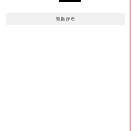
尋
關
鍵
贊助廠商
字: