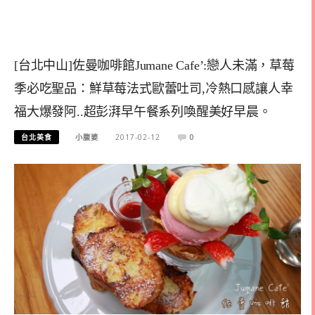
[台北中山]佐曼咖啡館Jumane Cafe’:戀人未滿，草莓
季必吃聖品：鮮草莓法式歐蕾吐司,冷熱口感讓人幸
福大爆發阿..超彭湃早午餐系列喚醒美好早晨。
台北美食
小腹婆
2017-02-12
0