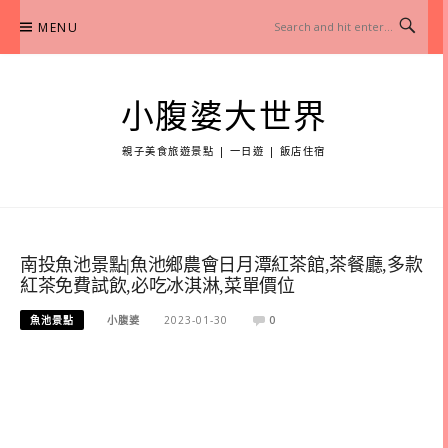
Skip
MENU
to
content
小腹婆大世界
親子美食旅遊景點 | 一日遊 | 飯店住宿
南投魚池景點|魚池鄉農會日月潭紅茶館,茶餐廳,多款
紅茶免費試飲,必吃冰淇淋,菜單價位
魚池景點
小腹婆
2023-01-30
0