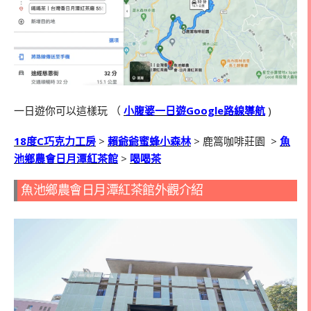
一日遊你可以這樣玩 （
小腹婆一日遊Google路線導航
)
18
度
C
巧克力工房
>
賴爺爺蜜蜂小森林
>
鹿篙咖啡莊園
>
魚
池鄉農會日月潭紅茶館
>
喝喝茶
魚池鄉農會日月潭紅茶館外觀介紹