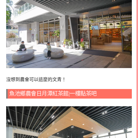
沒想到農會可以這麼的文青！
魚池鄉農會日月潭紅茶館|一樓點茶吧