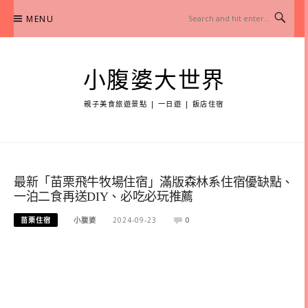
Skip
MENU
to
content
小腹婆大世界
親子美食旅遊景點 | 一日遊 | 飯店住宿
最新「苗栗飛牛牧場住宿」滿版森林系住宿優缺點、
一泊二食再送DIY、必吃必玩推薦
苗栗住宿
小腹婆
2024-09-23
0