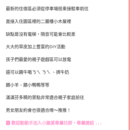
最新的住宿區必須從停車場搭乘接駁車前往
直接入住園區裡的二層樓小木屋裡
缺點是沒有電梯，隔音可能會比較差
大大的草皮加上豐富的DIY活動
孩子們最愛的親子遊戲區可以放電
還可以餵牛喝ㄋㄟ ㄋㄟ 、擠牛奶
餵小羊、餵小鴨鴨等等
滿滿芬多精的景點非常適合親子家庭前往
男女朋友約會也很適合唷～推推！
🆅 歡迎動動手加入
小腹婆專屬社群
，專屬連結 ↓↓↓