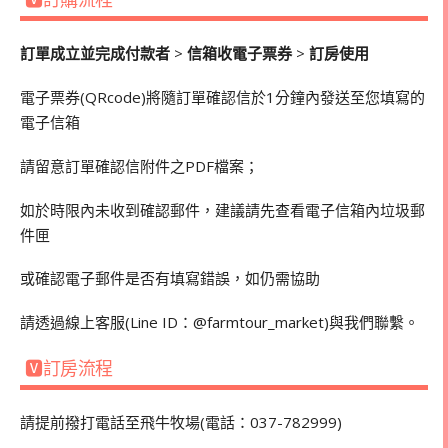
🆅訂購流程
訂單成立並完成付款者
>
信箱收電子票券
>
訂房使用
電子票券(QRcode)將隨訂單確認信於1分鐘內發送至您填寫的
電子信箱
請留意訂單確認信附件之PDF檔案；
如於時限內未收到確認郵件，建議請先查看電子信箱內垃圾郵
件匣
或確認電子郵件是否有填寫錯誤，如仍需協助
請透過線上客服(Line ID：@farmtour_market)與我們聯繫。
🆅訂房流程
請提前撥打電話至飛牛牧場(電話：037-782999)