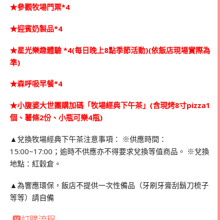
★參觀牧場門票*4
★迎賓奶製品*4
★星光樂趣體驗 *4(每日晚上8點季節活動)(依飯店現場實際為
準)
★森呼吸早餐*4
★小腹婆大世團購加碼「牧場經典下午茶」(含現烤8寸pizza1
個、薯條2份、小瓶可樂4瓶)
▲兌換牧場經典下午茶注意事項： ※供應時間：
15:00~17:00；逾時不供應亦不得要求兌換等值商品。 ※兌換
地點：紅穀倉。
▲為響應環保，飯店不提供一次性備品（牙刷牙膏刮鬍刀梳子
等等）請自備