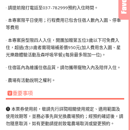
· 請提前撥打電話至037-782999預約入住時間。
· 本專案限平日使用；行程費用已包含住宿人數內入園、停車
等費用
· 本專案房型限四人入住，開團加贈第五位3歲以下可免費入
住，超過(含)3歲者需現場補差價950元(加人費用含入園、星
光樂趣體驗活動及森呼吸早餐)(每房最多限加一位)。
· 住宿區內為維護住宿品質，請勿攜帶寵物入內及陪伴入住。
· 農場有活動說明之權利。
🆅重要事項
❶ 本票券使用前，敬請先行詳閱相關使用規定、適用範圍及
使用效期等，並務必事先與兌換農場預約；經預約確認後，請
勿隨意取消，如有更動請提前致電農場取消或變更預約。