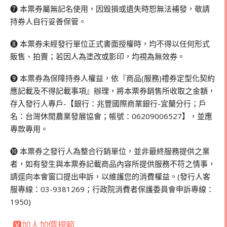
❼ 本票券屬無記名使用，因毀損或遺失時恕無法補發，敬請
持券人自行妥善保管。
❽ 本票券未經發行單位正式書面授權時，均不得以任何形式
販售、拍賣；若因人為塗改或影印，均視為無效券。
❾ 本票券為保障持券人權益，依『商品(服務)禮券定型化契約
應記載及不得記載事項』辦理，將本票券銷售所收取之金額，
存入發行人專戶-【銀行：兆豐國際商業銀行-宜蘭分行；戶
名：台灣休閒農業發展協會；帳號：06209006527】，並應
專款專用。
❿ 本票券之發行人為整合行銷單位，並非最終服務提供之業
者，如有發生與本票券記載商品內容所提供服務不符之情事，
請逕向本會窗口提出申訴，以維護您的消費權益。(發行人客
服專線：03-9381269；行政院消費者保護委員會申訴專線：
1950)
🆅加人加價規範