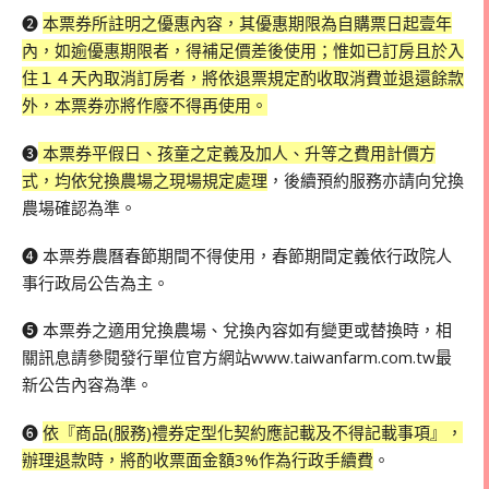
❷
本票券所註明之優惠內容，其優惠期限為自購票日起壹年
內，如逾優惠期限者，得補足價差後使用；惟如已訂房且於入
住１４天內取消訂房者，將依退票規定酌收取消費並退還餘款
外，本票券亦將作廢不得再使用。
❸
本票券平假日、孩童之定義及加人、升等之費用計價方
式，均依兌換農場之現場規定處理
，後續預約服務亦請向兌換
農場確認為準。
❹ 本票券農曆春節期間不得使用，春節期間定義依行政院人
事行政局公告為主。
❺ 本票券之適用兌換農場、兌換內容如有變更或替換時，相
關訊息請參閱發行單位官方網站www.taiwanfarm.com.tw最
新公告內容為準。
❻
依『商品(服務)禮券定型化契約應記載及不得記載事項』，
辦理退款時，將酌收票面金額3%作為行政手續費
。