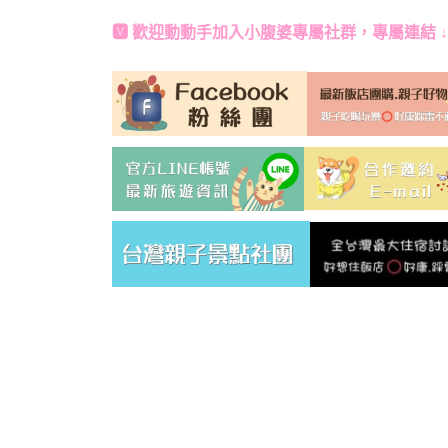
🆅 歡迎動動手加入
小腹婆專屬社群
，專屬連結 ↓