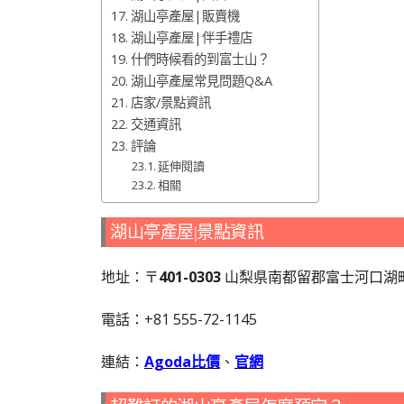
湖山亭產屋|販賣機
湖山亭產屋|伴手禮店
什們時候看的到富士山？
湖山亭產屋常見問題Q&A
店家/景點資訊
交通資訊
評論
延伸閱讀
相關
湖山亭產屋|景點資訊
地址：〒
401-0303
山梨県南都留郡富士河口湖
電話：+81 555-72-1145
連結：
Agoda比價
、
官網