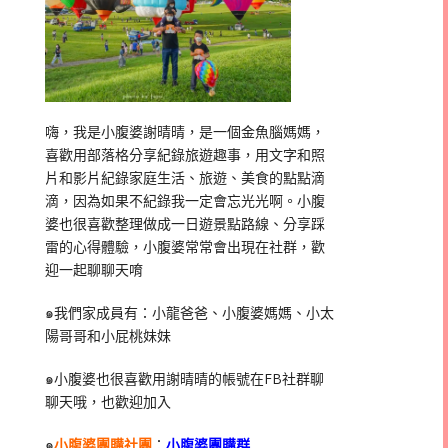
嗨，我是小腹婆謝晴晴，是一個金魚腦媽媽，
喜歡用部落格分享紀錄旅遊趣事，用文字和照
片和影片紀錄家庭生活、旅遊、美食的點點滴
滴，因為如果不紀錄我一定會忘光光啊。小腹
婆也很喜歡整理做成一日遊景點路線、分享踩
雷的心得體驗，小腹婆常常會出現在社群，歡
迎一起聊聊天唷
๑我們家成員有：小龍爸爸、小腹婆媽媽、小太
陽哥哥和小屁桃妹妹
๑小腹婆也很喜歡用謝晴晴的帳號在
FB
社群聊
聊天哦，也歡迎加入
๑
小腹婆團購社團
：
小腹婆團購群