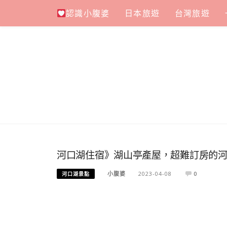
Skip
認識小腹婆
日本旅遊
台灣旅遊
to
content
河口湖住宿》湖山亭產屋，超難訂房的
小腹婆
2023-04-08
0
河口湖景點