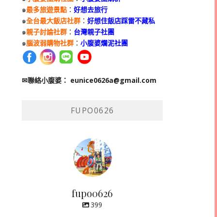
๑
最多旅遊景點
：
好想去旅行
๑
全台最大飯店社群
：
好想住飯店踩雷不藏私
๑
親子討論社群
：
台灣親子社團
๑
腦波弱購物社群
：
小腹婆爛泥社團
✉聯絡小腹婆：
eunice0626a@gmail.com
FUPO0626
fupo0626
399