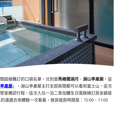
間超級難訂的口袋名單，分別是
秀峰閣湖月
、
湖山亭產屋
，這
亭產屋
」，湖山亭產屋主打全部房間都可以看到富士山，這次
管家確認行程，這次入住一泊二食加購生日蛋糕總訂房金額是
真的滿適合來體驗一次看看，進房退房時間是：15:00、11:00