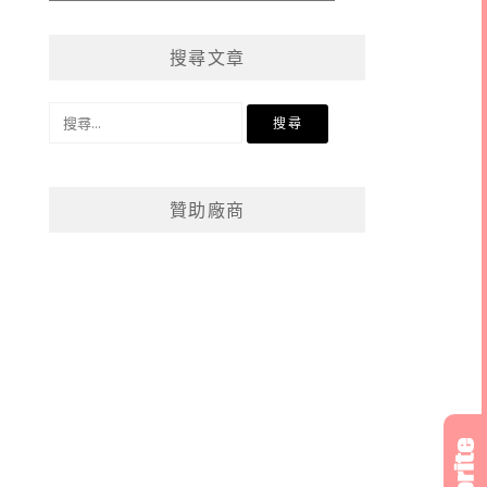
章
分
搜尋文章
類
搜
尋
關
鍵
贊助廠商
字: