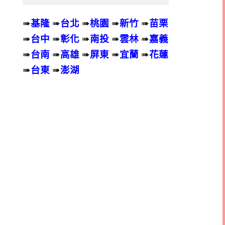
➠
基隆
➠
台北
➠
桃園
➠
新竹
➠
苗栗
➠
台中
➠
彰化
➠
南投
➠
雲林
➠
嘉義
➠
台南
➠
高雄
➠
屏東
➠
宜蘭
➠
花蓮
➠
台東
➠
澎湖