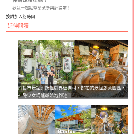
歡迎一起點擊星號參與評論唷！
按讚加入粉絲團
延伸閱讀
南投市景點》妖怪創界糖狗村，好拍的妖怪創意園區，
神隱少女鍋爐爺爺泡腳池