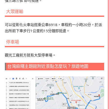
強三路三號 即可抵達。
大眾運輸
可以從彰化火車站搭乘公車
6918
，車程約一小時
20
分，於派
出所前下車步行
1
公里約
15
分鐘即抵達。
停車場
觀光工廠前方就有大型停車場。
台灣麻糬主題館附近景點怎麼玩？旅遊地圖