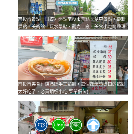
南投市景點一日遊》盤點南投市景點、草屯景點，最新
景點、美術館、玩水景點、觀光工廠、美食小吃總整理
南投市美食》陳媽媽手工餡餅，每個都爆漿燙口的餡餅
太好吃了，必買銅板小吃(菜單價位)