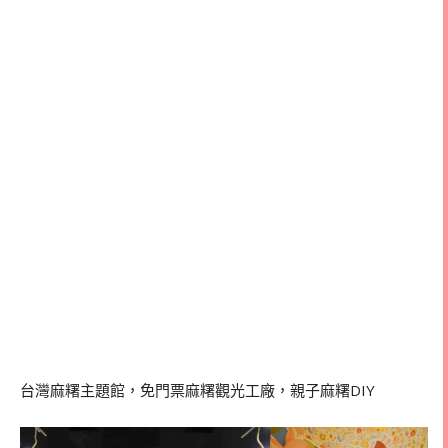
台灣麻糬主題館，免門票麻糬觀光工廠，親子麻糬DIY