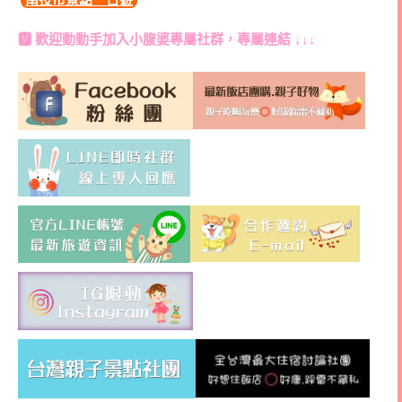
🆅 歡迎動動手加入
小腹婆專屬社群
，專屬連結 ↓↓↓