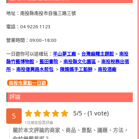
地址：南投縣南投市自強三路三號
電話：04 9226 1123
營業時間：
09:00~18:00
一日遊你可以這樣玩：
半山夢工廠
>
台灣麻糬主題館
>
南投
縣竹藝博物館
>
藍田書院
>
南投縣文化園區
>
南投稅務出張
所
>
南投復興路水煎包
>
陳媽媽手工餡餅
>
南投酒廠
南投市景點一日遊
評論
5/5 - (1 vote)
5
1位網友投票評論
關於本文評論的商家、商品、景點、議題、方法，
你給幾顆星呢？