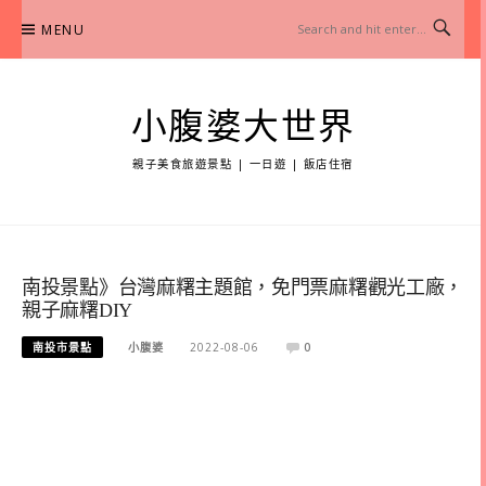
Skip
MENU
to
content
小腹婆大世界
親子美食旅遊景點 | 一日遊 | 飯店住宿
南投景點》台灣麻糬主題館，免門票麻糬觀光工廠，
親子麻糬DIY
南投市景點
小腹婆
2022-08-06
0