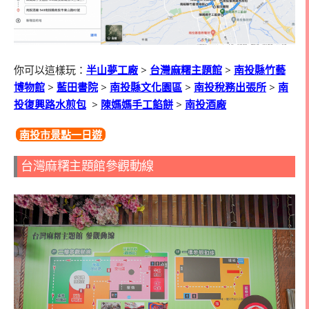
你可以這樣玩：
半山夢工廠
>
台灣麻糬主題館
>
南投縣竹藝
博物館
>
藍田書院
>
南投縣文化園區
>
南投稅務出張所
>
南
投復興路水煎包
>
陳媽媽手工餡餅
>
南投酒廠
南投市景點一日遊
台灣麻糬主題館參觀動線