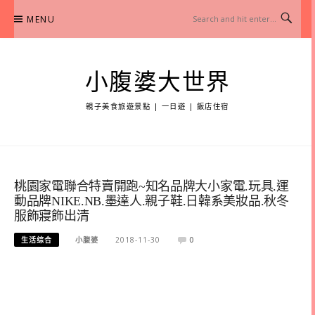
Skip
MENU
to
content
小腹婆大世界
親子美食旅遊景點 | 一日遊 | 飯店住宿
桃園家電聯合特賣開跑~知名品牌大小家電.玩具.運
動品牌NIKE.NB.墨達人.親子鞋.日韓系美妝品.秋冬
服飾寢飾出清
生活综合
小腹婆
2018-11-30
0