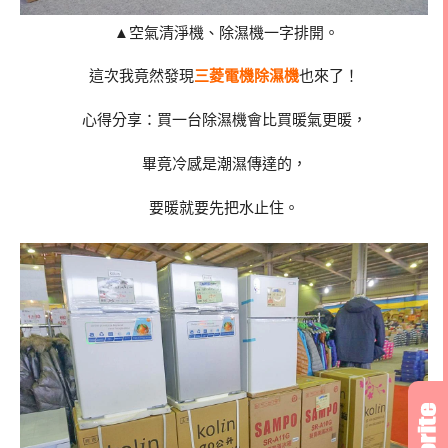
▲空氣清淨機、除濕機一字排開。
這次我竟然發現
三菱電機除濕機
也來了！
心得分享：買一台除濕機會比買暖氣更暖，
畢竟冷感是潮濕傳達的，
要暖就要先把水止住。