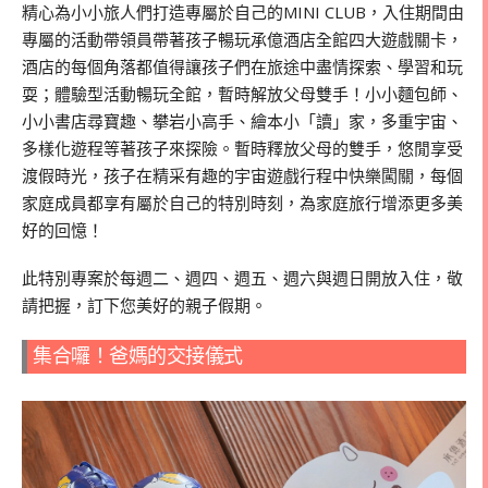
精心為小小旅人們打造專屬於自己的MINI CLUB，入住期間由
專屬的活動帶領員帶著孩子暢玩承億酒店全館四大遊戲關卡，
酒店的每個角落都值得讓孩子們在旅途中盡情探索、學習和玩
耍；體驗型活動暢玩全館，暫時解放父母雙手！小小麵包師、
小小書店尋寶趣、攀岩小高手、繪本小「讀」家，多重宇宙、
多樣化遊程等著孩子來探險。暫時釋放父母的雙手，悠閒享受
渡假時光，孩子在精采有趣的宇宙遊戲行程中快樂闖關，每個
家庭成員都享有屬於自己的特別時刻，為家庭旅行增添更多美
好的回憶！
此特別專案於每週二、週四、週五、週六與週日開放入住，敬
請把握，訂下您美好的親子假期。
集合囉！爸媽的交接儀式