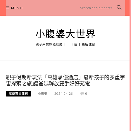
Skip
MENU
to
content
小腹婆大世界
親子美食旅遊景點 | 一日遊 | 飯店住宿
親子假期新玩法「高雄承億酒店」最新孩子的多重宇
宙探索之旅,讓爸媽解放雙手好好充電!
高雄市區住宿
小腹婆
2024-04-26
0