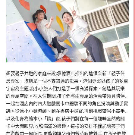
想要親子共遊的家庭來說,承億酒店推出的這個全新「親子住
房專案」堪稱是一個不容錯過的驚喜。這個專案以孩子的多重
宇宙為主題,為小小旅人們打造了一個充滿探索、創造與玩樂
的專屬空間。在入住期間,孩子們將由專屬的活動帶領員陪伴,
一起在酒店內的四大遊戲關卡中體驗不同的角色扮演與動手實
踐。從當小小麵包師、到在書店中尋寶,再到挑戰攀岩小高手,
以及化身為繪本小「讀」家,孩子們將在每一個趣味盎然的關
卡中大開眼界,收穫滿滿的樂趣。這樣的安排不僅能讓孩子們
在遊戲中一展所長,更能夠讓父母們暫時解放雙手,在孩子們歡