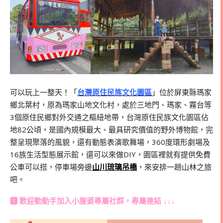
可以玩上一整天！「
台灣原住民族文化園區
」位於屏東縣瑪家
鄉北葉村，原為瑪家山地文化村，處於三地門、瑪家、霧台等
3
個原住民鄉對外交通之樞紐地帶，台灣原住民族文化園區佔
地
82
公頃，是國內規模最大、最具研究價值的野外博物館，完
整呈現聚落的風貌，還有動態表演歌舞場，
360
度環形劇場及
16
族生活型態展示館，還可以來做
DIY
，園區裡就有提供免費
公車可以搭，停車場旁邊
山川琉璃吊橋
，來安排一趟山林之旅
吧。
🆅 歡迎動動手加入
小腹婆專屬社群
，專屬連結 ↓↓↓