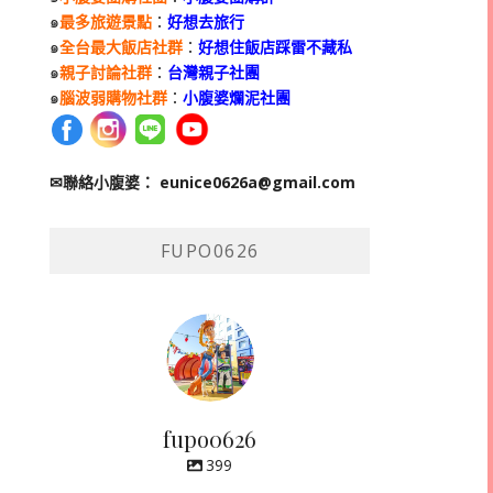
๑
最多旅遊景點
：
好想去旅行
๑
全台最大飯店社群
：
好想住飯店踩雷不藏私
๑
親子討論社群
：
台灣親子社團
๑
腦波弱購物社群
：
小腹婆爛泥社團
✉聯絡小腹婆：
eunice0626a@gmail.com
FUPO0626
fupo0626
399