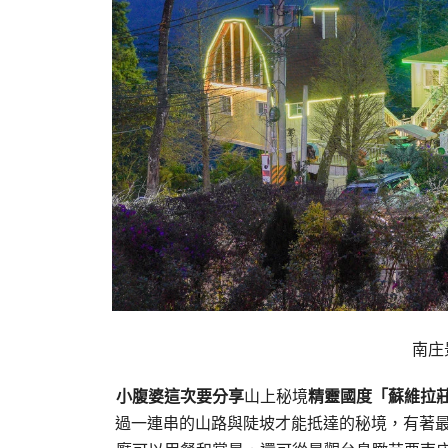
南庄
小腹婆這次要分享
山上秘境
精靈國度「蘇維拉
過一連串的山路與陡坡才能抵達的秘境，有著最