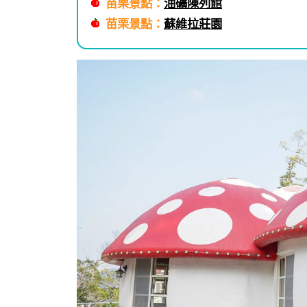
苗栗景點：
油礦陳列館
苗栗景點：
蘇維拉莊園