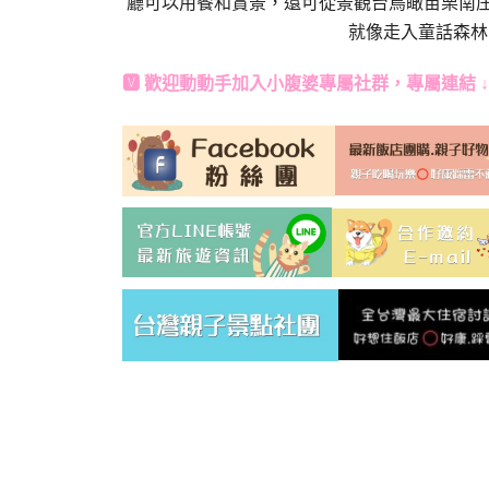
廳可以用餐和賞景，還可從景觀台鳥瞰苗栗南
就像走入童話森林
🆅 歡迎動動手加入
小腹婆專屬社群
，專屬連結 ↓