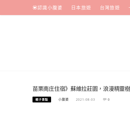
Skip
💟認識小腹婆
日本旅遊
台灣旅遊
to
content
苗栗南庄住宿》蘇維拉莊園，浪漫精靈
小腹婆
2021-08-03
0
親子景點