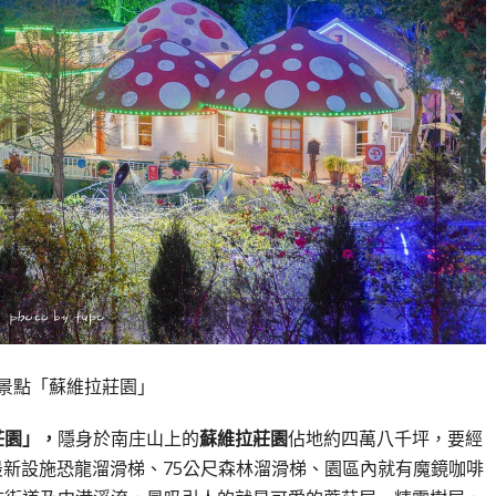
景點「蘇維拉莊園」
莊園」，
隱身於南庄山上的
蘇維拉莊園
佔地約四萬八千坪，要經
新設施恐龍溜滑梯、75公尺森林溜滑梯、園區內就有魔鏡咖啡