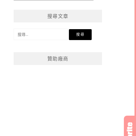
章
分
搜尋文章
類
搜
尋
關
鍵
贊助廠商
字: