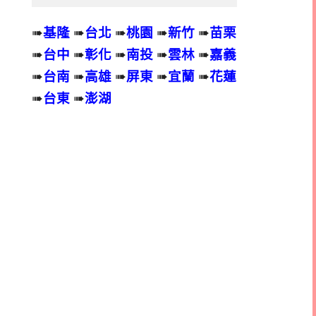
➠
基隆
➠
台北
➠
桃園
➠
新竹
➠
苗栗
➠
台中
➠
彰化
➠
南投
➠
雲林
➠
嘉義
➠
台南
➠
高雄
➠
屏東
➠
宜蘭
➠
花蓮
➠
台東
➠
澎湖