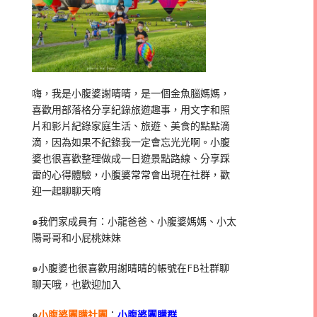
嗨，我是小腹婆謝晴晴，是一個金魚腦媽媽，
喜歡用部落格分享紀錄旅遊趣事，用文字和照
片和影片紀錄家庭生活、旅遊、美食的點點滴
滴，因為如果不紀錄我一定會忘光光啊。小腹
婆也很喜歡整理做成一日遊景點路線、分享踩
雷的心得體驗，小腹婆常常會出現在社群，歡
迎一起聊聊天唷
๑我們家成員有：小龍爸爸、小腹婆媽媽、小太
陽哥哥和小屁桃妹妹
๑小腹婆也很喜歡用謝晴晴的帳號在
FB
社群聊
聊天哦，也歡迎加入
๑
小腹婆團購社團
：
小腹婆團購群