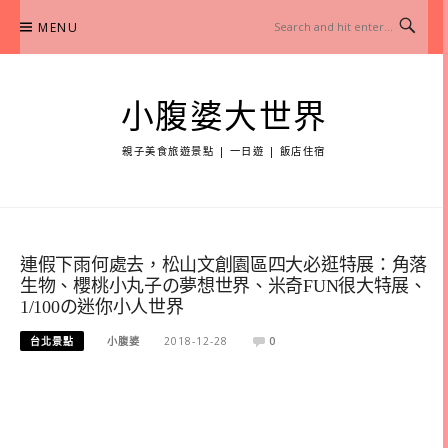
Skip
MENU
to
content
小腹婆大世界
親子美食旅遊景點 | 一日遊 | 飯店住宿
連假下雨何處去，松山文創園區四大必逛特展：角落
生物、櫻桃小丸子の夢想世界、米奇FUN很大特展、
1/100の迷你小人世界
台北景點
小腹婆
2018-12-28
0