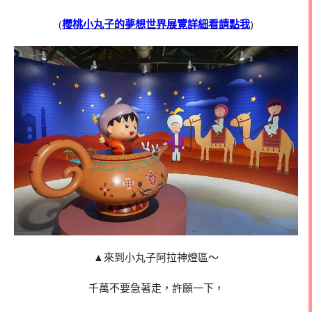
(
櫻桃小丸子的夢想世界展覽詳細看請點我
)
▲來到小丸子阿拉神燈區～
千萬不要急著走，許願一下，