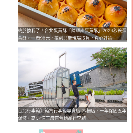
終於換我了！台北蛋黃酥「陳耀訓蛋黃酥」2024秒殺蛋
黃酥，一顆98元，搶到只能現場取貨，真心評論
台北行李箱》箱寓行李箱專賣店-木柵店，一年保固五年
保修，高CP值工廠直營精品行李箱