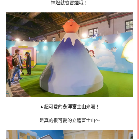
神燈就會冒煙哦！
▲超可愛的
永澤富士山
來囉！
是真的很可愛的立體富士山～