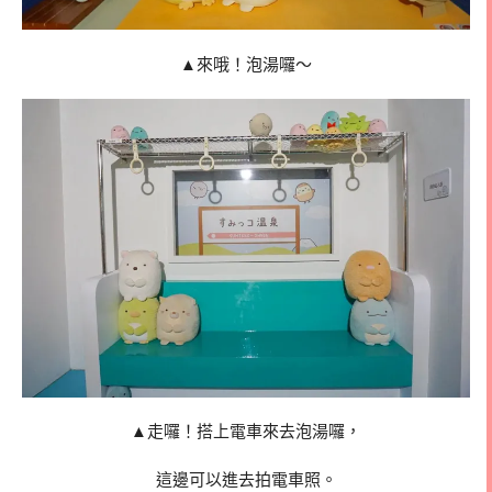
▲來哦！泡湯囉～
▲走囉！搭上電車來去泡湯囉，
這邊可以進去拍電車照。