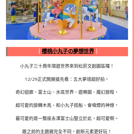
｜
櫻桃小丸子の夢想世界
｜
小丸子三十周年環遊世界來到松菸文創園區囉！
12/29正式開展搶先看：五大夢境超好拍，
奇幻迴廊、富士山、水底世界、遊樂園、魔幻旅程，
超可愛的旋轉木馬、和小丸子搭船、會噴煙的神燈，
最可愛的是一整座永澤富士山豎立於此，超可愛啊。
跟之前的主題展完全不同，創新元素更好玩！