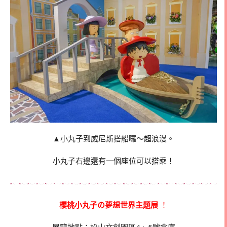
▲小丸子到威尼斯搭船囉～超浪漫。
小丸子右邊還有一個座位可以搭乘！
櫻桃小丸子の夢想世界主題展
！