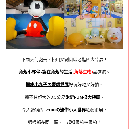
下雨天何處去？松山文創園區必逛四大特展！
角落小夥伴-窩在角落的生活
(角落生物)
超療癒、
櫻桃小丸子の夢想世界
好玩好吃又好拍、
抓不住超大的3.5公尺
米奇FUN很大特展
、
令人讚嘆的
1/100の迷你小人世界
紙藝術展，
通通都在同一區，一起逛個夠拍個夠！