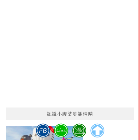
認識小腹婆🐰謝晴晴