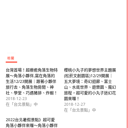
相關
台灣首場！超療癒角落生物特
櫻桃小丸子的夢想世界主題展
展～角落小夥伴,窩在角落的
(松菸文創園區)12/29開展｜
生活12/23開展｜跟著小夥伴
五大夢境：奇幻迴廊、富士
旅行去、角落生物房間、神
山、水底世界、遊樂園、魔幻
社、學堂、巧遇豬排、炸蝦！
旅程，超可愛的小丸子迷幻花
2018-12-23
園來囉！
在「台北景點」中
2018-12-27
在「台北景點」中
2022台北暑假景點》超可愛
角落小夥伴來囉～角落小夥伴