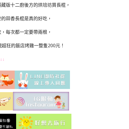
隱藏版十二廚後方的烘培坊買長棍，
登的蒜香長棍是真的好吃，
軟，每次都一定要帶兩根，
超狂的飯店烤雞一整隻200元！
↓↓