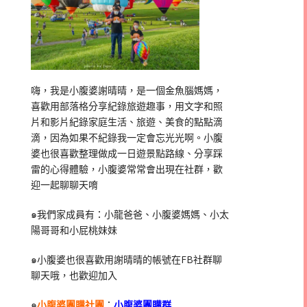
嗨，我是小腹婆謝晴晴，是一個金魚腦媽媽，
喜歡用部落格分享紀錄旅遊趣事，用文字和照
片和影片紀錄家庭生活、旅遊、美食的點點滴
滴，因為如果不紀錄我一定會忘光光啊。小腹
婆也很喜歡整理做成一日遊景點路線、分享踩
雷的心得體驗，小腹婆常常會出現在社群，歡
迎一起聊聊天唷
๑我們家成員有：小龍爸爸、小腹婆媽媽、小太
陽哥哥和小屁桃妹妹
๑小腹婆也很喜歡用謝晴晴的帳號在
FB
社群聊
聊天哦，也歡迎加入
๑
小腹婆團購社團
：
小腹婆團購群