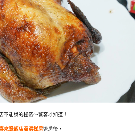
店不能說的秘密～饕客才知道！
喜來登飯店溜滑梯房
退房後，