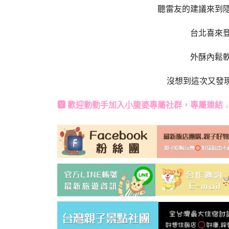
聽雷友的建議來到
台北喜來
外酥內鬆
沒想到這次又發現
🆅 歡迎動動手加入
小腹婆專屬社群
，專屬連結 ↓