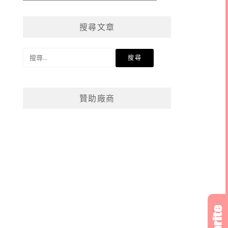
章
分
搜尋文章
類
搜
尋
關
鍵
贊助廠商
字: