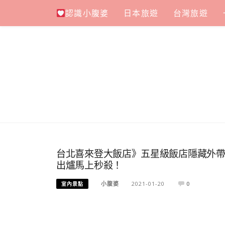
Skip
認識小腹婆
日本旅遊
台灣旅遊
to
content
台北喜來登大飯店》五星級飯店隱藏外帶
出爐馬上秒殺！
小腹婆
2021-01-20
0
室內景點