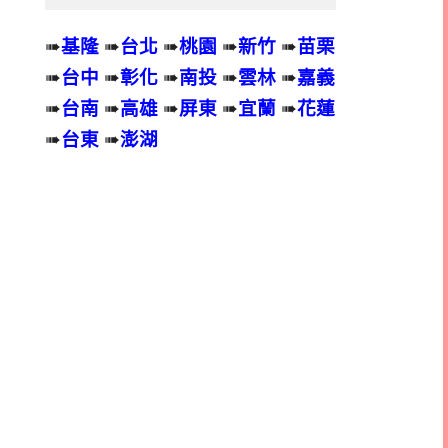
➠
基隆
➠
台北
➠
桃園
➠
新竹
➠
苗栗
➠
台中
➠
彰化
➠
南投
➠
雲林
➠
嘉義
➠
台南
➠
高雄
➠
屏東
➠
宜蘭
➠
花蓮
➠
台東
➠
澎湖