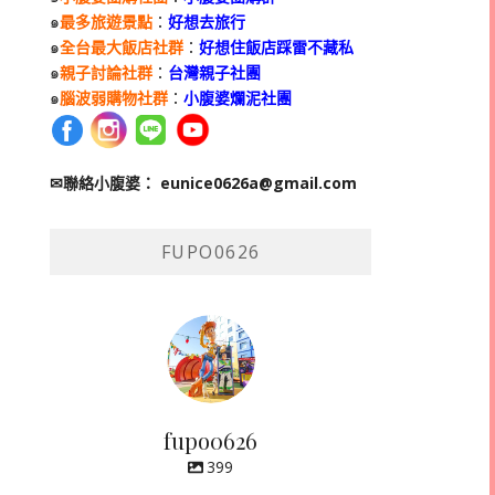
๑
最多旅遊景點
：
好想去旅行
๑
全台最大飯店社群
：
好想住飯店踩雷不藏私
๑
親子討論社群
：
台灣親子社團
๑
腦波弱購物社群
：
小腹婆爛泥社團
✉聯絡小腹婆：
eunice0626a@gmail.com
FUPO0626
fupo0626
399