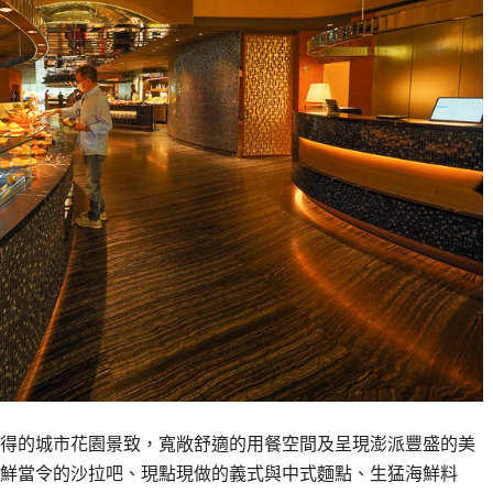
得的城市花園景致，寬敞舒適的用餐空間及呈現澎派豐盛的美
鮮當令的沙拉吧、現點現做的義式與中式麵點、生猛海鮮料