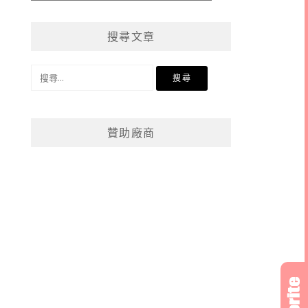
章
分
搜尋文章
類
搜
尋
關
鍵
贊助廠商
字: