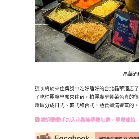
晶華酒
這次終於來住傳說中吃好睡好的台北晶華酒店了
了吃柏麗廳早餐來住宿，柏麗廳早餐菜色真的很
還區分成日式、韓式和台式，熟食還滿豐富的，
🆅 歡迎動動手加入
小腹婆專屬社群
，專屬連結 ↓