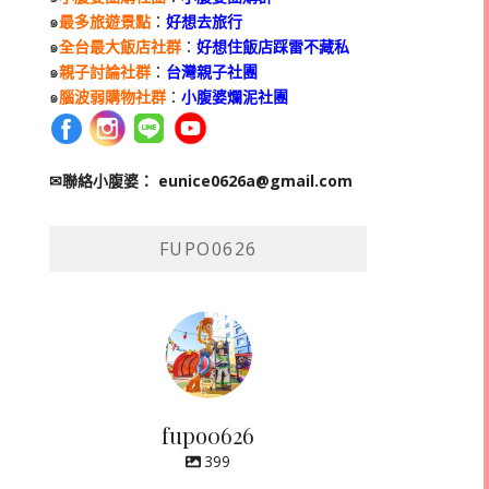
๑
最多旅遊景點
：
好想去旅行
๑
全台最大飯店社群
：
好想住飯店踩雷不藏私
๑
親子討論社群
：
台灣親子社團
๑
腦波弱購物社群
：
小腹婆爛泥社團
✉聯絡小腹婆：
eunice0626a@gmail.com
FUPO0626
fupo0626
399