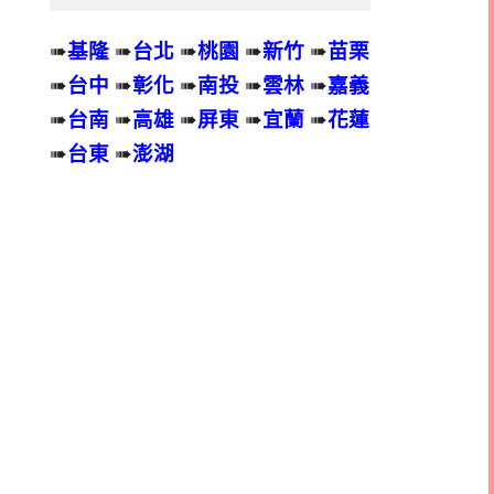
➠
基隆
➠
台北
➠
桃園
➠
新竹
➠
苗栗
➠
台中
➠
彰化
➠
南投
➠
雲林
➠
嘉義
➠
台南
➠
高雄
➠
屏東
➠
宜蘭
➠
花蓮
➠
台東
➠
澎湖