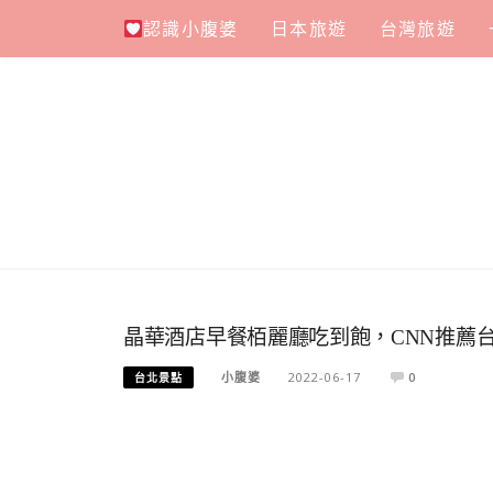
Skip
認識小腹婆
日本旅遊
台灣旅遊
to
content
晶華酒店早餐栢麗廳吃到飽，CNN推薦
小腹婆
2022-06-17
0
台北景點