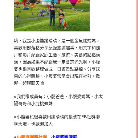
嗨，我是小腹婆謝晴晴，是一個金魚腦媽媽，
喜歡用部落格分享紀錄旅遊趣事，用文字和照
片和影片紀錄家庭生活、旅遊、美食的點點滴
滴，因為如果不紀錄我一定會忘光光啊。小腹
婆也很喜歡整理做成一日遊景點路線、分享踩
雷的心得體驗，小腹婆常常會出現在社群，歡
迎一起聊聊天唷
๑我們家成員有：小龍爸爸、小腹婆媽媽、小太
陽哥哥和小屁桃妹妹
๑小腹婆也很喜歡用謝晴晴的帳號在
FB
社群聊
聊天哦，也歡迎加入
๑
小腹婆團購社團
：
小腹婆團購群