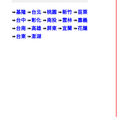
➠
基隆
➠
台北
➠
桃園
➠
新竹
➠
苗栗
➠
台中
➠
彰化
➠
南投
➠
雲林
➠
嘉義
➠
台南
➠
高雄
➠
屏東
➠
宜蘭
➠
花蓮
➠
台東
➠
澎湖