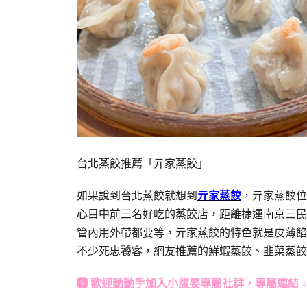
台北蒸餃推薦「亓家蒸餃」
如果說到台北蒸餃就想到
亓家蒸餃
，亓家蒸餃位
心目中前三名好吃的蒸餃店，距離捷運南京三民
管內用外帶都要等，亓家蒸餃的特色就是皮薄餡
不少死忠饕客，網友推薦的鮮蝦蒸餃、韭菜蒸餃
🆅 歡迎動動手加入
小腹婆專屬社群
，專屬連結 ↓