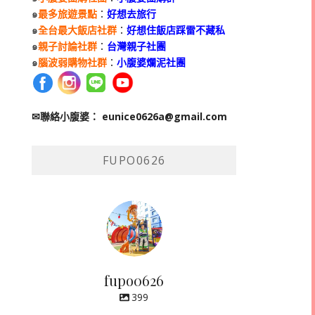
๑
最多旅遊景點
：
好想去旅行
๑
全台最大飯店社群
：
好想住飯店踩雷不藏私
๑
親子討論社群
：
台灣親子社團
๑
腦波弱購物社群
：
小腹婆爛泥社團
✉聯絡小腹婆：
eunice0626a@gmail.com
FUPO0626
fupo0626
399