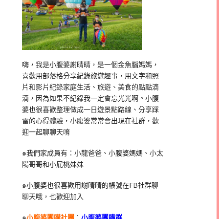
嗨，我是小腹婆謝晴晴，是一個金魚腦媽媽，
喜歡用部落格分享紀錄旅遊趣事，用文字和照
片和影片紀錄家庭生活、旅遊、美食的點點滴
滴，因為如果不紀錄我一定會忘光光啊。小腹
婆也很喜歡整理做成一日遊景點路線、分享踩
雷的心得體驗，小腹婆常常會出現在社群，歡
迎一起聊聊天唷
๑我們家成員有：小龍爸爸、小腹婆媽媽、小太
陽哥哥和小屁桃妹妹
๑小腹婆也很喜歡用謝晴晴的帳號在
FB
社群聊
聊天哦，也歡迎加入
๑
小腹婆團購社團
：
小腹婆團購群