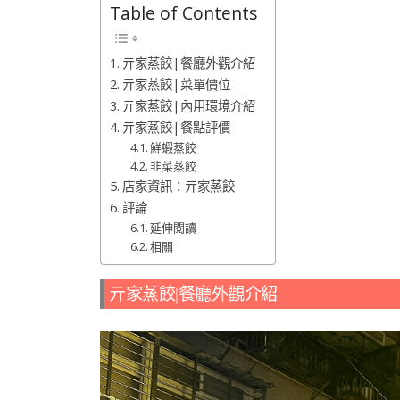
Table of Contents
亓家蒸餃|餐廳外觀介紹
亓家蒸餃|菜單價位
亓家蒸餃|內用環境介紹
亓家蒸餃|餐點評價
鮮蝦蒸餃
韭菜蒸餃
店家資訊：亓家蒸餃
評論
延伸閱讀
相關
亓家蒸餃|餐廳外觀介紹