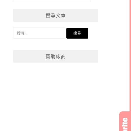
章
分
搜尋文章
類
搜
尋
關
鍵
贊助廠商
字: