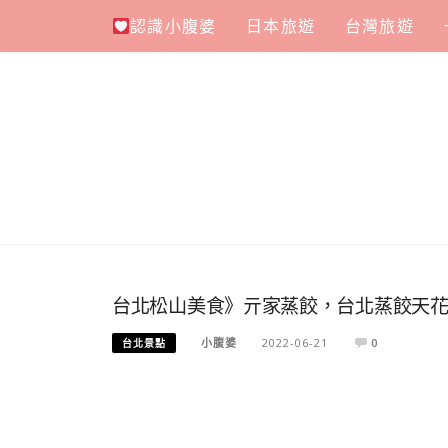
Skip
認識小腹婆
日本旅遊
台灣旅遊
to
content
台北松山美食》亓家蒸餃，台北蒸餃天花
小腹婆
2022-06-21
0
台北景點