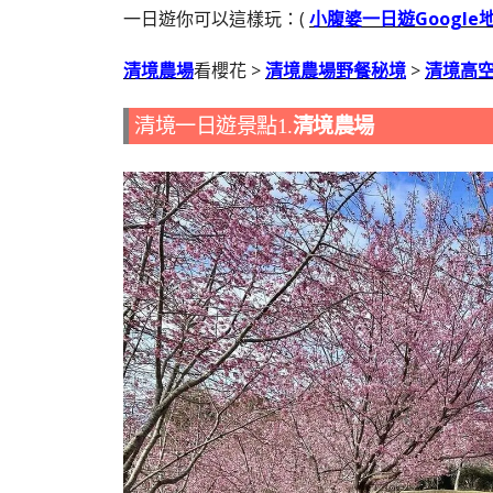
一日遊你可以這樣玩：(
小腹婆一日遊Google
清境農場
看櫻花 >
清境農場野餐秘境
>
清境高
清境一日遊景點1.
清境農場