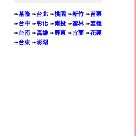
➠
基隆
➠
台北
➠
桃園
➠
新竹
➠
苗栗
➠
台中
➠
彰化
➠
南投
➠
雲林
➠
嘉義
➠
台南
➠
高雄
➠
屏東
➠
宜蘭
➠
花蓮
➠
台東
➠
澎湖