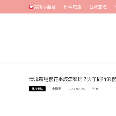
Skip
認識小腹婆
日本旅遊
台灣旅遊
to
content
清境農場櫻花季該怎麼玩？與羊同行的
小腹婆
2023-02-25
0
清境景點