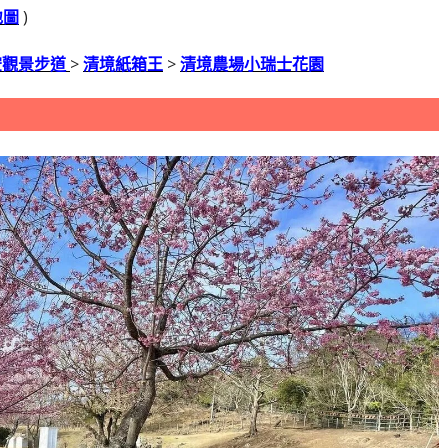
地圖
)
空觀景步道
>
清境紙箱王
>
清境農場小瑞士花園