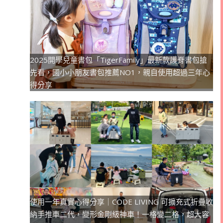
2025開學兒童書包「TigerFamily」最新款護脊書包搶
先看，國小小朋友書包推薦NO1，親自使用超過三年心
得分享
使用一年真實心得分享｜CODE LIVING 可擴充式折疊收
納手推車二代，變形金剛級神車！一格變二格，超大容