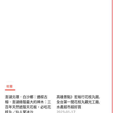
相關
澎湖北環．白沙鄉｜通樑古
高雄景點》宏裕行花枝丸館,
榕．澎湖綠蔭最大的神木：三
全台第一間花枝丸觀光工廠,
百年天然遮蔭天花板，必吃花
水產超市超好買
枝丸／仙人掌冰沙
2023-01-17