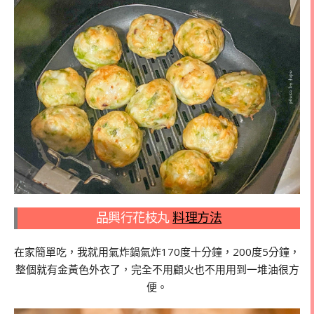
品興行花枝丸
料理方法
在家簡單吃，我就用氣炸鍋氣炸170度十分鐘，200度5分鐘，
整個就有金黃色外衣了，完全不用顧火也不用用到一堆油很方
便。