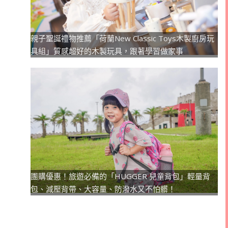
親子聖誕禮物推薦「荷蘭New Classic Toys木製廚房玩
具組」質感超好的木製玩具，跟著學習做家事
團購優惠！旅遊必備的「HUGGER 兒童背包」輕量背
包、減壓背帶、大容量、防潑水又不怕髒！