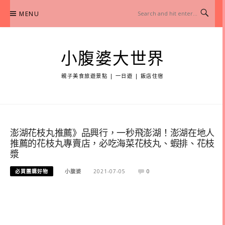
Skip
MENU
to
content
小腹婆大世界
親子美食旅遊景點 | 一日遊 | 飯店住宿
澎湖花枝丸推薦》品興行，一秒飛澎湖！澎湖在地人
推薦的花枝丸專賣店，必吃海菜花枝丸、蝦排、花枝
漿
必買團購好物
小腹婆
2021-07-05
0