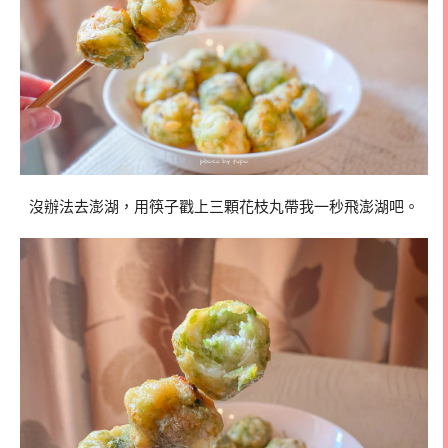
沒辦法去澎湖，用筷子戳上三顆花枝丸帶我一秒飛澎湖吧。