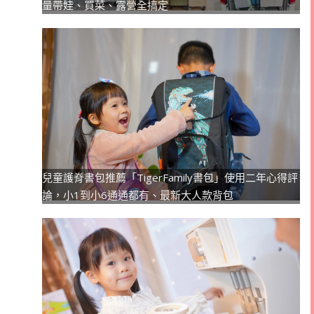
量帶娃、買菜、露營全搞定
兒童護脊書包推薦「TigerFamily書包」使用二年心得評
論，小1到小6通通都有、最新大人款背包