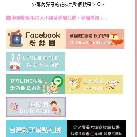
外酥內彈牙的花枝丸整個就是幸福。
🆅 歡迎動動手加入
小腹婆專屬社群
，專屬連結 ↓↓↓