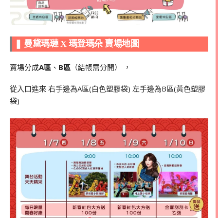
❚ 曼黛瑪璉 X 瑪登瑪朵 賣場地圖
賣場分成
A區
、
B區
（結帳需分開） ，
從入口進來 右手邊為A區(白色塑膠袋) 左手邊為B區(黃色塑膠
袋)