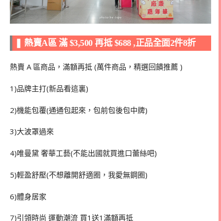
❚
熱賣A區 滿 $3,500 再抵 $688 ,正品全面2件8折
熱賣 A 區商品，滿額再抵 (萬件商品，精選回饋推薦 )
1)品牌主打(新品看這裏)
2)機能包覆(通通包起來，包前包後包中牌)
3)大波罩過來
4)唯曼黛 奢華工藝(不能出國就買進口蕾絲吧)
5)輕盈舒壓(不想離開舒適圈，我愛無鋼圈)
6)體身居家
7)引領時尚 運動潮流 買1送1滿額再抵