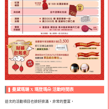
❚ 曼黛瑪璉 X 瑪登瑪朵 活動時間表
這次的活動項目也排好排滿，非常的豐富，