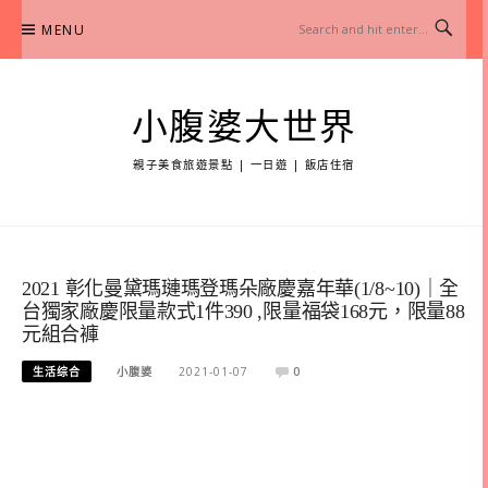
Skip
MENU
to
content
小腹婆大世界
親子美食旅遊景點 | 一日遊 | 飯店住宿
2021 彰化曼黛瑪璉瑪登瑪朵廠慶嘉年華(1/8~10)｜全
台獨家廠慶限量款式1件390 ,限量福袋168元，限量88
元組合褲
生活综合
小腹婆
2021-01-07
0