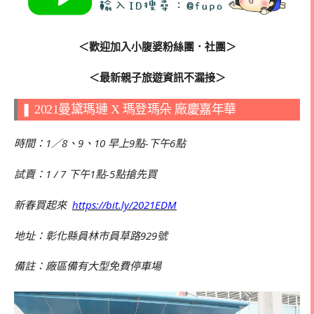
＜歡迎加入小腹婆粉絲團．社團＞
＜最新親子旅遊資訊不漏接＞
❚ 2021曼黛瑪璉 X 瑪登瑪朵 廠慶嘉年華
時間：1／8、9、10 早上9點-下午6點
試賣：1 / 7 下午1點-5點搶先買
新春買起來
https://bit.ly/2021EDM
地址：彰化縣員林市員草路929號
備註：廠區備有大型免費停車場