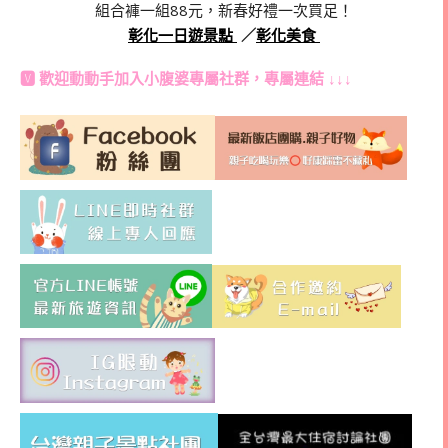
組合褲一組88元，新春好禮一次買足！
彰化一日遊景點
／
彰化美食
🆅 歡迎動動手加入
小腹婆專屬社群
，專屬連結 ↓↓↓