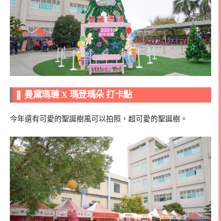
❚ 曼黛瑪璉 X 瑪登瑪朵 打卡點
今年還有可愛的聖誕樹風可以拍照，超可愛的聖誕樹。