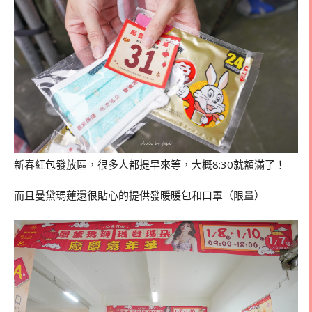
新春紅包發放區，很多人都提早來等，大概8:30就額滿了！
而且曼黛瑪蓮還很貼心的提供發暖暖包和口罩（限量）