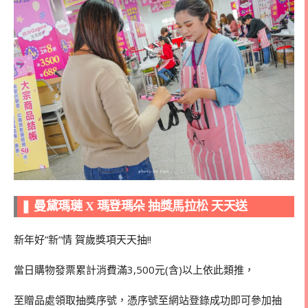
❚ 曼黛瑪璉 X 瑪登瑪朵 抽獎馬拉松 天天送
新年好”新”情 賀歲獎項天天抽!!
當日購物發票累計消費滿3,500元(含)以上依此類推，
至贈品處領取抽獎序號，憑序號至網站登錄成功即可參加抽