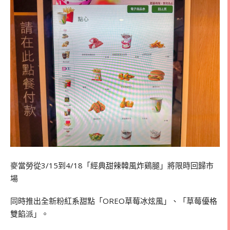
麥當勞從3/15到4/18「經典甜辣韓風炸鷄腿」將限時回歸市
場
同時推出全新粉紅系甜點「OREO草莓冰炫風」、「草莓優格
雙餡派」。