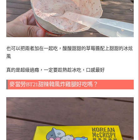
也可以把兩者加在一起吃，酸酸甜甜的草莓醬配上甜甜的冰炫
風
真的是超級過癮，一定要趁熱趁冰吃，口感最好
麥當勞
BT21
甜辣韓風炸雞腿好吃嗎？