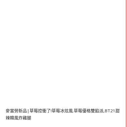
麥當勞新品|草莓控衝了!草莓冰炫風.草莓優格雙餡派,BT21甜
辣韓風炸雞腿