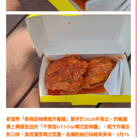
麥當勞「經典甜辣韓風炸雞腿」最早於2020年推出，炸雞腿
裹上韓國直送的「不倒翁OTTOGI韓式甜辣醬」，賦予炸雞全
新口味，展現濃厚韓式氛圍。為讓粉絲回味經典美味，3月15