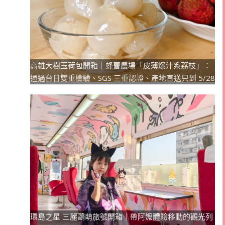
高雄大樹玉荷包開箱｜蜂曹農場「皮薄爆汁系荔枝」：
通過台日雙重檢驗、SGS 三重認證、產地直送只到 5/28
環島之星 三麗鷗萌旅號開箱｜帶阿嬤體驗移動的觀光列