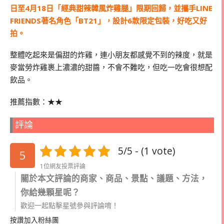
日至4月18日「經典甜辣韓風炸雞腿」限期回歸，並攜手LINE
FRIENDS著名角色「BT21」，設計6款限定包裝，好吃又好
拍。
整體吃起來是偏甜的炸雞，連小朋友都感覺不到的辣度，就是
麥當勞炸雞裹上濃濃的甜醬，不會不難吃，但吃一吃會很想配
飲品。
推薦指數：★★
評論
5/5 - (1 vote)
5
1位網友投票評論
關於本文評論的商家、商品、景點、議題、方法，
你給幾顆星呢？
歡迎一起點擊星號參與評論唷！
按讚加入粉絲團