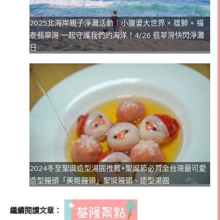
2025北海岸親子淨灘活動｜小腹婆大世界 × 雄獅 × 福
泰翡翠灣 一起守護我們的海洋！4/26 翡翠灣快閃淨灘
日
2024冬至聖誕造型湯圓推薦+聖誕節必買全台灣最可愛
造型饅頭「美姬饅頭」聖誕饅頭、造型湯圓
繼續閱讀文章：