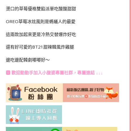
燙口的草莓優格雙餡派單吃酸酸甜甜
OREO草莓冰炫風則是螞蟻人的最愛
這兩款加起來更是冷熱交替爆炸好吃
還有好可愛的BT21甜辣韓風炸雞腿
邊吃邊配韓劇嘟嘟好～
🆅 歡迎動動手加入
小腹婆專屬社群
，專屬連結 ↓↓↓