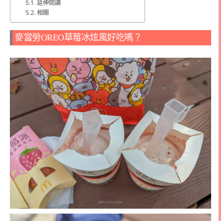
延伸閱讀
相關
麥當勞
OREO
草莓冰炫風好吃嗎？