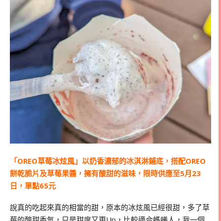
「OREO草莓冰炫風」以奶香濃郁的冰淇淋鋪底，搭配OREO
餅乾脆片及草莓果醬，擁有酸甜的滋味，限時供應至5月23
日，單點65元
說真的吃起來真的相當的甜，原本的冰炫風已經很甜，多了草
莓的酸甜香氣，只是甜度又更Up，比較適合螞蟻人，我一個