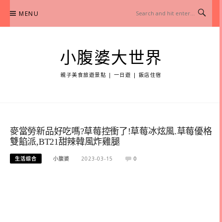
Skip
MENU
to
content
小腹婆大世界
親子美食旅遊景點 | 一日遊 | 飯店住宿
麥當勞新品好吃嗎?草莓控衝了!草莓冰炫風.草莓優格
雙餡派,BT21甜辣韓風炸雞腿
生活综合
小腹婆
2023-03-15
0