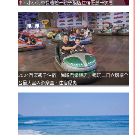
車．小小列車長體驗＋親子飯店住宿優惠一次看
2024苗栗親子住宿「尚順君樂飯店」暢玩二日六層樓全
台最大室內遊樂園、住宿優惠