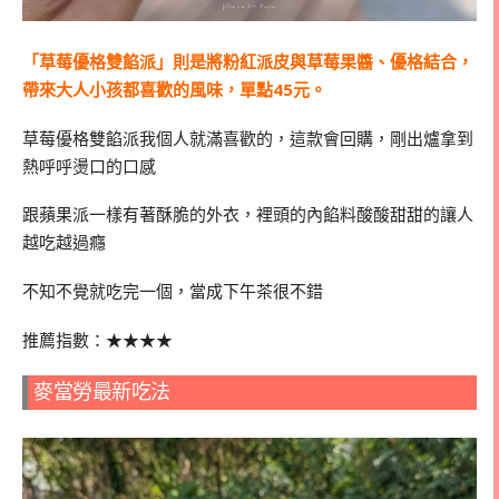
「草莓優格雙餡派」則是將粉紅派皮與草莓果醬、優格結合，
帶來大人小孩都喜歡的風味，單點45元。
草莓優格雙餡派我個人就滿喜歡的，這款會回購，剛出爐拿到
熱呼呼燙口的口感
跟蘋果派一樣有著酥脆的外衣，裡頭的內餡料酸酸甜甜的讓人
越吃越過癮
不知不覺就吃完一個，當成下午茶很不錯
推薦指數：★★★★
麥當勞最新吃法