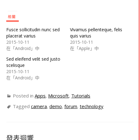
相關
Fusce sollicitudin nunc sed
Vivamus pellenteque, felis
placerat varius
quis varius
2015-10-11
2015-10-11
在「Android」中
在「Apple」中
Sed eleifend velit sed justo
scelisque
2015-10-11
在「Android」中
Posted in
Apps
,
Microsoft
,
Tutorials
Tagged
camera
,
demo
,
forum
,
technology
發表迴響