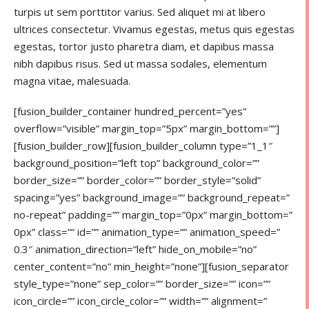
turpis ut sem porttitor varius. Sed aliquet mi at libero
ultrices consectetur. Vivamus egestas, metus quis egestas
egestas, tortor justo pharetra diam, et dapibus massa
nibh dapibus risus. Sed ut massa sodales, elementum
magna vitae, malesuada.
[fusion_builder_container hundred_percent=”yes”
overflow=”visible” margin_top=”5px” margin_bottom=””]
[fusion_builder_row][fusion_builder_column type=”1_1″
background_position=”left top” background_color=””
border_size=”” border_color=”” border_style=”solid”
spacing=”yes” background_image=”” background_repeat=”
no-repeat” padding=”” margin_top=”0px” margin_bottom=”
0px” class=”” id=”” animation_type=”” animation_speed=”
0.3″ animation_direction=”left” hide_on_mobile=”no”
center_content=”no” min_height=”none”][fusion_separator
style_type=”none” sep_color=”” border_size=”” icon=””
icon_circle=”” icon_circle_color=”” width=”” alignment=”