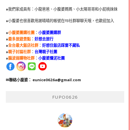
๑我們家成員有：小龍爸爸、小腹婆媽媽、小太陽哥哥和小屁桃妹妹
๑小腹婆也很喜歡用謝晴晴的帳號在
FB
社群聊聊天哦，也歡迎加入
๑
小腹婆團購社團
：
小腹婆團購群
๑
最多旅遊景點
：
好想去旅行
๑
全台最大飯店社群
：
好想住飯店踩雷不藏私
๑
親子討論社群
：
台灣親子社團
๑
腦波弱購物社群
：
小腹婆爛泥社團
✉聯絡小腹婆：
eunice0626a@gmail.com
FUPO0626