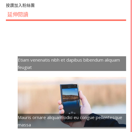
按讚加入粉絲團
延伸閱讀
Etiam venenatis nibh et dapibus bibendum aliquam
feugiat
Mauris ornare aliquam odio eu congue pellentesque
massa