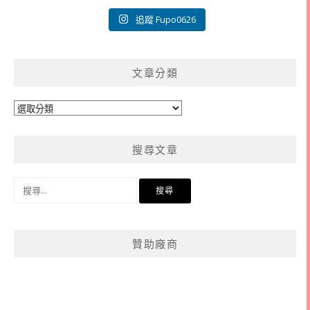
追蹤 Fupo0626
文章分類
文
章
分
搜尋文章
類
搜
尋
關
鍵
贊助廠商
字: