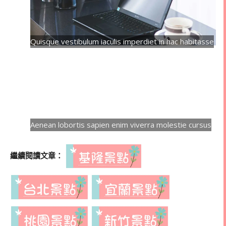
Quisque vestibulum iaculis imperdiet in hac habitasse
Aenean lobortis sapien enim viverra molestie cursus
繼續閱讀文章：