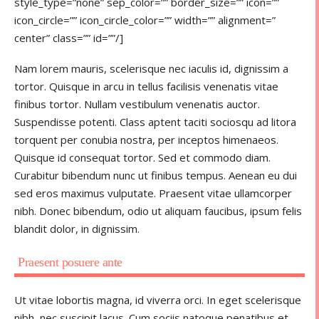
style_type=”none” sep_color=”” border_size=”” icon=””
icon_circle=”” icon_circle_color=”” width=”” alignment=”
center” class=”” id=””/]
Nam lorem mauris, scelerisque nec iaculis id, dignissim a
tortor. Quisque in arcu in tellus facilisis venenatis vitae
finibus tortor. Nullam vestibulum venenatis auctor.
Suspendisse potenti. Class aptent taciti sociosqu ad litora
torquent per conubia nostra, per inceptos himenaeos.
Quisque id consequat tortor. Sed et commodo diam.
Curabitur bibendum nunc ut finibus tempus. Aenean eu dui
sed eros maximus vulputate. Praesent vitae ullamcorper
nibh. Donec bibendum, odio ut aliquam faucibus, ipsum felis
blandit dolor, in dignissim.
Praesent posuere ante
Ut vitae lobortis magna, id viverra orci. In eget scelerisque
nibh, nec suscipit lacus. Cum sociis natoque penatibus et