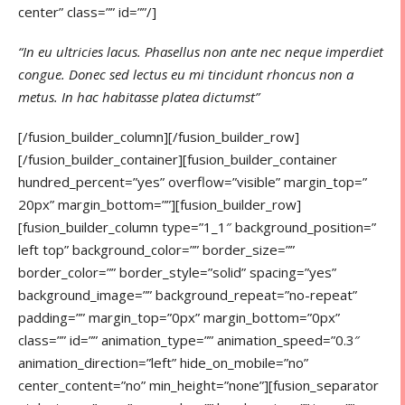
center” class=”” id=””/]
“In eu ultricies lacus. Phasellus non ante nec neque imperdiet
congue. Donec sed lectus eu mi tincidunt rhoncus non a
metus. In hac habitasse platea dictumst”
[/fusion_builder_column][/fusion_builder_row]
[/fusion_builder_container][fusion_builder_container
hundred_percent=”yes” overflow=”visible” margin_top=”
20px” margin_bottom=””][fusion_builder_row]
[fusion_builder_column type=”1_1″ background_position=”
left top” background_color=”” border_size=””
border_color=”” border_style=”solid” spacing=”yes”
background_image=”” background_repeat=”no-repeat”
padding=”” margin_top=”0px” margin_bottom=”0px”
class=”” id=”” animation_type=”” animation_speed=”0.3″
animation_direction=”left” hide_on_mobile=”no”
center_content=”no” min_height=”none”][fusion_separator