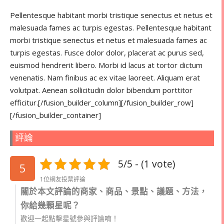
Pellentesque habitant morbi tristique senectus et netus et
malesuada fames ac turpis egestas. Pellentesque habitant
morbi tristique senectus et netus et malesuada fames ac
turpis egestas. Fusce dolor dolor, placerat ac purus sed,
euismod hendrerit libero. Morbi id lacus at tortor dictum
venenatis. Nam finibus ac ex vitae laoreet. Aliquam erat
volutpat. Aenean sollicitudin dolor bibendum porttitor
efficitur.[/fusion_builder_column][/fusion_builder_row]
[/fusion_builder_container]
評論
5/5 - (1 vote)
5
1位網友投票評論
關於本文評論的商家、商品、景點、議題、方法，
你給幾顆星呢？
歡迎一起點擊星號參與評論唷！