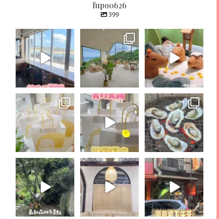
fupo0626
399