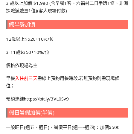
3 歲以上加價 $1,980 (含早餐1客、六福村二日手環1條、非洲
探險遊戲島1位)(客人現場付款)
純早餐加價
12歲以上$520+10%/位
3-11歲$350+10%/位
價格依現場為主
早餐
入住前三天
需線上預約用餐時段,若無預約則需現場候
位；
預約連結
https://bit.ly/3VL0Sv9
假日暑假加價(半價)
一般旺日(週五、週日)、暑假平日(週一~週四)：加價$500