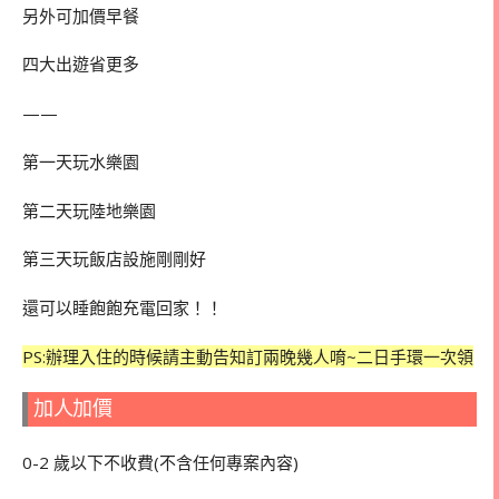
另外可加價早餐
四大出遊省更多
——
第一天玩水樂園
第二天玩陸地樂園
第三天玩飯店設施剛剛好
還可以睡飽飽充電回家！！
PS:辦理入住的時候請主動告知訂兩晚幾人唷~二日手環一次領
加人加價
0-2 歲以下不收費(不含任何專案內容)