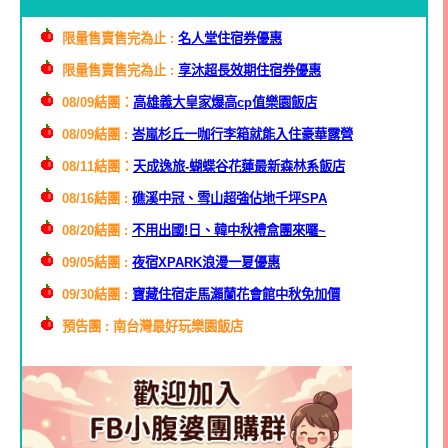
限量售賣售完為止 :
名人堂住宿券優惠
限量售賣售完為止 :
享沐超長效期住宿券優惠
08/09結團：
高雄義大皇家爆高cp值樂園飯店
08/09結團 :
峇嵐杉丘一咖行李箱就能入住豪華露營
08/11結團：
天成逸旅-蝴蝶谷花蓮最新森林系飯店
08/16結團 :
礁溪中冠、雪山超強佔地千坪SPA
08/20結團 :
不用出國!日、韓中秋禮盒團來囉~
09/05結團 :
夜宿XPARK浪漫一夏優惠
09/30結團 :
寶藏住宿走馬瀨蘭花會館中秋免加價
預告團 : 南台灣最好玩樂園飯店