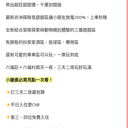
祭出超狂甜甜價，千萬別錯過
最新非洲探險島遊戲區讓小朋友放電200%，上車秒睡
全新結合冒險探索與動物親近體驗的三層遊戲區
有靜態的扮家家酒區、投球區、攀爬區
還有可愛的車車區可以玩，一票玩到底
六福莊＋六福村兩天一夜、三天二夜玩好玩滿
小腹婆必買亮點一次看！
訂三天二夜最划算
平日入住更Chill
第三、四位免費入住