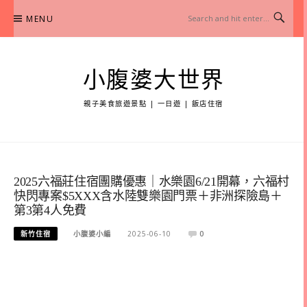
Skip
MENU
to
content
小腹婆大世界
親子美食旅遊景點 | 一日遊 | 飯店住宿
2025六福莊住宿團購優惠｜水樂園6/21開幕，六福村
快閃專案$5XXX含水陸雙樂園門票＋非洲探險島＋
第3第4人免費
新竹住宿
小腹婆小編
2025-06-10
0