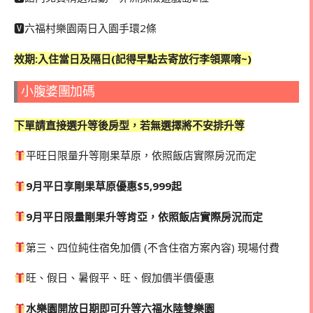
🆅六福村樂園兩日入園手環2條
效期:入住當日及隔日(記得早點去寄放行李領票唷~)
小腹婆團加碼
下單請直接選升等後房型，若無選擇將不安排升等
平旺日限量升等剛果草原，依照飯店實際房況而定
9月平日享剛果草原優惠$5,999起
9月平日限量剛果升等肯亞，依照飯店實際房況而定
第三、四位純住宿免加價 (不含住宿方案內容) 現場付費
旺、假日、暑假平、旺、假加價半價優惠
水樂園開放日期即可升等六福水陸雙樂園