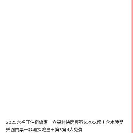
2025六福莊住宿優惠｜六福村快閃專案$5XXX起！含水陸雙
樂園門票＋非洲探險島＋第3第4人免費