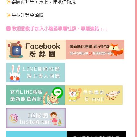
樂園再升等，水上、陸地任你玩
房型升等免煩惱
🆅 歡迎動動手加入
小腹婆專屬社群
，專屬連結 ↓↓↓