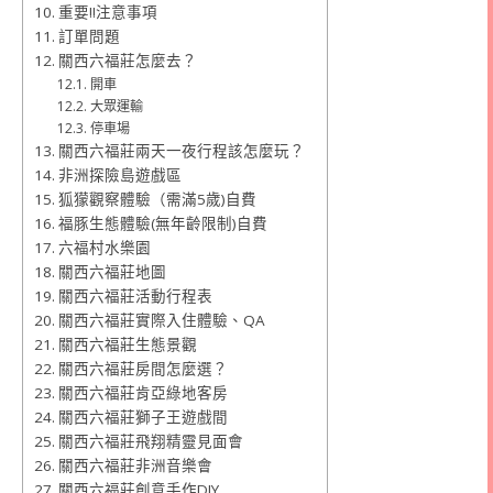
重要!!注意事項
訂單問題
關西六福莊怎麼去？
開車
大眾運輸
停車場
關西六福莊兩天一夜行程該怎麼玩？
非洲探險島遊戲區
狐獴觀察體驗（需滿5歲)自費
福豚生態體驗(無年齡限制)自費
六福村水樂園
關西六福莊地圖
關西六福莊活動行程表
關西六福莊實際入住體驗、QA
關西六福莊生態景觀
關西六福莊房間怎麼選？
關西六福莊肯亞綠地客房
關西六福莊獅子王遊戲間
關西六福莊飛翔精靈見面會
關西六福莊非洲音樂會
關西六福莊創意手作DIY