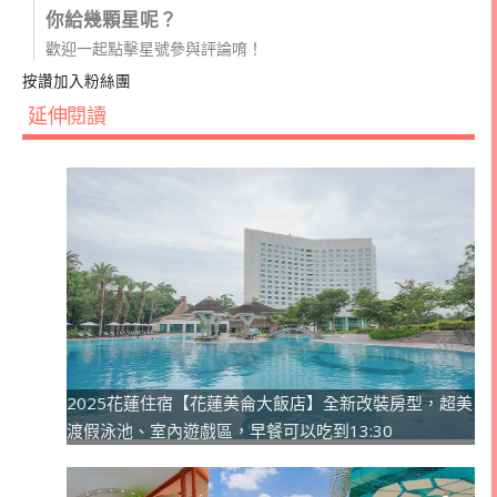
你給幾顆星呢？
歡迎一起點擊星號參與評論唷！
按讚加入粉絲團
延伸閱讀
2025花蓮住宿【花蓮美侖大飯店】全新改裝房型，超美
渡假泳池、室內遊戲區，早餐可以吃到13:30