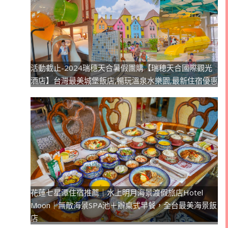
活動截止-2024瑞穗天合暑假團購【瑞穂天合國際觀光
酒店】台灣最美城堡飯店,暢玩溫泉水樂園,最新住宿優惠
花蓮七星潭住宿推薦｜水上明月海景渡假旅店Hotel
Moon｜無敵海景SPA池＋辦桌式早餐，全台最美海景飯
店