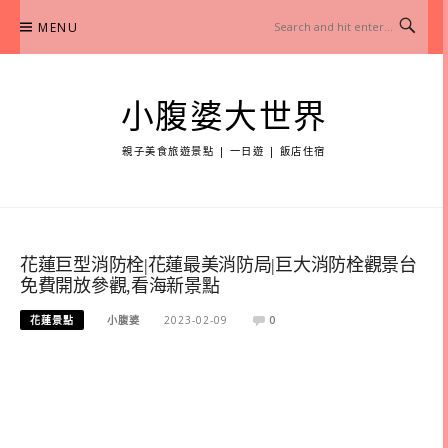
Skip
MENU
to
content
小腹婆大世界
親子美食旅遊景點 | 一日遊 | 飯店住宿
花蓮巨型消防栓|花蓮最美消防局|巨大消防栓觀景台
免費開放參觀,看海新景點
花蓮景點
小腹婆
2023-02-09
0