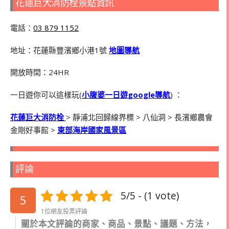
花蓮巨大消防栓景點資訊
電話：
03 879 1152
地址：花蓮縣豐濱鄉小港1號
地圖導航
開放時間：24HR
一日遊你可以這樣玩(
小腹婆一日遊google導航
) ：
花蓮巨大消防栓
> 靜浦北回歸線界標 > 八仙洞 > 長濱鄉農會
金剛好事館 >
東部海岸國家風景區
評論
5/5 - (1 vote)
5
1位網友投票評論
關於本文評論的商家、商品、景點、議題、方法，