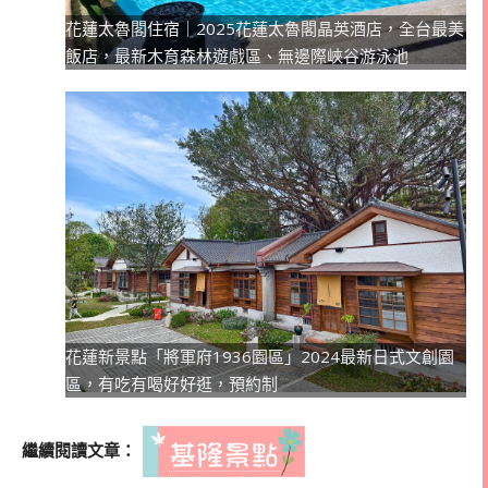
花蓮太魯閣住宿｜2025花蓮太魯閣晶英酒店，全台最美
飯店，最新木育森林遊戲區、無邊際峽谷游泳池
花蓮新景點「將軍府1936園區」2024最新日式文創園
區，有吃有喝好好逛，預約制
繼續閱讀文章：