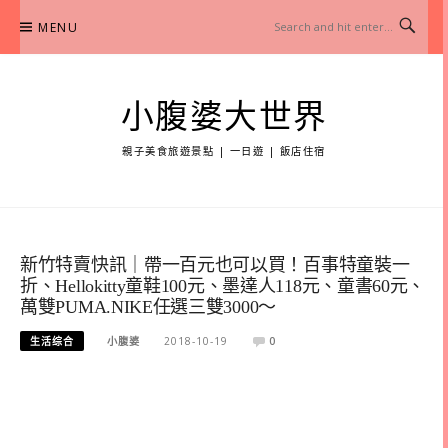
Skip
MENU
to
content
小腹婆大世界
親子美食旅遊景點 | 一日遊 | 飯店住宿
新竹特賣快訊｜帶一百元也可以買！百事特童裝一
折、Hellokitty童鞋100元、墨達人118元、童書60元、
萬雙PUMA.NIKE任選三雙3000～
生活综合
小腹婆
2018-10-19
0