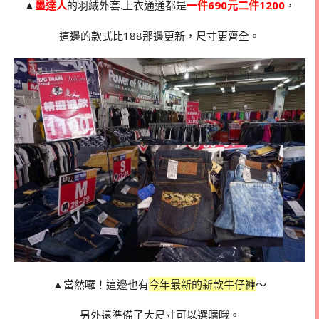
▲
墨達人
的羽絨外套.上衣通通都是
一件690元二件1200
，
這邊的款式比188那邊更新，尺寸更齊全。
▲當然囉！這邊也有
今年最新的新款牛仔褲
～
另外還準備了大尺寸可以選購哦。