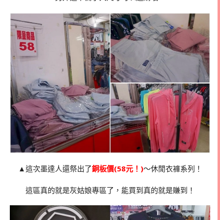
▲這次墨達人還祭出了
銅板價(58元！)
～休閒衣褲系列！
這區真的就是灰姑娘專區了，能買到真的就是賺到！