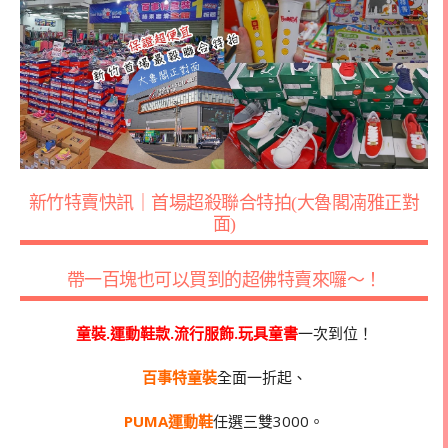
新竹特賣快訊｜首場超殺聯合特拍(大魯閣㓓雅正對
面)
帶一百塊也可以買到的超佛特賣來囉～！
童裝.運動鞋款.流行服飾.玩具童書
一次到位！
百事特童裝
全面一折起、
PUMA運動鞋
任選三雙3000。