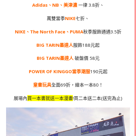
Adidas、NB、美津濃
一律 3.8折、
萬雙當季
NIKE
七折、
NIKE、The North Face、PUMA
秋季服飾通通3.5折
BIG TARIN墨達人
服飾188元起
BIG TARIN墨達人
破盤價 58元
POWER OF KINGGO當季潮服
190元起
童書玩具
全面69折，繪本一本80！
展場內
買一本書就送一本漫畫
!買二本送二本(送完為止)