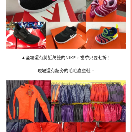
▲全場還有將近萬雙的NIKE，當季只要七折！
現場還有超夯的毛毛蟲童鞋。