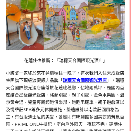
花蓮住宿推薦：「瑞穗天合國際觀光酒店」
小腹婆一家終於來花蓮瑞穗住一晚了，這次我們入住天成飯店
集團旗下頂級渡假飯店品牌「
瑞穗天合國際觀光酒店
」，瑞穗
天合國際觀光酒店座落於花蓮瑞穗鄉，佔地兩萬坪，是國內首
座結合星級觀光飯店、格蘭別墅、親子別墅、金色水樂園、溫
泉黃金湯、兒童專屬超跑俱樂部、跑跑甩尾車、親子遊戲區以
及悅華莊SPA等多元休閒設施，整體設計以南歐莊園風格為
主，有台版迪士尼的美譽，餐廳則有吃到飽多國美饌的芳泉百
匯、PRIME ONE牛排館，室內戶外兩天一夜玩不完，建議住