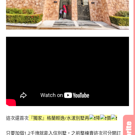
這次還首次
『獨家』
格蘭輕逸/水漾別墅再
降
價
只要加個1.2千塊就能入住別墅，
之前整棟賣這次可分開訂