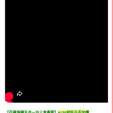
【花蓮瑞穗天合一泊三食專案】
6/30前旺日不加價