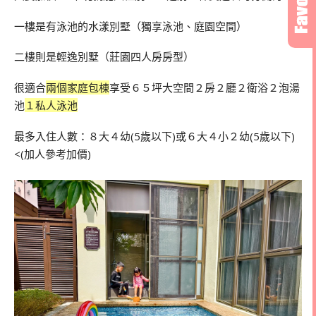
一樓是有泳池的水漾別墅（獨享泳池、庭園空間）
二樓則是
輕逸別墅（莊園四人房房型）
很適合
兩個家庭包棟
享受６５坪大空間２房２廳２衛浴２泡湯
池
１私人泳池
最多入住人數：８大４幼(5歲以下)或６大４小２幼(5歲以下)
<(加人參考加價)