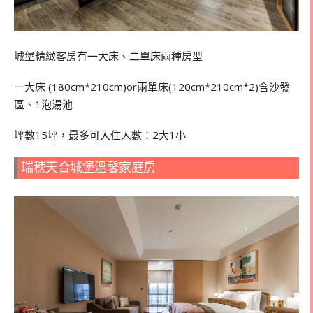
城堡精緻客房有一大床、二單床兩種房型
一大床 (180cm*210cm)or兩單床(120cm*210cm*2)含沙發
區、1泡湯池
坪數15坪，最多可入住人數：
2
大
1
小
瑞穂天合城堡溫馨家庭房