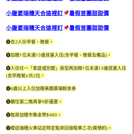
小腹婆瑞穗天合這裡訂
暑假首團甜甜價
小腹婆瑞穗天合這裡訂
暑假首團甜甜價
🅥含2人份早餐、晚餐。
🅥加贈1位未滿13歲孩童入住(含早餐、晚餐及備品)。
🅥入住任一「家庭或別墅」房型再加贈1位未滿13歲孩童入住
(含早晚餐)/共2位。
🅥6歲以上入住加贈美饌廣場輕食券
🅥續住第二晚再享9折優惠。
🅥每房加贈市集金幣$400。
🅥贈送瑞穗火車站定時定點來回接駁車乙次(需預約)。