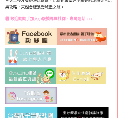
三天二夜才有辦法玩透透，此篇也會整理小腹婆的瑞穗天合玩
樂攻略，來趟台版浪漫城堡之旅。
🆅 歡迎動動手加入
小腹婆專屬社群
，專屬連結 ↓↓↓