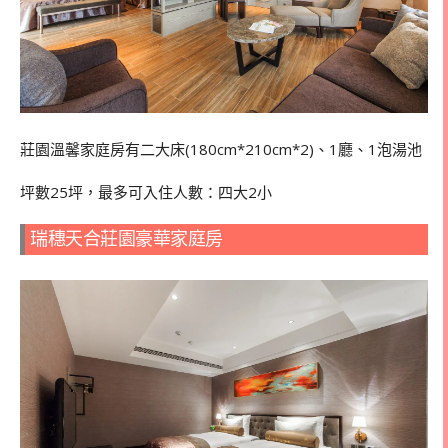
莊園溫馨家庭房有二大床(180cm*210cm*2)、1廳、1泡湯池
坪數25坪，最多可入住人數：四大
2
小
瑞穗天合莊園豪華家庭房