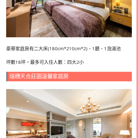
豪華家庭房有二大床(180cm*210cm*2)、1廳、1泡湯池
坪數18坪，最多可入住人數：四大
2
小
瑞穗天合莊園溫馨家庭房