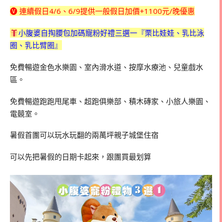
🅥 連續假日4/6、6/9提供一般假日加價+1100元/晚優惠
小腹婆自掏腰包加碼寵粉好禮三選一『栗比娃娃、乳比泳
圈、乳比臂圈』
免費暢遊金色水樂園、室內滑水道、按摩水療池、兒童戲水
區。
免費暢遊跑跑甩尾車、超跑俱樂部、積木磚家、小旅人樂園、
電竸室。
暑假首團可以玩水玩翻的兩萬坪親子城堡住宿
可以先把暑假的日期卡起來，跟團買最划算