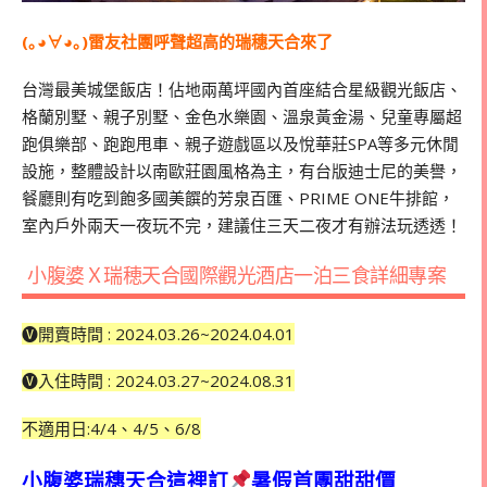
(｡◕∀◕｡)雷友社團呼聲超高的瑞穗天合來了
台灣最美城堡飯店！佔地兩萬坪國內首座結合星級觀光飯店、
格蘭別墅、親子別墅、金色水樂園、溫泉黃金湯、兒童專屬超
跑俱樂部、跑跑甩車、親子遊戲區以及悅華莊SPA等多元休閒
設施，整體設計以南歐莊園風格為主，有台版迪士尼的美譽，
餐廳則有吃到飽多國美饌的芳泉百匯、PRIME ONE牛排館，
室內戶外兩天一夜玩不完，建議住三天二夜才有辦法玩透透！
小腹婆Ｘ瑞穂天合國際觀光酒店一泊三食詳細專案
🅥開賣時間 : 2024.03.26~2024.04.01
🅥入住時間 : 2024.03.27~2024.08.31
不適用日:4/4、4/5、6/8
小腹婆瑞穗天合這裡訂
暑假首團甜甜價