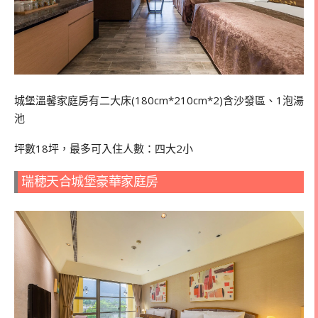
城堡溫馨家庭房有二大床(180cm*210cm*2)含沙發區、1泡湯
池
坪數18坪，最多可入住人數：四大
2
小
瑞穂天合城堡豪華家庭房