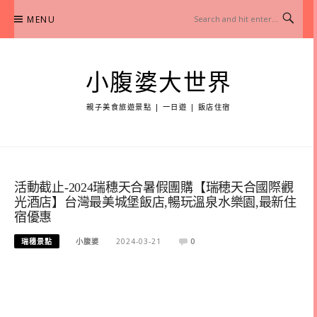
Skip
MENU
to
content
小腹婆大世界
親子美食旅遊景點 | 一日遊 | 飯店住宿
活動截止-2024瑞穗天合暑假團購【瑞穂天合國際觀
光酒店】台灣最美城堡飯店,暢玩溫泉水樂園,最新住
宿優惠
瑞穗景點
小腹婆
2024-03-21
0