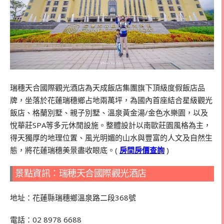
瑞穗天合國際觀光酒店為天成飯店集團旗下頂級度假飯店品
牌，坐落於花蓮瑞穗鄉占地兩萬坪，為國內首座結合星級觀光
飯店、格蘭別墅、親子別墅、溫泉黃金湯/金色水樂園，以及
悅華莊SPA等多元休閒設施。整體設計以南歐莊園風格為主，
得天獨厚的地理位置、風光明媚的山水與豐富的人文及自然生
態，將花蓮瑞穗美景盡收眼底。(
房間房價查詢
)
景點資訊：瑞穂天合國際觀光酒店
地址：花蓮縣瑞穗鄉溫泉路二段368號
電話：02 8978 6688