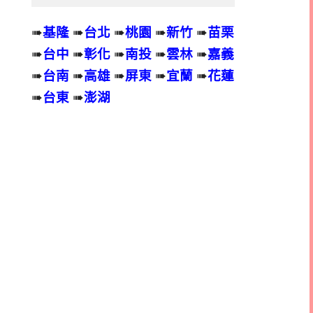
➠
基隆
➠
台北
➠
桃園
➠
新竹
➠
苗栗
➠
台中
➠
彰化
➠
南投
➠
雲林
➠
嘉義
➠
台南
➠
高雄
➠
屏東
➠
宜蘭
➠
花蓮
➠
台東
➠
澎湖