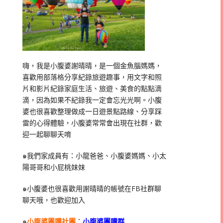
嗨，我是小腹婆謝晴晴，是一個金魚腦媽媽，
喜歡用部落格分享紀錄旅遊趣事，用文字和照
片和影片紀錄家庭生活、旅遊、美食的點點滴
滴，因為如果不紀錄我一定會忘光光啊。小腹
婆也很喜歡整理做成一日遊景點路線、分享踩
雷的心得體驗，小腹婆常常會出現在社群，歡
迎一起聊聊天唷
๑我們家成員有：小龍爸爸、小腹婆媽媽、小太
陽哥哥和小屁桃妹妹
๑小腹婆也很喜歡用謝晴晴的帳號在
FB
社群聊
聊天哦，也歡迎加入
๑
小腹婆團購社團
：
小腹婆團購群