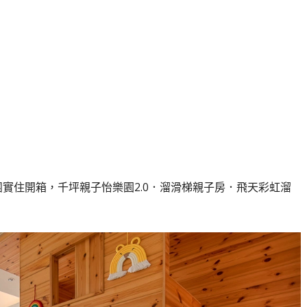
團實住開箱，千坪親子怡樂園2.0．溜滑梯親子房．飛天彩虹溜