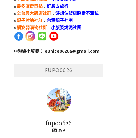
๑
最多旅遊景點
：
好想去旅行
๑
全台最大飯店社群
：
好想住飯店踩雷不藏私
๑
親子討論社群
：
台灣親子社團
๑
腦波弱購物社群
：
小腹婆爛泥社團
✉聯絡小腹婆：
eunice0626a@gmail.com
FUPO0626
fupo0626
399