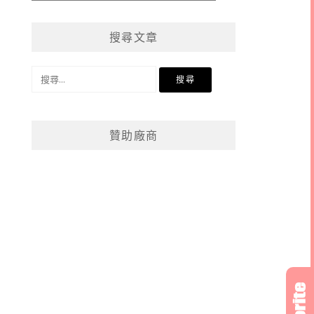
章
分
搜尋文章
類
搜
尋
關
鍵
贊助廠商
字: