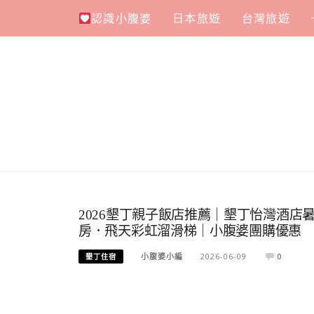
Skip
認識小腹婆
日本旅遊
台灣旅遊
to
content
2026墾丁親子飯店推薦｜墾丁怡灣酒店
房．飛天彩虹溜滑梯｜小腹婆團購優惠
小腹婆小編
2026-06-09
0
墾丁住宿