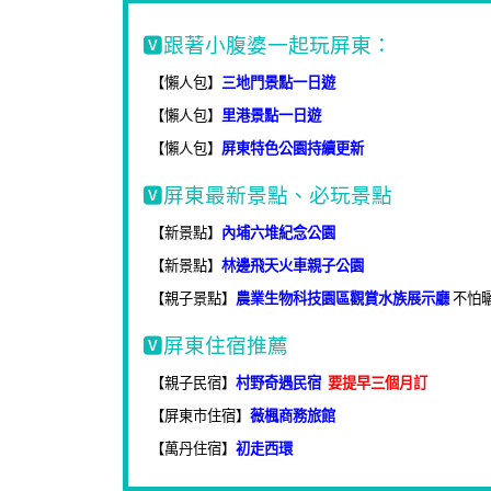
🆅跟著小腹婆一起玩屏東：
【懶人包】
三地門景點一日遊
【懶人包】
里港景點一日遊
【懶人包】
屏東特色公園持續更新
🆅屏東最新景點、必玩景點
【新景點】
內埔六堆紀念公園
【新景點】
林邊飛天火車親子公園
【親子景點】
農業生物科技園區觀賞水族展示廳
不怕
🆅屏東住宿推薦
【親子民宿】
村野奇遇民宿
要提早三個月訂
【屏東市住宿】
薇楓商務旅館
【萬丹住宿】
初走西環