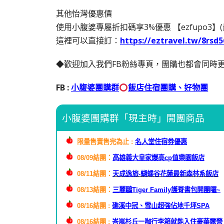
其他怡灣優惠價
使用小腹婆專屬折扣碼享3%優惠 【ezfupo3】(
這裡可以直接訂：
https://eztravel.tw/8rsd5
◆歡迎加入我們FB粉絲專頁，團購也都會同時更
FB :
小腹婆團購群
飯店住宿團購、好物團
小腹婆團購群「現主時」開團商品
限量售賣售完為止 :
名人堂住宿券優惠
08/09結團：
高雄義大皇家爆高cp值樂園飯店
08/11結團：
天成逸旅-蝴蝶谷花蓮最新森林系飯店
08/13結團：
三麗鷗
Tiger Family護脊書包開團囉~
08/16結團 :
礁溪中冠、雪山超強佔地千坪SPA
08/16結團 :
峇嵐杉丘一咖行李箱就能入住豪華露營