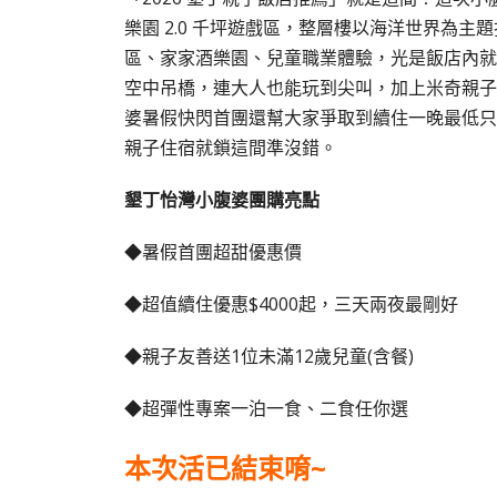
樂園 2.0 千坪遊戲區，整層樓以海洋世界為
區、家家酒樂園、兒童職業體驗，光是飯店內就
空中吊橋，連大人也能玩到尖叫，加上米奇親子
婆暑假快閃首團還幫大家爭取到續住一晚最低只要 $4
親子住宿就鎖這間準沒錯。
墾丁怡灣小腹婆團購亮點
◆暑假首團超甜優惠價
◆超值續住優惠$4000起，三天兩夜最剛好
◆親子友善送1位未滿12歲兒童(含餐)
◆超彈性專案一泊一食、二食任你選
本次活已結束唷~