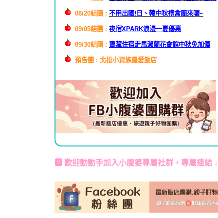
08/20結團 :
不用出國!日、韓中秋禮盒團來囉~
09/05結團 :
夜宿XPARK浪漫一夏優惠
09/30結團 :
寶藏住宿走馬瀨蘭花會館中秋免加價
預告團 : 北投小資族最愛飯店
🆅 歡迎動動手加入
小腹婆專屬社群
，專屬連結 ↓