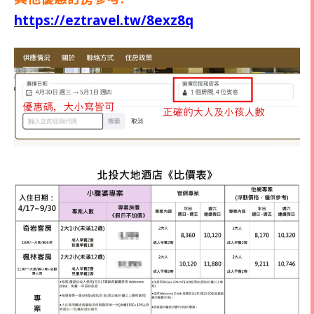
https://eztravel.tw/8exz8q