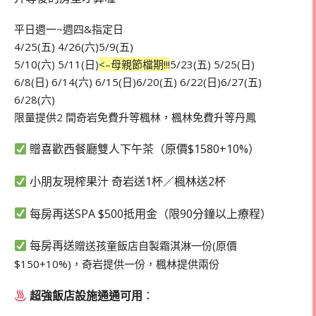
平日週一~週四&指定日
4/25(五) 4/26(六)5/9(五)
5/10(六) 5/11(日)
<–母親節檔期!!!
5/23(五) 5/25(日)
6/8(日) 6/14(六) 6/15(日)6/20(五) 6/22(日)6/27(五)
6/28(六)
限量提供2 間奇岩免費升等楓林，楓林免費升等丹鳳
贈喜歡西餐廳雙人下午茶（原價$1580+10%）
小朋友現榨果汁 奇岩送1杯／楓林送2杯
每房再送SPA $500抵用金（限90分鐘以上療程）
每房再送
贈送孩童飯店自製霜淇淋一份(原價
$150+10%)，奇岩提供一份，楓林提供兩份
超強飯店設施通通可用
：