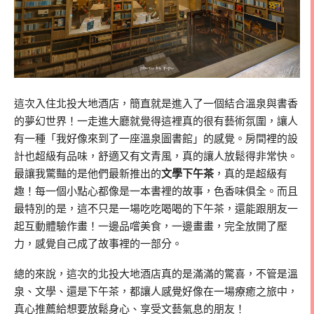
這次入住北投大地酒店，簡直就是進入了一個結合溫泉與書香
的夢幻世界！一走進大廳就覺得這裡真的很有藝術氛圍，讓人
有一種「我好像來到了一座溫泉圖書館」的感覺。房間裡的設
計也超級有品味，舒適又有文青風，真的讓人放鬆得非常快。
最讓我驚豔的是他們最新推出的
文學下午茶
，真的是超級有
趣！每一個小點心都像是一本書裡的故事，色香味俱全。而且
最特別的是，這不只是一場吃吃喝喝的下午茶，還能跟朋友一
起互動體驗作畫！一邊品嚐美食，一邊畫畫，完全放開了壓
力，感覺自己成了故事裡的一部分。
總的來說，這次的北投大地酒店真的是滿滿的驚喜，不管是溫
泉、文學、還是下午茶，都讓人感覺好像在一場療癒之旅中，
真心推薦給想要放鬆身心、享受文藝氣息的朋友！