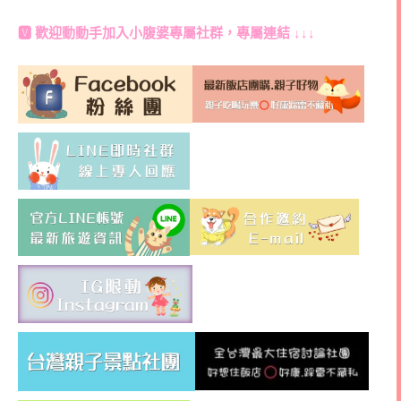
🆅 歡迎動動手加入
小腹婆專屬社群
，專屬連結 ↓↓↓