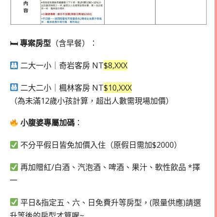
🛏
專案房型
（含早餐）：
二大一小｜奇岩客房 NT
$8,XXX
二大二小｜楓林客房 NT
$10,XXX
（為未滿12歲小孩計算，超出人數需現場加價）
小腹婆專屬加碼
：
不分平假日皆免加價入住（原假日需加$2000）
再加贈紅/白酒、汽泡酒、啤酒、果汁、軟性飲品 *擇
一
平日&指定五、六、日免費升等房型，(限量供應)
請選
升等後的房型才算喔~