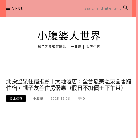
Skip
MENU
to
content
小腹婆大世界
親子美食旅遊景點 | 一日遊 | 飯店住宿
北投溫泉住宿推薦｜大地酒店，全台最美溫泉圖書館
住宿，親子友善住房優惠（假日不加價＋下午茶）
台北住宿
小腹婆
2025-12-06
0