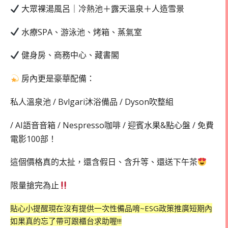
大眾裸湯風呂｜冷熱池＋露天溫泉＋人造雪景
水療SPA、游泳池、烤箱、蒸氣室
健身房、商務中心、藏書閣
房內更是豪華配備：
私人溫泉池 / Bvlgari沐浴備品 / Dyson吹整組
/ AI語音音箱 / Nespresso咖啡 / 迎賓水果&點心盤 / 免費
電影100部！
這個價格真的太扯，還含假日、含升等、還送下午茶
限量搶完為止
貼心小提醒現在沒有提供一次性備品唷~ESG政策推廣短期內
如果真的忘了帶可跟櫃台求助喔!!!