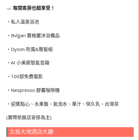
每間客房也超享受！
・私人溫泉浴池
・Bvlgari 寶格麗沐浴備品
・Dyson 吹風&整髮組
・AI 小美犀智能音箱
・100部免費電影
・Nespresso 膠囊咖啡機
・迎賓點心、水果盤、氣泡水、果汁、保久乳、台灣茶
(實際依飯店安排為主)
北投大地酒店大廳