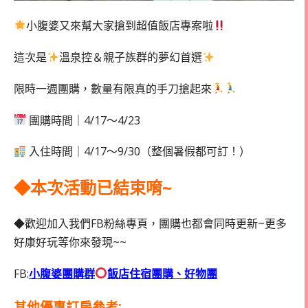
小腹婆又來幫大家搶到超值飯店專案啦
這次是
溫泉控＆親子族群的夢幻首選
限時一週團購，數量有限真的手刀搶起來
團購時間｜4/17～4/23
入住時間｜4/17～9/30（整個暑假都可訂！）
◆本次活動已結束唷~
◆歡迎加入我們FB粉絲專頁，團購也都會同時更新~更多
好康好玩等你來發現~~
FB:
小腹婆團購群
飯店住宿團購、好物團
其他優惠訂房參考: